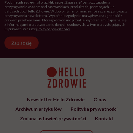
Podanie adresu e-mail oraz kliknięcie „Zapisz się” oznacza zgodę na
otrzymywanie wiadomości o nowościach, produktach, promocjach lub
usługach dot. Hello Zdrowie. W dowolnym momencie możesz zrezygnować z
otrzymywania newslettera. Wycofanie zgody nie ma wpływu na zgodność z
prawem przetwarzania, którego dokonano przed jej wycofaniem. Zapoznaj się
z informacjami o przetwarzaniu danych osobowych, w tym o przysługujących
Ci prawach, w naszej
Polityce prywatności
.
Zapisz się
Newsletter Hello Zdrowie
O nas
Archiwum artykułów
Polityka prywatności
Zmiana ustawień prywatności
Kontakt