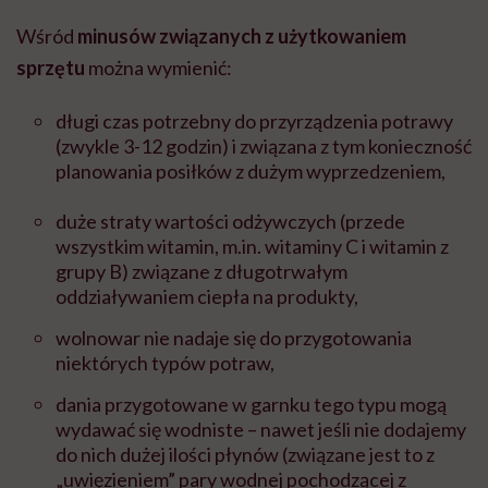
Wśród
minusów związanych z użytkowaniem
sprzętu
można wymienić:
długi czas potrzebny do przyrządzenia potrawy
(zwykle 3-12 godzin) i związana z tym konieczność
planowania posiłków z dużym wyprzedzeniem,
duże straty wartości odżywczych (przede
wszystkim witamin, m.in. witaminy C i witamin z
grupy B) związane z długotrwałym
oddziaływaniem ciepła na produkty,
wolnowar nie nadaje się do przygotowania
niektórych typów potraw,
dania przygotowane w garnku tego typu mogą
wydawać się wodniste – nawet jeśli nie dodajemy
do nich dużej ilości płynów (związane jest to z
„uwięzieniem” pary wodnej pochodzącej z