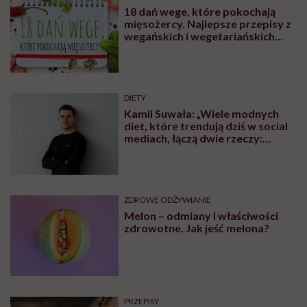
18 dań wege, które pokochają
mięsożercy. Najlepsze przepisy z
wegańskich i wegetariańskich
blogów
DIETY
Kamil Suwała: „Wiele modnych
diet, które trendują dziś w social
mediach, łączą dwie rzeczy:
eliminacje i udziwnienia”
ZDROWE ODŻYWIANIE
Melon – odmiany i właściwości
zdrowotne. Jak jeść melona?
PRZEPISY