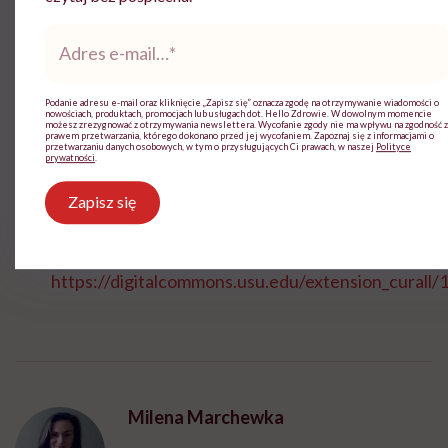
Gotuj na dużej mocy przez 4 godziny lub na niskiej
Adres
przez 8 godzin.
e-
mail
*
Spróbuj i ewentualnie dopraw do smaku.
Podanie adresu e-mail oraz kliknięcie „Zapisz się” oznacza zgodę na otrzymywanie wiadomości o
nowościach, produktach, promocjach lub usługach dot. Hello Zdrowie. W dowolnym momencie
możesz zrezygnować z otrzymywania newslettera. Wycofanie zgody nie ma wpływu na zgodność z
prawem przetwarzania, którego dokonano przed jej wycofaniem. Zapoznaj się z informacjami o
przetwarzaniu danych osobowych, w tym o przysługujących Ci prawach, w naszej
Polityce
prywatności
.
Bibliografia:
Zapisz się
Haws S. (2018)
Using the Convenient Slow Cooker
Safely
, Food and Nutrition, dostęp z:
https://digitalcommons.usu.edu/extension_curall/
Milena Marchewka