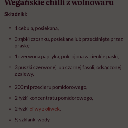
Wegańskie chilli z wolnowaru
Składniki:
1 cebula, posiekana,
3 ząbki czosnku, posiekane lub przeciśnięte przez
praskę,
1 czerwona papryka, pokrojona w cienkie paski,
3 puszki czerwonej lub czarnej fasoli, odsączonej
z zalewy,
200 ml przecieru pomidorowego,
2 łyżki koncentratu pomidorowego,
2 łyżki
oliwy z oliwek
,
½ szklanki wody,