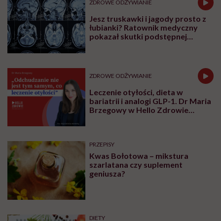
ZDROWE ODŻYWIANIE
Jesz truskawki i jagody prosto z
łubianki? Ratownik medyczny
pokazał skutki podstępnej
choroby niemytych owoców
ZDROWE ODŻYWIANIE
Leczenie otyłości, dieta w
bariatrii i analogi GLP-1. Dr Maria
Brzegowy w Hello Zdrowie
Podcasty
PRZEPISY
Kwas Bołotowa – mikstura
szarlatana czy suplement
geniusza?
DIETY