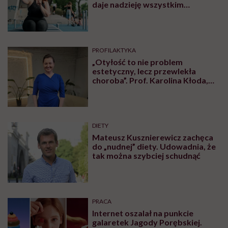
daje nadzieję wszystkim
walczącym z efektem jo-jo
PROFILAKTYKA
„Otyłość to nie problem
estetyczny, lecz przewlekła
choroba”. Prof. Karolina Kłoda,
która mierzy się z tym
schorzeniem, mówi pacjentom: to
nie wasza wina
DIETY
Mateusz Kusznierewicz zachęca
do „nudnej” diety. Udowadnia, że
tak można szybciej schudnąć
PRACA
Internet oszalał na punkcie
galaretek Jagody Porębskiej.