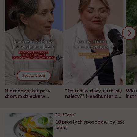
Zobacz więcej
Nie móc zostać przy
"Jestem w ciąży, co mi się
Wkró
chorym dziecku w
należy?". Headhunter o
Inst
szpitalu to tortura.
zmianie pokoleniowej u
atak
"Przeszkadzać w tym
kobiet w ciąży na rynku
wars
może chyba tylko
pracy
eksp
POLECAMY
głupota i brak
10 prostych sposobów, by jeść
wyobraźni"
lepiej