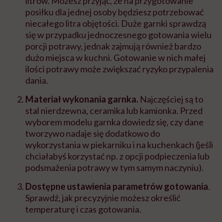
litrów. Możesz przyjąć, że na przygotowanie
posiłku dla jednej osoby będziesz potrzebować
niecałego litra objętości. Duże garnki sprawdzą
się w przypadku jednoczesnego gotowania wielu
porcji potrawy, jednak zajmują również bardzo
dużo miejsca w kuchni. Gotowanie w nich małej
ilości potrawy może zwiększać ryzyko przypalenia
dania.
Materiał wykonania garnka.
Najczęściej są to
stal nierdzewna, ceramika lub kamionka. Przed
wyborem modelu garnka dowiedz się, czy dane
tworzywo nadaje się dodatkowo do
wykorzystania w piekarniku i na kuchenkach (jeśli
chciałabyś korzystać np. z opcji podpieczenia lub
podsmażenia potrawy w tym samym naczyniu).
Dostępne ustawienia parametrów gotowania
.
Sprawdź, jak precyzyjnie możesz określić
temperaturę i czas gotowania.