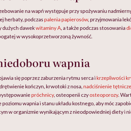
ebowanie na wapń występuje przy spożywaniu nadmiernych
ej herbaty, podczas
palenia papierosów
, przyjmowania lek
y dużych dawek
witaminy A
, a także podczas stosowania
di
 bogatej w wysokoprzetworzoną żywność.
niedoboru wapnia
jawia się poprzez zaburzenia rytmu serca i
krzepliwości k
 drętwienie kończyn, krwotoki z nosa,
nadciśnienie tętnicz
 występowanie
próchnicy
, osteopenii czy
osteoporozy
. War
 poziomu wapnia i stanu układu kostnego, aby móc zapob
m w organizmie wynikającym z nieodpowiedniej diety i 