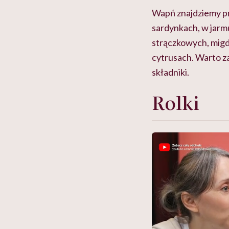
Wapń znajdziemy pr
sardynkach, w jarm
strączkowych, migda
cytrusach. Warto z
składniki.
Rolki