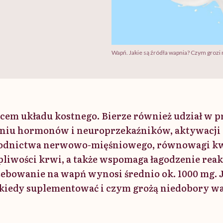
Wapń. Jakie są źródła wapnia? Czym grozi
cem układu kostnego. Bierze również udział w 
laniu hormonów i neuroprzekaźników, aktywacj
wodnictwa nerwowo-mięśniowego, równowagi k
pliwości krwi, a także wspomaga łagodzenie reak
ebowanie na wapń wynosi średnio ok. 1000 mg. Ja
, kiedy suplementować i czym grożą niedobory w