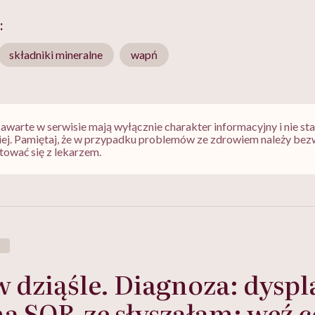
:
składniki mineralne
wapń
zawarte w serwisie mają wyłącznie charakter informacyjny i nie s
iej. Pamiętaj, że w przypadku problemów ze zdrowiem należy bez
tować się z lekarzem.
w dziąśle. Diagnoza: dyspl
na SOR-ze słyszałam: weź c