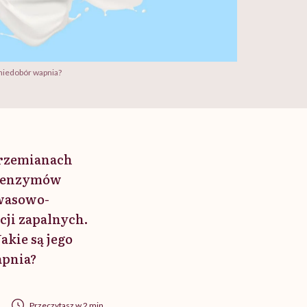
 niedobór wapnia?
przemianach
i enzymów
wasowo-
cji zapalnych.
kie są jego
apnia?
Przeczytasz w 2 min