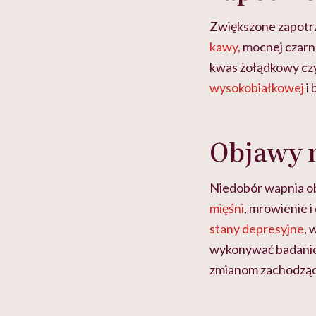
Zwiększone zapotrz
kawy,
mocnej czarn
kwas żołądkowy cz
wysokobiałkowej
i
Objawy 
Niedobór wapnia ob
mięśni
, mrowienie i
stany depresyjne
,
wykonywać badanie
zmianom zachodzący