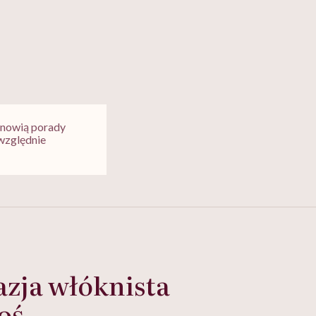
tanowią porady
względnie
azja włóknista
oś