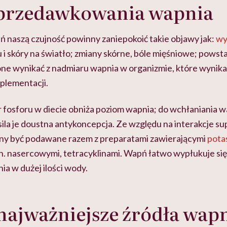
przedawkowania wapnia
 naszą czujność powinny zaniepokoić takie objawy jak:
wy
 i skóry na światło; zmiany skórne, bóle mięśniowe; pows
one wynikać z nadmiaru wapnia w organizmie, które wynika
plementacji.
r fosforu w diecie obniża poziom wapnia; do wchłaniania 
asila je doustna antykoncepcja. Ze względu na interakcje s
ny być podawane razem z preparatami zawierającymi
pota
in. nasercowymi, tetracyklinami. Wapń łatwo wypłukuje się
ia w dużej ilości wody.
 najważniejsze źródła wap