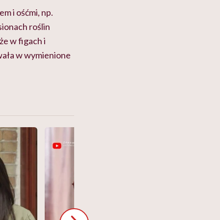
m i ośćmi, np.
ionach roślin
że w figach i
owała w wymienione