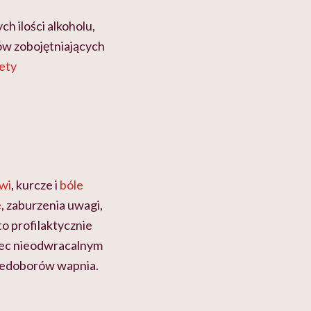
 ilości alkoholu,
ów zobojętniających
ety
rwi
, kurcze i
bóle
e
, zaburzenia uwagi,
to profilaktycznie
iec nieodwracalnym
niedoborów wapnia.