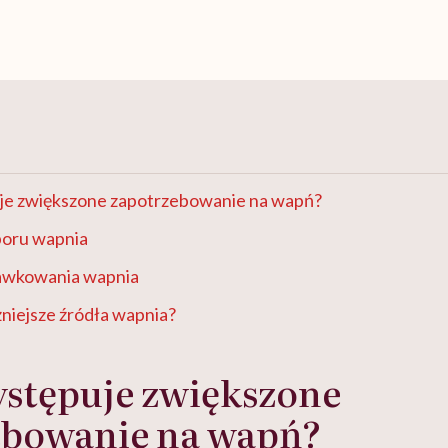
je zwiększone zapotrzebowanie na wapń?
oru wapnia
awkowania wapnia
żniejsze źródła wapnia?
ystępuje zwiększone
ebowanie na wapń?