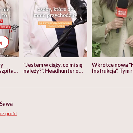
j
zy
"Jestem w ciąży, co mi się
Wkrótce nowa "
szpitalu
należy?". Headhunter o
Instrukcja". Tym 
szkadzać
zmianie pokoleniowej u
atakach paniki. Z
tylko
kobiet w ciąży na rynku
warsztat pacjen
braźni"
pracy
ekspercki
 Sawa
z profil