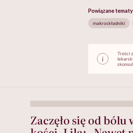
Powiązane tematy
makroskładniki
Treści 
i
lekarsk
skonsul
Zaczęło się od bólu 
kości. Lila: „Nawet 