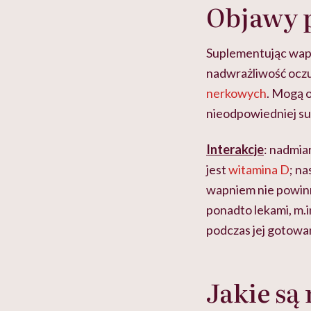
Objawy 
Suplementując wapń
nadwrażliwość oczu
nerkowych
. Mogą 
nieodpowiedniej su
Interakcje
: nadmia
jest
witamina D
; n
wapniem nie powin
ponadto lekami, m.
podczas jej gotowan
Jakie są