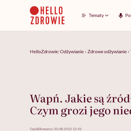
Go
to
content
Tematy
Po
HelloZdrowie: Odżywianie
›
Zdrowe odżywianie
›
Wapń. Jakie są źród
Czym grozi jego ni
Opublikowano:
30.08.2012 13:41