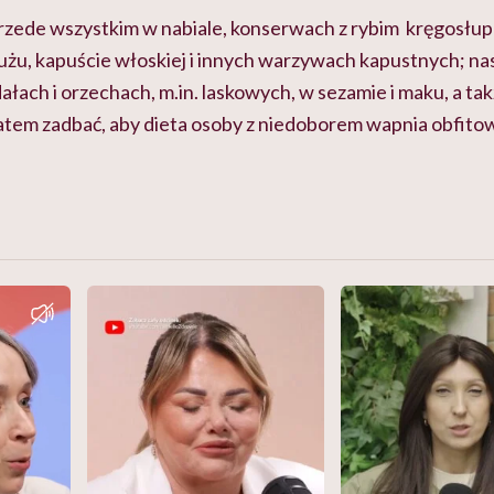
zede wszystkim w nabiale, konserwach z rybim kręgosłupe
użu, kapuście włoskiej i innych warzywach kapustnych; nas
łach i orzechach, m.in. laskowych, w sezamie i maku, a tak
atem zadbać, aby dieta osoby z niedoborem wapnia obfit