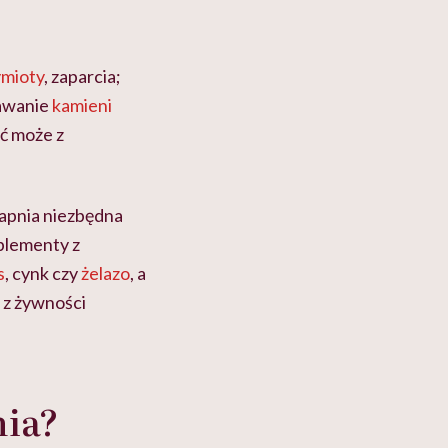
mioty
, zaparcia;
tawanie
kamieni
ć może z
wapnia niezbędna
uplementy z
s
, cynk czy
żelazo
, a
 z żywności
nia?