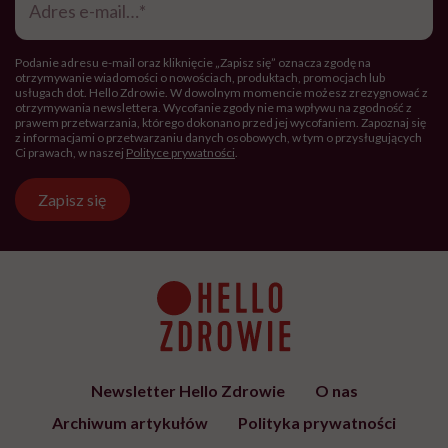
e-
mail
*
Podanie adresu e-mail oraz kliknięcie „Zapisz się” oznacza zgodę na
otrzymywanie wiadomości o nowościach, produktach, promocjach lub
usługach dot. Hello Zdrowie. W dowolnym momencie możesz zrezygnować z
otrzymywania newslettera. Wycofanie zgody nie ma wpływu na zgodność z
prawem przetwarzania, którego dokonano przed jej wycofaniem. Zapoznaj się
z informacjami o przetwarzaniu danych osobowych, w tym o przysługujących
Ci prawach, w naszej
Polityce prywatności
.
Zapisz się
Newsletter Hello Zdrowie
O nas
Archiwum artykułów
Polityka prywatności