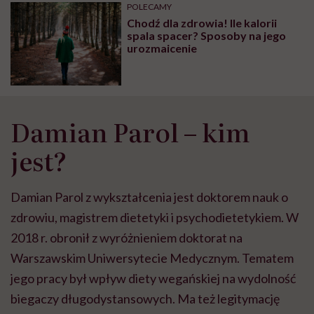
może chyba tylko
pracy
eksp
POLECAMY
głupota i brak
Chodź dla zdrowia! Ile kalorii
wyobraźni"
spala spacer? Sposoby na jego
urozmaicenie
Damian Parol – kim
jest?
Damian Parol z wykształcenia jest doktorem nauk o
zdrowiu, magistrem dietetyki i psychodietetykiem. W
2018 r. obronił z wyróżnieniem doktorat na
Warszawskim Uniwersytecie Medycznym. Tematem
jego pracy był wpływ diety wegańskiej na wydolność
biegaczy długodystansowych. Ma też legitymację