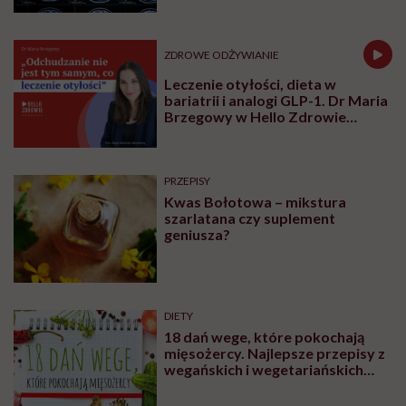
ZDROWE ODŻYWIANIE
Leczenie otyłości, dieta w
bariatrii i analogi GLP-1. Dr Maria
Brzegowy w Hello Zdrowie
Podcasty
PRZEPISY
Kwas Bołotowa – mikstura
szarlatana czy suplement
geniusza?
DIETY
18 dań wege, które pokochają
mięsożercy. Najlepsze przepisy z
wegańskich i wegetariańskich
blogów