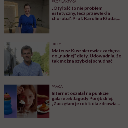
PROFILAKTYKA
„Otyłość to nie problem
estetyczny, lecz przewlekła
choroba”. Prof. Karolina Kłoda,
która mierzy się z tym
schorzeniem, mówi pacjentom: to
nie wasza wina
DIETY
Mateusz Kusznierewicz zachęca
do „nudnej” diety. Udowadnia, że
tak można szybciej schudnąć
PRACA
Internet oszalał na punkcie
galaretek Jagody Porębskiej.
„Zaczęłam je robić dla zdrowia
psychicznego”