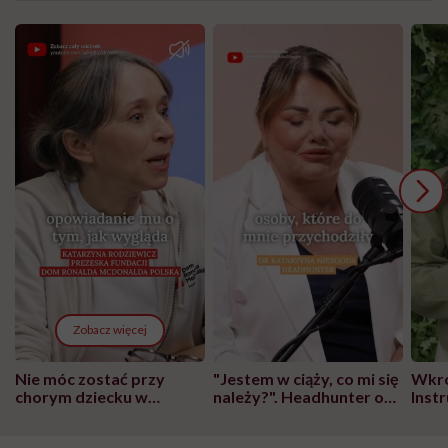
Zobacz więcej
Nie móc zostać przy
"Jestem w ciąży, co mi się
Wkró
chorym dziecku w
należy?". Headhunter o
Inst
szpitalu to tortura.
zmianie pokoleniowej u
atak
"Przeszkadzać w tym
kobiet w ciąży na rynku
wars