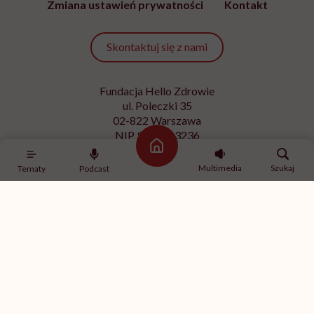
Zmiana ustawień prywatności
Kontakt
Skontaktuj się z nami
Fundacja Hello Zdrowie
ul. Poleczki 35
02-822 Warszawa
NIP 9512613236
Strona główna
Kontakt z redakcją
Multimedia
Szukaj
Tematy
Podcast
redakcja@hellozdrowie.pl
Dołącz do naszej społeczności
Właścicielem serwisu
HelloZdrowie
jest Fundacja należąca
do
USP Zdrowie sp. z o.o.
, które jest częścią
USP Group
.
Treści zawarte w serwisie HelloZdrowie mają charakter