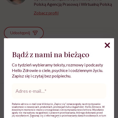
Polską Agencją Prasową i Wirtualną Polską
Zobacz profil
Udostępnij
Bądź z nami na bieżąco
Powiązane tematy:
Aktywność fizyczna
Gluten
Kalorie
Co tydzień wybieramy teksty, rozmowy i podcasty
Hello Zdrowie o ciele, psychice i codziennym życiu.
Zapisz się i czytaj bez pośpiechu.
Adres
e-
mail
*
Podanie adresu e-mail oraz kliknięcie „Zapisz się” oznacza zgodę na otrzymywanie
Kasia Bigos: „Absolutnie każdy
wiadomości o nowościach, produktach, promocjach lub usługach dot. Hello Zdrowie. W
dowolnym momencie możesz zrezygnować z otrzymywania newslettera. Wycofanie
zgody nie ma wpływu na zgodność z prawem przetwarzania, którego dokonano przed
mięsień zasługuje na to, żeby
jej wycofaniem. Zapoznaj się z informacjami o przetwarzaniu danych osobowych, w tym