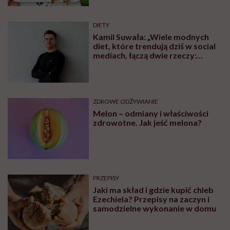
DIETY
Kamil Suwała: „Wiele modnych
diet, które trendują dziś w social
mediach, łączą dwie rzeczy:
eliminacje i udziwnienia”
ZDROWE ODŻYWIANIE
Melon – odmiany i właściwości
zdrowotne. Jak jeść melona?
PRZEPISY
Jaki ma skład i gdzie kupić chleb
Ezechiela? Przepisy na zaczyn i
samodzielne wykonanie w domu