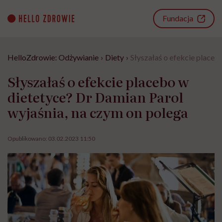
Go
to
Fundacja
content
HelloZdrowie: Odżywianie
›
Diety
›
Słyszałaś o efekcie placeb
Słyszałaś o efekcie placebo w
dietetyce? Dr Damian Parol
wyjaśnia, na czym on polega
Opublikowano:
03.02.2023 11:50