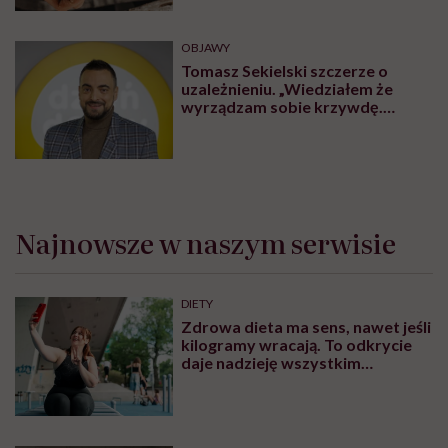
OBJAWY
Tomasz Sekielski szczerze o
uzależnieniu. „Wiedziałem że
wyrządzam sobie krzywdę.
Bałem się, że się już nie obudzę”
Najnowsze w naszym serwisie
DIETY
Zdrowa dieta ma sens, nawet jeśli
kilogramy wracają. To odkrycie
daje nadzieję wszystkim
walczącym z efektem jo-jo