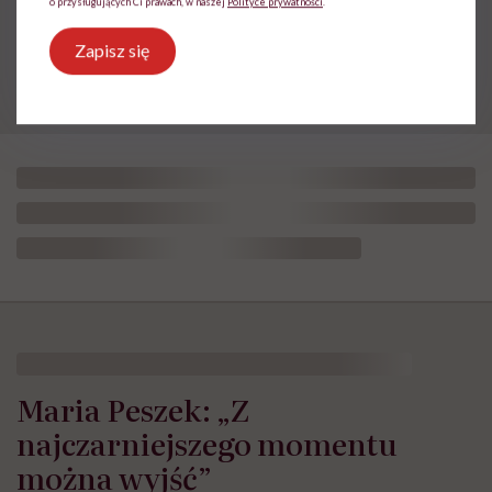
o przysługujących Ci prawach, w naszej
Polityce prywatności
.
być wytrenowanym”
Zapisz się
Maria Peszek: „Z
najczarniejszego momentu
można wyjść”