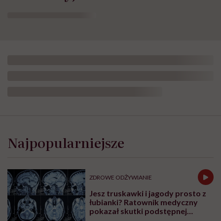
Najpopularniejsze
ZDROWE ODŻYWIANIE
Jesz truskawki i jagody prosto z
łubianki? Ratownik medyczny
pokazał skutki podstępnej
choroby niemytych owoców