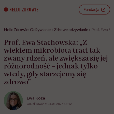
Go
to
Fundacja
content
HelloZdrowie: Odżywianie
›
Zdrowe odżywianie
›
Prof. Ewa St
Prof. Ewa Stachowska: „Z
wiekiem mikrobiota traci tak
zwany rdzeń, ale zwiększa się jej
różnorodność – jednak tylko
wtedy, gdy starzejemy się
zdrowo”
Ewa Koza
Opublikowano:
25.03.2024 13:12