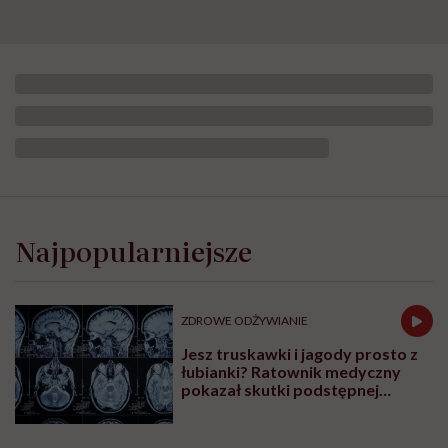
Opublikowano:
18.07.2025 12:00
Aktualizacja:
26.05.2026 09:47
„Można chudnąć, jedząc w Maku, można
chudnąć, jedząc Oreo, można chudnąć, jedząc
słodycze. Można, ale to niekoniecznie