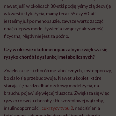
nawet jeśli w okolicach 30-stki podjęłyśmy złą decyzję
w kwestii stylu życia, mamy teraz 55 czy 60 lat i
jesteśmy już po menopauzie, zawsze warto zacząć
dbać o lepszy model żywienia i włączyć aktywność
fizyczną. Nigdy nie jest za późno.
Czy w okresie okołomenopauzalnym zwiększa się
ryzyko chorób i dysfunkcji metabolicznych?
Zwiększa się – i chorób metabolicznych, i osteoporozy,
bo ciało się przebudowuje. Nawet u kobiet, które
starają się bardzo dbać o zdrowy model życia, na
brzuchu pojawi się więcej tłuszczu. Zwiększa się więc
ryzyko rozwoju choroby stłuszczeniowej wątroby,
insulinooporności,
cukrzycy typu 2
, nadciśnienia
tętniczego, zaburzeń lipidowych i innych chorób