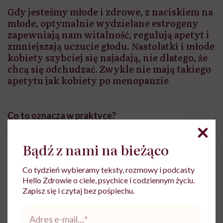
Gdy jesteśmy młode i zdrowe, z naciskiem na
młode, optymalnie wydzielane estrogeny
zapewniają nam witalność, regulują apetyt i
zmniejszają uczucie głodu. Nastolatki i młode
kobiety szybciej się najadają, nie dlatego, że
chcą się odchudzać. Zwykle nie mają takiego
apetytu jak kobiety po menopauzie
Co to oznacza w praktyce?
Gdy idę do sklepu, mogę kupić gotową lazanię, ale
Bądź z nami na bieżąco
kupuję raczej pełnoziarnisty makaron i sama robię sos
Co tydzień wybieramy teksty, rozmowy i podcasty
pomidorowy czy grzybowy z odrobiną parmezanu i
Hello Zdrowie o ciele, psychice i codziennym życiu.
taką ilością tłuszczu, o której sama zadecyduję.
Zapisz się i czytaj bez pośpiechu.
Adres
Mogę kupić biały chleb tostowy, ale zamiast niego
e-