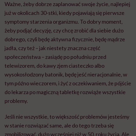
Ważne, żeby dobrze zaplanować swoje życie, najlepiej
już w okolicach 30-stki, kiedy pojawiają się pierwsze
symptomy starzenia organizmu. To dobry moment,
żeby podjąć decyzję, czy chcę zrobić dla siebie dużo
dobrego, czyli będę aktywna fizycznie, będę mądrze
jadła, czy też – jak niestety znaczna część
społeczeństwa – zasiądę po południu przed
telewizorem, do kawy zjem ciasteczko albo
wysokosłodzony batonik, będę jeść nieracjonalnie, w
tym późno wieczorem, i żyć z oczekiwaniem, że pójście
do lekarza po magiczną tabletkę rozwiąże wszystkie
problemy.
Jeśli nie wszystkie, to większość problemów jesteśmy
w stanie rozwiązać same, ale do tego trzeba się
zmobilizować, dużo wcześniej niż w 50. roku życia. Ale