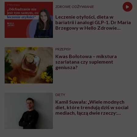
oznacza, że to jest optymalne” – mówi
dietetyk Radosław Smolik, twórca profilu
Dietetyka Oparta na Faktach, tłumacząc,
dlaczego sama kontrola kalorii nie
wystarczy, by być zdrowym. Gość Karoliny
Wierzbińskiej wyjaśnia, czym jest żywność
wysokoprzetworzona, nazywana też
żywnością ultraprzetworzoną (UPF).
Udostępnij
Posłuchaj
Wysłuchasz w 56 min