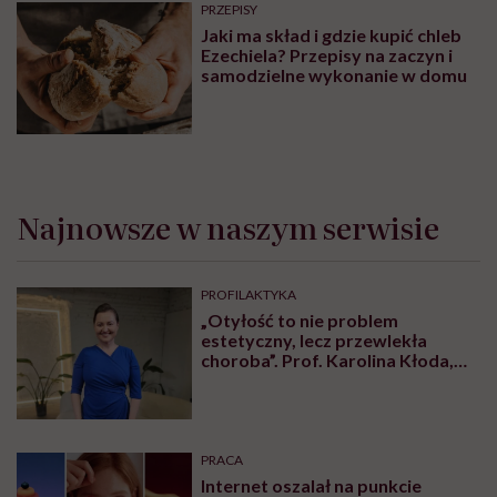
Partnerem podcastu jest marka suplementów diety
Naturell
.
Karolina Wierzbińska
Redaktorka naczelna #Wykładowczyni
#Aktywistka. Sprawia, że pewne rzeczy się
inicjują, łączy ludzi i projekty, kocha
procesy i sprawdzanie, co fantastycznego
może się czaić za rogiem
Zobacz profil
Udostępnij