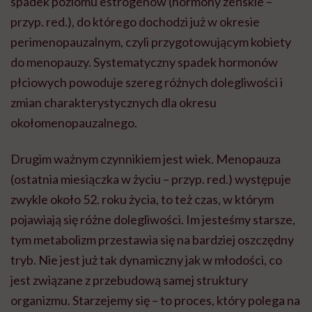
spadek poziomu estrogenów (hormony żeńskie –
przyp. red.), do którego dochodzi już w okresie
perimenopauzalnym, czyli przygotowującym kobiety
do menopauzy. Systematyczny spadek hormonów
płciowych powoduje szereg różnych dolegliwości i
zmian charakterystycznych dla okresu
okołomenopauzalnego.
Drugim ważnym czynnikiem jest wiek. Menopauza
(ostatnia miesiączka w życiu – przyp. red.) występuje
zwykle około 52. roku życia, to też czas, w którym
pojawiają się różne dolegliwości. Im jesteśmy starsze,
tym metabolizm przestawia się na bardziej oszczędny
tryb. Nie jest już tak dynamiczny jak w młodości, co
jest związane z przebudową samej struktury
organizmu. Starzejemy się – to proces, który polega na