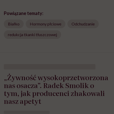
Powiązane tematy:
Białko
Hormony płciowe
Odchudzanie
redukcja tkanki tłuszczowej
HelloZdrowie: Odżywianie
›
Zdrowe odżywianie
›
„Żywność wys
„Żywność wysokoprzetworzona
nas osacza”. Radek Smolik o
tym, jak producenci zhakowali
nasz apetyt