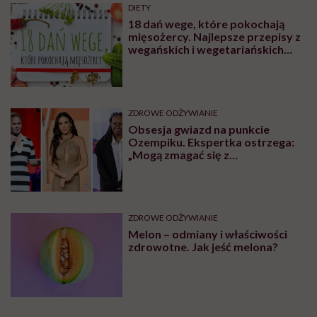
Posłuchaj
podcastu
Posłuchaj nas również na:
YouTube
Spotify
Apple Podcasts
To rozmowa m.in. o tym, dlaczego jest nam tak trudno
się oprzeć fast foodom, słodyczom i smakołykom
leżącym w sklepie przy kasie. „Ta żywność nas po
prostu otacza, osacza” podkreśla Smolik. Wyjaśnia, jak
producenci żywności wysokoprzetworzonej hakują
naszą biologię i dlaczego nawet „fit” batoniki bywają
zdradliwe.