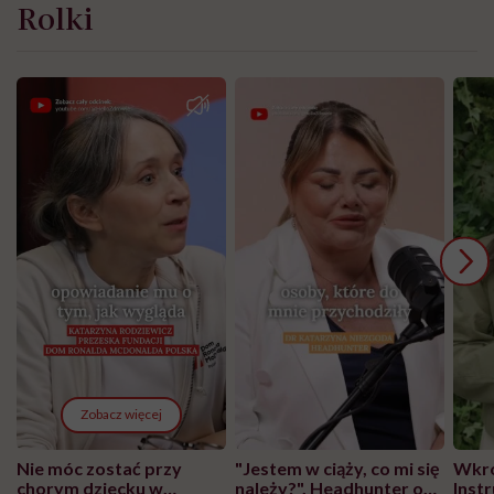
Rolki
Zobacz więcej
Nie móc zostać przy
"Jestem w ciąży, co mi się
Wkró
chorym dziecku w
należy?". Headhunter o
Inst