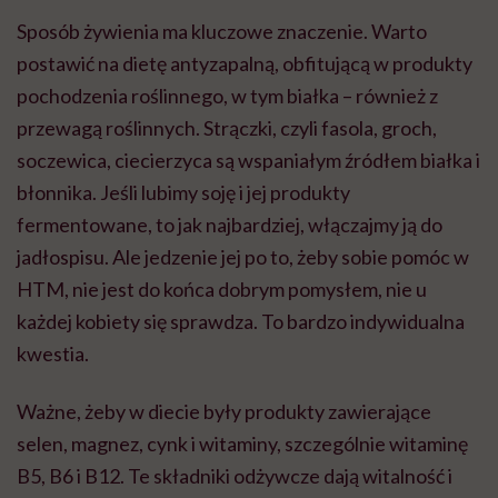
Sposób żywienia ma kluczowe znaczenie. Warto
postawić na dietę antyzapalną, obfitującą w produkty
pochodzenia roślinnego, w tym białka – również z
przewagą roślinnych. Strączki, czyli fasola, groch,
soczewica, ciecierzyca są wspaniałym źródłem białka i
błonnika. Jeśli lubimy soję i jej produkty
fermentowane, to jak najbardziej, włączajmy ją do
jadłospisu. Ale jedzenie jej po to, żeby sobie pomóc w
HTM, nie jest do końca dobrym pomysłem, nie u
każdej kobiety się sprawdza. To bardzo indywidualna
kwestia.
Ważne, żeby w diecie były produkty zawierające
selen, magnez, cynk i witaminy, szczególnie witaminę
B5, B6 i B12. Te składniki odżywcze dają witalność i