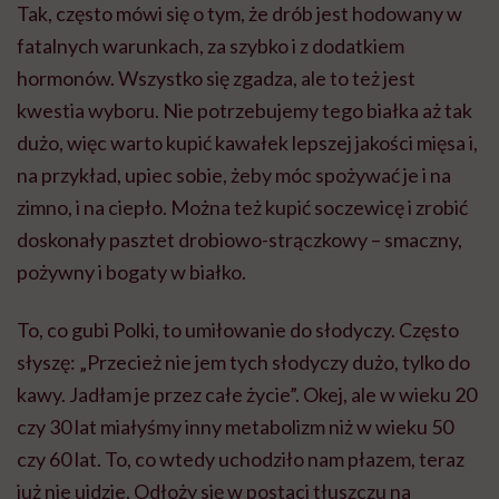
Tak, często mówi się o tym, że drób jest hodowany w
fatalnych warunkach, za szybko i z dodatkiem
hormonów. Wszystko się zgadza, ale to też jest
kwestia wyboru. Nie potrzebujemy tego białka aż tak
dużo, więc warto kupić kawałek lepszej jakości mięsa i,
na przykład, upiec sobie, żeby móc spożywać je i na
zimno, i na ciepło. Można też kupić soczewicę i zrobić
doskonały pasztet drobiowo-strączkowy – smaczny,
pożywny i bogaty w białko.
To, co gubi Polki, to umiłowanie do słodyczy. Często
słyszę: „Przecież nie jem tych słodyczy dużo, tylko do
kawy. Jadłam je przez całe życie”. Okej, ale w wieku 20
czy 30 lat miałyśmy inny metabolizm niż w wieku 50
czy 60 lat. To, co wtedy uchodziło nam płazem, teraz
już nie ujdzie. Odłoży się w postaci tłuszczu na