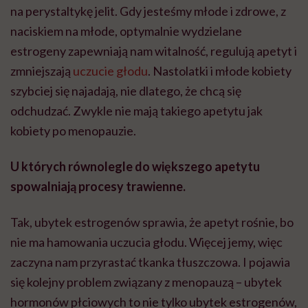
na perystaltykę jelit. Gdy jesteśmy młode i zdrowe, z
naciskiem na młode, optymalnie wydzielane
estrogeny zapewniają nam witalność, regulują apetyt i
zmniejszają
uczucie głodu
. Nastolatki i młode kobiety
szybciej się najadają, nie dlatego, że chcą się
odchudzać. Zwykle nie mają takiego apetytu jak
kobiety po menopauzie.
U których równolegle do większego apetytu
spowalniają procesy trawienne.
Tak, ubytek estrogenów sprawia, że apetyt rośnie, bo
nie ma hamowania uczucia głodu. Więcej jemy, więc
zaczyna nam przyrastać tkanka tłuszczowa. I pojawia
się kolejny problem związany z menopauzą – ubytek
hormonów płciowych to nie tylko ubytek estrogenów,