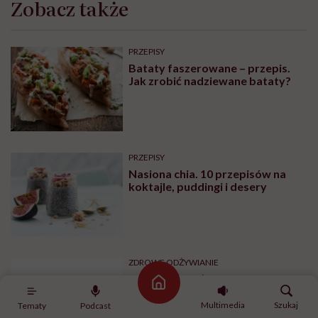
ZDROWE ODŻYWIANIE
Leczenie otyłości, dieta w
bariatrii i analogi GLP-1. Dr Maria
Brzegowy w Hello Zdrowie
Podcasty
PRZEPISY
Kwas Bołotowa – mikstura
szarlatana czy suplement
geniusza?
DIETY
Kamil Suwała: „Wiele modnych
diet, które trendują dziś w social
mediach, łączą dwie rzeczy:
eliminacje i udziwnienia”
Strona główna
Multimedia
Szukaj
Tematy
Podcast