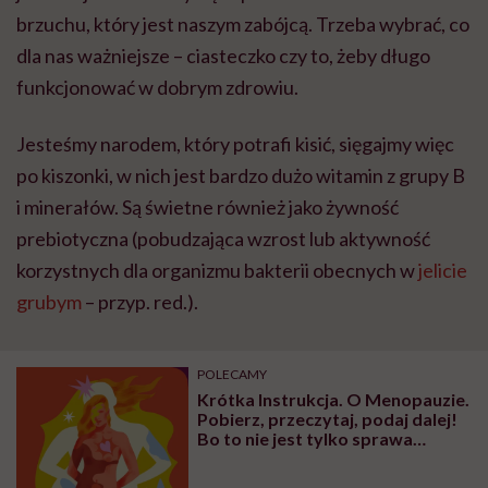
brzuchu, który jest naszym zabójcą. Trzeba wybrać, co
dla nas ważniejsze – ciasteczko czy to, żeby długo
funkcjonować w dobrym zdrowiu.
Jesteśmy narodem, który potrafi kisić, sięgajmy więc
po kiszonki, w nich jest bardzo dużo witamin z grupy B
i minerałów. Są świetne również jako żywność
prebiotyczna (pobudzająca wzrost lub aktywność
korzystnych dla organizmu bakterii obecnych w
jelicie
grubym
– przyp. red.).
POLECAMY
Krótka Instrukcja. O Menopauzie.
Pobierz, przeczytaj, podaj dalej!
Bo to nie jest tylko sprawa
kobiet, które jej doświadczają