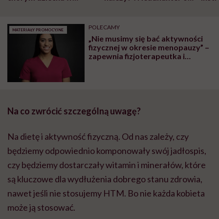
szpitalu to tortura.
zmianie pokoleniowej u
atak
"Przeszkadzać w tym
kobiet w ciąży na rynku
wars
może chyba tylko
pracy
eksp
POLECAMY
MATERIAŁY PROMOCYJNE
głupota i brak
„Nie musimy się bać aktywności
wyobraźni"
fizycznej w okresie menopauzy” –
zapewnia fizjoterapeutka i
terapeutka uroginekologiczna
Weronika Fraser
Na co zwrócić szczególną uwagę?
Na dietę i aktywność fizyczną. Od nas zależy, czy
będziemy odpowiednio komponowały swój jadłospis,
czy będziemy dostarczały witamin i minerałów, które
są kluczowe dla wydłużenia dobrego stanu zdrowia,
nawet jeśli nie stosujemy HTM. Bo nie każda kobieta
może ją stosować.