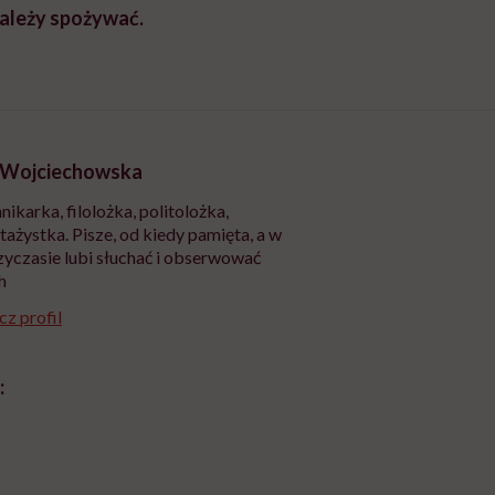
ależy spożywać.
 Wojciechowska
nikarka, filolożka, politolożka,
tażystka. Pisze, od kiedy pamięta, a w
yczasie lubi słuchać i obserwować
h
z profil
: