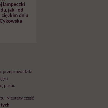
ej lampeczki
u, jak i od
 ciężkim dniu
a Cykowska
o. przeprowadziła
zję o
 partii.
tu. Niestety część
ętych