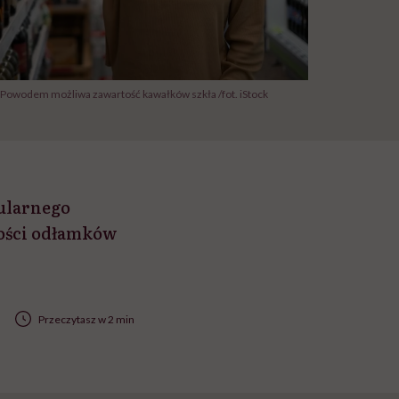
 Powodem możliwa zawartość kawałków szkła /fot. iStock
ularnego
ności odłamków
Przeczytasz w 2 min