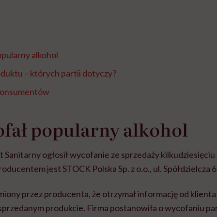
pularny alkohol
uktu – których partii dotyczy?
 konsumentów
fał popularny alkohol
Sanitarny ogłosił wycofanie ze sprzedaży kilkudziesięciu
roducentem jest STOCK Polska Sp. z o.o., ul. Spółdzielcza 6
miony przez producenta, że otrzymał informację od klienta
sprzedanym produkcie. Firma postanowiła o wycofaniu par