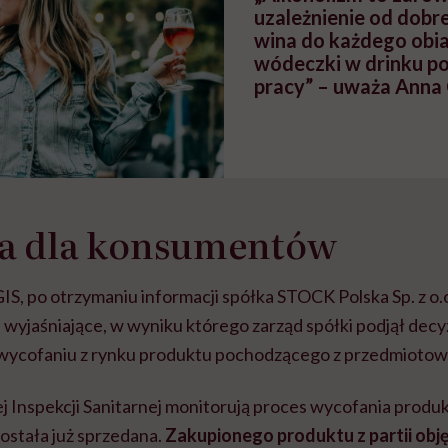
uzależnienie od dobr
wina do każdego obiad
wódeczki w drinku po
pracy” – uważa Ann
ia dla konsumentów
IS, po otrzymaniu informacji spółka STOCK Polska Sp. z o.
wyjaśniające, w wyniku którego zarząd spółki podjął decy
cofaniu z rynku produktu pochodzącego z przedmiotowej
Inspekcji Sanitarnej monitorują proces wycofania produk
ostała już sprzedana.
Zakupionego produktu z partii obj