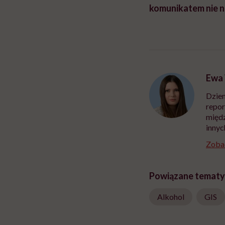
komunikatem nie n
Ewa
Dzien
repor
międz
innyc
Zobac
Powiązane tematy
Alkohol
GIS