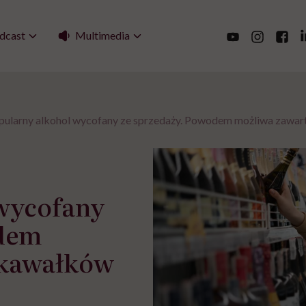
Multimedia
dcast
pularny alkohol wycofany ze sprzedaży. Powodem możliwa zawar
wycofany
odem
 kawałków