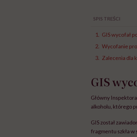
SPIS TREŚCI
GIS wycofał po
Wycofanie prod
Zalecenia dla
GIS wyco
Główny Inspektorat 
alkoholu, którego p
GIS został zawiado
fragmentu szkła w 