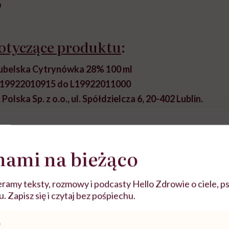
?
dotyczące produktu
:
ubelska Cytrynówka 28% 100 ml
L19922010915 do L19922011000
olska Sp. z o.o., ul. Spółdzielcza 6, 20-402 Lublin.
nami na bieżąco
ramy teksty, rozmowy i podcasty Hello Zdrowie o ciele, ps
 Zapisz się i czytaj bez pośpiechu.