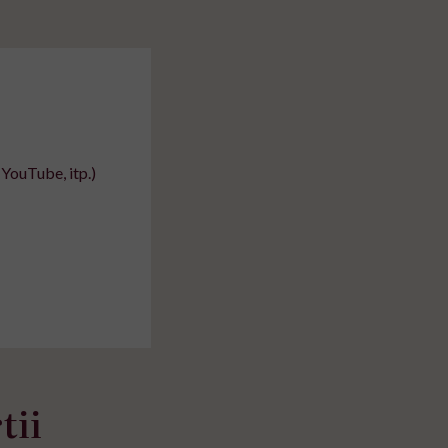
YouTube, itp.)
tii