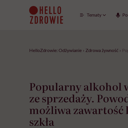
Go
to
content
Tematy
Po
HelloZdrowie: Odżywianie
›
Zdrowa żywność
›
Po
Popularny alkohol 
ze sprzedaży. Pow
możliwa zawartość
szkła