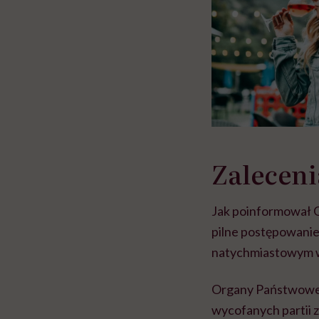
Zalecen
Jak poinformował G
pilne postępowanie 
natychmiastowym wy
Organy Państwowej 
wycofanych partii z