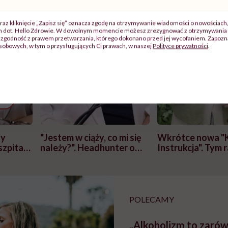
raz kliknięcie „Zapisz się” oznacza zgodę na otrzymywanie wiadomości o nowościach
ch dot. Hello Zdrowie. W dowolnym momencie możesz zrezygnować z otrzymywania 
zgodność z prawem przetwarzania, którego dokonano przed jej wycofaniem. Zapoznaj
sobowych, w tym o przysługujących Ci prawach, w naszej
Polityce prywatności
.
j
zy
"Jestem w ciąży, co mi się
Wkrótce nowa "
szpitalu
należy?". Headhunter o
Instrukcja". Tym 
szkadzać
zmianie pokoleniowej u
atakach paniki. Z
tylko
kobiet w ciąży na rynku
warsztat pacjen
braźni"
pracy
ekspercki
POLECAMY
„Alkoholizm to zaró