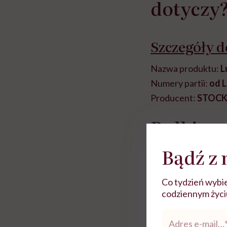
dotyczy
Szczegóły 
Nazwa produktu:
L
Numery partii:
od 
Producent:
STOCK P
Rolki
Bądź z 
Co tydzień wybie
codziennym życiu.
Adres
e-