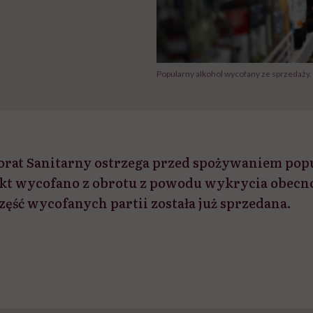
Popularny alkohol wycofany ze sprzedaży.
orat Sanitarny ostrzega przed spożywaniem pop
ukt wycofano z obrotu z powodu wykrycia obec
część wycofanych partii została już sprzedana.