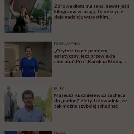
ZDROWE ODŻYWIANIE
Obsesja gwiazd na punkcie
Ozempiku. Ekspertka ostrzega:
„Mogą zmagać się z
długotrwałymi problemami”
OBJAWY
Tomasz Sekielski szczerze o
uzależnieniu. „Wiedziałem że
wyrządzam sobie krzywdę.
Bałem się, że się już nie obudzę”
Najnowsze w naszym serwisie
DIETY