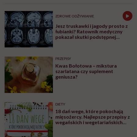
Leczenie otyłości, dieta w
bariatrii i analogi GLP-1. Dr
Maria Brzegowy w Hello
Zdrowie Podcasty
Najpopularniejsze