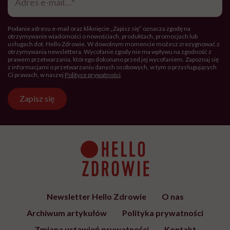
Hello Zdrowie to strona tworzona
przez Fundację Hello Zdrowie, która
jest społecznym głosem USP Zdrowie.
Bądź z nami na bieżąco
Co tydzień wybieramy teksty, rozmowy i podcasty Hello
Zdrowie o ciele, psychice i codziennym życiu. Zapisz się i
czytaj bez pośpiechu.
Adres
e-