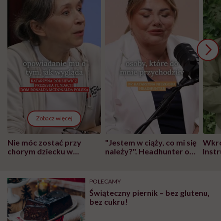
Zobacz więcej
Nie móc zostać przy
"Jestem w ciąży, co mi się
Wkró
chorym dziecku w
należy?". Headhunter o
Inst
szpitalu to tortura.
zmianie pokoleniowej u
atak
"Przeszkadzać w tym
kobiet w ciąży na rynku
wars
może chyba tylko
pracy
eksp
POLECAMY
głupota i brak
Świąteczny piernik – bez glutenu,
wyobraźni"
bez cukru!