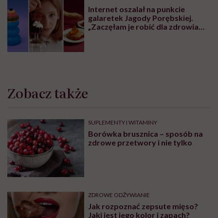
Zdrowa dieta ma sens, nawet jeśli
kilogramy wracają. To odkrycie
daje nadzieję wszystkim
walczącym z efektem jo-jo
PROFILAKTYKA
„Otyłość to nie problem
estetyczny, lecz przewlekła
choroba”. Prof. Karolina Kłoda,
która mierzy się z tym
schorzeniem, mówi pacjentom: to
nie wasza wina
DIETY
Mateusz Kusznierewicz zachęca
do „nudnej” diety. Udowadnia, że
tak można szybciej schudnąć
PRACA