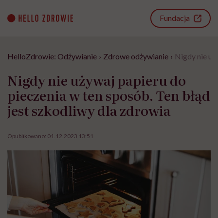
Go
to
Fundacja
content
HelloZdrowie: Odżywianie
›
Zdrowe odżywianie
›
Nigdy nie uż
Nigdy nie używaj papieru do
pieczenia w ten sposób. Ten błąd
jest szkodliwy dla zdrowia
Opublikowano:
01.12.2023 13:51