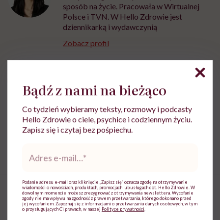
sposób na życie. Pracowała w Wirtualnej
Polsce i TVN. W Hello Zdrowie jest
dziennikarką i wydawczynią
Zobacz profil
Udostępnij
Bądź z nami na bieżąco
Co tydzień wybieramy teksty, rozmowy i podcasty
Powiązane tematy:
Hello Zdrowie o ciele, psychice i codziennym życiu.
Zapisz się i czytaj bez pośpiechu.
Ciastka
zdrowe nawyki
Zdrowe święta
Adres
e-
mail
*
Podanie adresu e-mail oraz kliknięcie „Zapisz się” oznacza zgodę na otrzymywanie
wiadomości o nowościach, produktach, promocjach lub usługach dot. Hello Zdrowie. W
dowolnym momencie możesz zrezygnować z otrzymywania newslettera. Wycofanie
zgody nie ma wpływu na zgodność z prawem przetwarzania, którego dokonano przed
jej wycofaniem. Zapoznaj się z informacjami o przetwarzaniu danych osobowych, w tym
o przysługujących Ci prawach, w naszej
Polityce prywatności
.