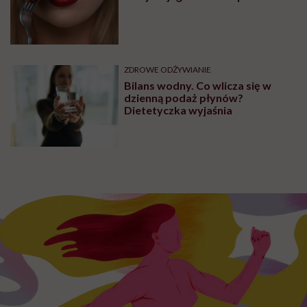
Internet oszalał na punkcie
galaretek Jagody Porębskiej.
„Zaczęłam je robić dla zdrowia
psychicznego”
Zobacz także
SUPLEMENTY I WITAMINY
Borówka brusznica – sposób na
zdrowe przetwory i nie tylko
ZDROWE ODŻYWIANIE
Jak rozpoznać zepsute mięso?
Jaki jest jego kolor i zapach?