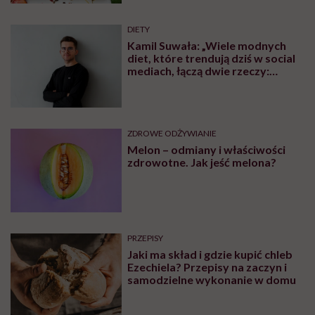
ZDROWE ODŻYWIANIE
Jesz truskawki i jagody prosto z
łubianki? Ratownik medyczny
pokazał skutki podstępnej
choroby niemytych owoców
PRZEPISY
Kwas Bołotowa – mikstura
szarlatana czy suplement
geniusza?
DIETY
18 dań wege, które pokochają
mięsożercy. Najlepsze przepisy z
wegańskich i wegetariańskich
blogów