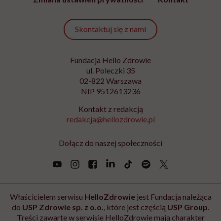
mail
*
Podanie adresu e-mail oraz kliknięcie „Zapisz się” oznacza zgodę na
otrzymywanie wiadomości o nowościach, produktach, promocjach lub
usługach dot. Hello Zdrowie. W dowolnym momencie możesz zrezygnować z
otrzymywania newslettera. Wycofanie zgody nie ma wpływu na zgodność z
prawem przetwarzania, którego dokonano przed jej wycofaniem. Zapoznaj się
z informacjami o przetwarzaniu danych osobowych, w tym o przysługujących
Ci prawach, w naszej
Polityce prywatności
.
Zapisz się
Newsletter Hello Zdrowie
O nas
Archiwum artykułów
Polityka prywatności
Zmiana ustawień prywatności
Kontakt