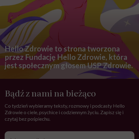
ZDROWE ODŻYWIANIE
Bilans wodny. Co wlicza się w
dzienną podaż płynów?
Dietetyczka wyjaśnia