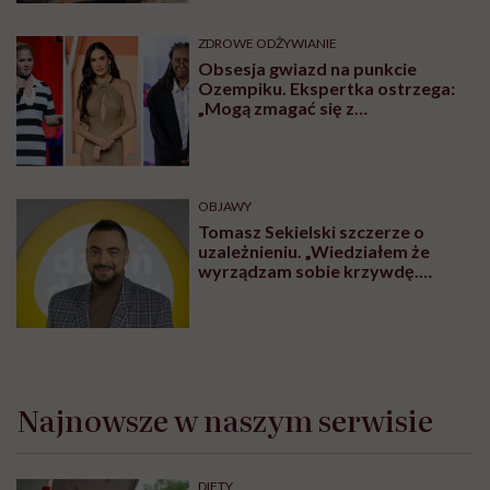
DIETY
Kamil Suwała: „Wiele modnych
diet, które trendują dziś w social
mediach, łączą dwie rzeczy:
eliminacje i udziwnienia”
ZDROWE ODŻYWIANIE
Melon – odmiany i właściwości
zdrowotne. Jak jeść melona?
PRZEPISY
Jaki ma skład i gdzie kupić chleb
Ezechiela? Przepisy na zaczyn i
samodzielne wykonanie w domu