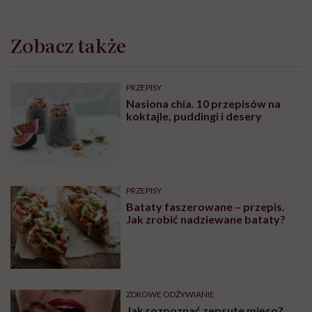
Zobacz także
PRZEPISY
Nasiona chia. 10 przepisów na
koktajle, puddingi i desery
PRZEPISY
Bataty faszerowane – przepis.
Jak zrobić nadziewane bataty?
ZDROWE ODŻYWIANIE
Jak rozpoznać zepsute mięso?