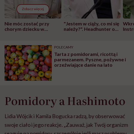
Zobacz więcej
Nie móc zostać przy
"Jestem w ciąży, co mi się
Wkró
chorym dziecku w
należy?". Headhunter o
Inst
szpitalu to tortura.
zmianie pokoleniowej u
atak
"Przeszkadzać w tym
kobiet w ciąży na rynku
wars
może chyba tylko
pracy
eksp
POLECAMY
głupota i brak
Tarta z pomidorami, ricottą i
wyobraźni"
parmezanem. Pyszne, pożywne i
orzeźwiające danie na lato
Pomidory a Hashimoto
Lidia Wójcik i Kamila Bogucka radzą, by obserwować
swoje ciało i jego reakcje. „Zauważ, jak Twój organizm
reaguje na pomidory, szczególnie jeśli masz problemy