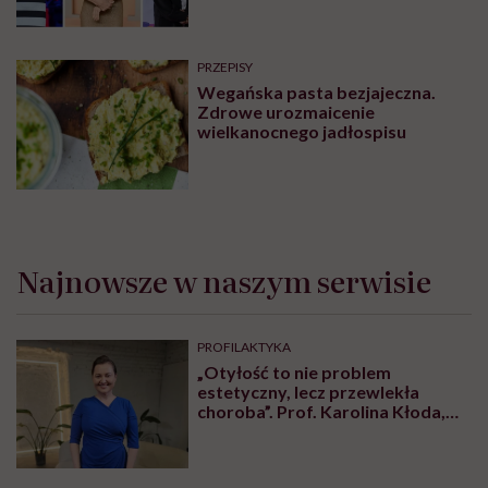
PRZEPISY
Wegańska pasta bezjajeczna.
Zdrowe urozmaicenie
wielkanocnego jadłospisu
Najnowsze w naszym serwisie
PROFILAKTYKA
„Otyłość to nie problem
estetyczny, lecz przewlekła
choroba”. Prof. Karolina Kłoda,
która mierzy się z tym
schorzeniem, mówi pacjentom: to
nie wasza wina