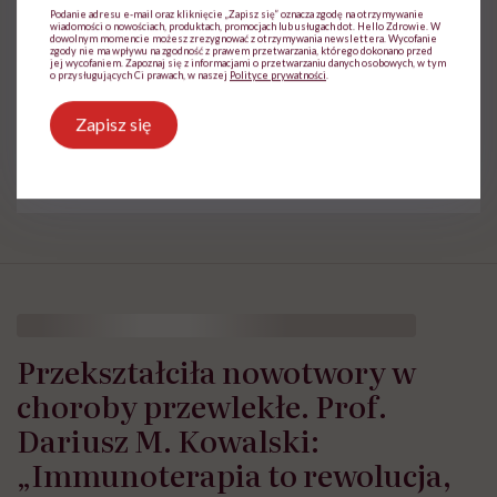
Podanie adresu e-mail oraz kliknięcie „Zapisz się” oznacza zgodę na otrzymywanie
wiadomości o nowościach, produktach, promocjach lub usługach dot. Hello Zdrowie. W
dowolnym momencie możesz zrezygnować z otrzymywania newslettera. Wycofanie
zgody nie ma wpływu na zgodność z prawem przetwarzania, którego dokonano przed
jej wycofaniem. Zapoznaj się z informacjami o przetwarzaniu danych osobowych, w tym
o przysługujących Ci prawach, w naszej
Polityce prywatności
.
Treści zawarte w serwisie mają wyłącznie
i
charakter informacyjny i nie stanowią porady
Zapisz się
lekarskiej. Pamiętaj, że w przypadku
problemów ze zdrowiem należy bezwzględnie
skonsultować się z lekarzem.
Przekształciła nowotwory w
choroby przewlekłe. Prof.
Dariusz M. Kowalski:
„Immunoterapia to rewolucja,