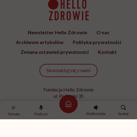
Newsletter Hello Zdrowie
O nas
Archiwum artykułów
Polityka prywatności
Zmiana ustawień prywatności
Kontakt
Skontaktuj się z nami
Fundacja Hello Zdrowie
ul. Poleczki 35
02-822 Warszawa
Strona główna
NIP 9512613236
Multimedia
Szukaj
Tematy
Podcast
Kontakt z redakcją
redakcja@hellozdrowie.pl