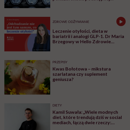
choroby niemytych owoców
ZDROWE ODŻYWIANIE
Leczenie otyłości, dieta w
bariatrii i analogi GLP-1. Dr Maria
Brzegowy w Hello Zdrowie
Podcasty
PRZEPISY
Kwas Bołotowa – mikstura
szarlatana czy suplement
geniusza?
DIETY
Kamil Suwała: „Wiele modnych
diet, które trendują dziś w social
mediach, łączą dwie rzeczy:
eliminacje i udziwnienia”