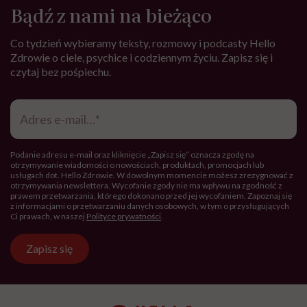
Bądź z nami na bieżąco
Co tydzień wybieramy teksty, rozmowy i podcasty Hello
Zdrowie o ciele, psychice i codziennym życiu. Zapisz się i
czytaj bez pośpiechu.
Adres
e-
mail
*
Podanie adresu e-mail oraz kliknięcie „Zapisz się” oznacza zgodę na
otrzymywanie wiadomości o nowościach, produktach, promocjach lub
usługach dot. Hello Zdrowie. W dowolnym momencie możesz zrezygnować z
otrzymywania newslettera. Wycofanie zgody nie ma wpływu na zgodność z
prawem przetwarzania, którego dokonano przed jej wycofaniem. Zapoznaj się
z informacjami o przetwarzaniu danych osobowych, w tym o przysługujących
Ci prawach, w naszej
Polityce prywatności
.
Zapisz się