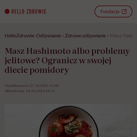
Go
to
Fundacja
content
HelloZdrowie: Odżywianie
›
Zdrowe odżywianie
›
Masz Hashimo
Masz Hashimoto albo problemy
jelitowe? Ogranicz w swojej
diecie pomidory
Opublikowano:
27.10.2021 11:46
Aktualizacja:
14.10.2024 16:11