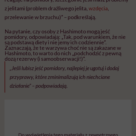
z jelitami (problem drażliwego jelita,
wzdęcia
,
przelewanie w brzuchu)” – podkreślają.
Na pytanie, czy osoby z Hashimoto mogą jeść
pomidory, odpowiadają: „Tak, pod warunkiem, że nie
są podstawą diety i nie jemy ich codziennie”.
Zaznaczają, że te warzywa choć nie są zakazane w
Hashimoto, to warto do nich „podchodzić z pewną
dozą rezerwy (i samoobserwacji!)”.
„Jeśli lubisz jeść pomidory, najlepiej je ugotuj i dodaj
przyprawy, które zminimalizują ich niechciane
działanie” – podpowiadają.
Do wyświetlenia tego materiału z zewnętrznego