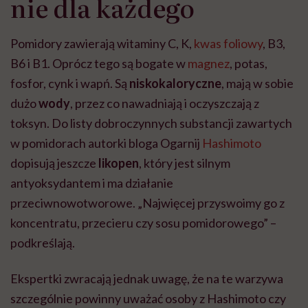
nie dla każdego
Pomidory zawierają witaminy C, K,
kwas foliowy
, B3,
B6 i B1. Oprócz tego są bogate w
magnez
, potas,
fosfor, cynk i wapń. Są
niskokaloryczne
, mają w sobie
dużo
wody
, przez co nawadniają i oczyszczają z
toksyn. Do listy dobroczynnych substancji zawartych
w pomidorach autorki bloga Ogarnij
Hashimoto
dopisują jeszcze
likopen
, który jest silnym
antyoksydantem i ma działanie
przeciwnowotworowe. „Najwięcej przyswoimy go z
koncentratu, przecieru czy sosu pomidorowego” –
podkreślają.
Ekspertki zwracają jednak uwagę, że na te warzywa
szczególnie powinny uważać osoby z Hashimoto czy