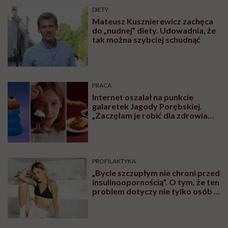
DIETY
Mateusz Kusznierewicz zachęca
do „nudnej” diety. Udowadnia, że
tak można szybciej schudnąć
PRACA
Internet oszalał na punkcie
galaretek Jagody Porębskiej.
„Zaczęłam je robić dla zdrowia
psychicznego”
PROFILAKTYKA
„Bycie szczupłym nie chroni przed
insulinoopornością”. O tym, że ten
problem dotyczy nie tylko osób z
nadwagą lub otyłością,
rozmawiamy z lekarzem Piotrem
Grzybem