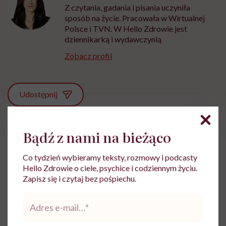
Z czytania, gadania i pisania uczyniła
sposób na życie. Pracowała w Wirtualnej
Polsce i TVN. W Hello Zdrowie jest
dziennikarką i wydawczynią
Zobacz profil
Udostępnij
Bądź z nami na bieżąco
Powiązane tematy:
Choroby autoimmunologiczne
choroby tarczycy
Co tydzień wybieramy teksty, rozmowy i podcasty
Hello Zdrowie o ciele, psychice i codziennym życiu.
Endokrynologia
Hashimoto
Zapisz się i czytaj bez pośpiechu.
Adres
Hormony tarczycy
Immunologia
Tarczyca
e-
mail
*
Układ hormonalny
Zaburzenia hormonalne