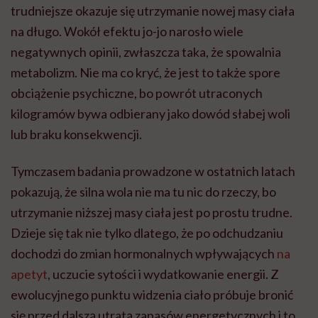
trudniejsze okazuje się utrzymanie nowej masy ciała
na długo. Wokół efektu jo-jo narosło wiele
negatywnych opinii, zwłaszcza taka, że spowalnia
metabolizm. Nie ma co kryć, że jest to także spore
obciążenie psychiczne, bo powrót utraconych
kilogramów bywa odbierany jako dowód słabej woli
lub braku konsekwencji.
Tymczasem badania prowadzone w ostatnich latach
pokazują, że silna wola nie ma tu nic do rzeczy, bo
utrzymanie niższej masy ciała jest po prostu trudne.
Dzieje się tak nie tylko dlatego, że po odchudzaniu
dochodzi do zmian hormonalnych wpływających
na
apetyt
, uczucie sytości i wydatkowanie energii. Z
ewolucyjnego punktu widzenia ciało próbuje bronić
się przed dalszą utratą zapasów energetycznych i to