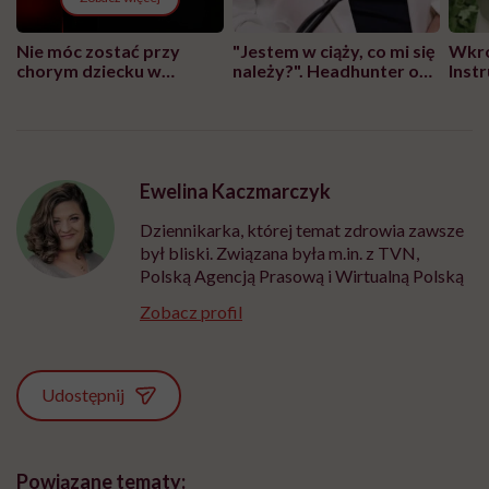
Nie móc zostać przy
"Jestem w ciąży, co mi się
Wkró
chorym dziecku w
należy?". Headhunter o
Inst
szpitalu to tortura.
zmianie pokoleniowej u
atak
"Przeszkadzać w tym
kobiet w ciąży na rynku
wars
może chyba tylko
pracy
eksp
głupota i brak
wyobraźni"
Ewelina Kaczmarczyk
Dziennikarka, której temat zdrowia zawsze
był bliski. Związana była m.in. z TVN,
Polską Agencją Prasową i Wirtualną Polską
Zobacz profil
Udostępnij
Powiązane tematy: