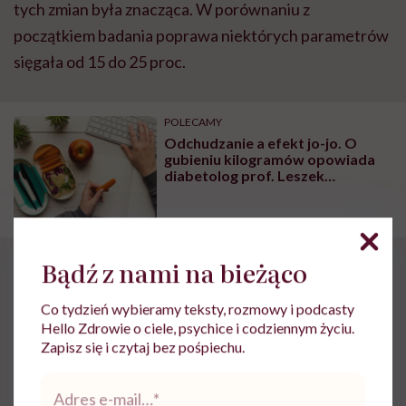
tych zmian była znacząca. W porównaniu z
początkiem badania poprawa niektórych parametrów
sięgała od 15 do 25 proc.
POLECAMY
Odchudzanie a efekt jo-jo. O
gubieniu kilogramów opowiada
diabetolog prof. Leszek
Czupryniak
Bądź z nami na bieżąco
Organizm może
tworzyć „pamięć
Co tydzień wybieramy teksty, rozmowy i podcasty
Hello Zdrowie o ciele, psychice i codziennym życiu.
kardiometaboliczną”
Zapisz się i czytaj bez pośpiechu.
Adres
e-
Autorzy badania tłumaczą te wyniki zjawiskiem, które