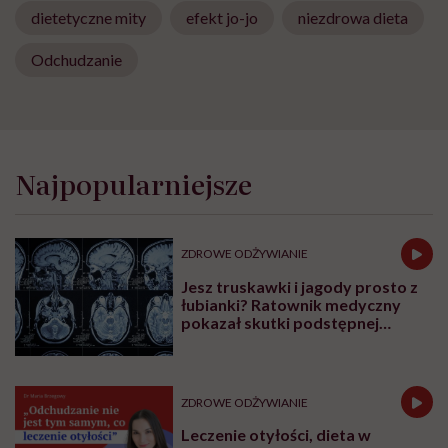
dietetyczne mity
efekt jo-jo
niezdrowa dieta
Odchudzanie
Najpopularniejsze
ZDROWE ODŻYWIANIE
Jesz truskawki i jagody prosto z
łubianki? Ratownik medyczny
pokazał skutki podstępnej
choroby niemytych owoców
ZDROWE ODŻYWIANIE
Leczenie otyłości, dieta w