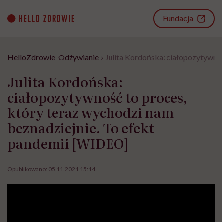
Go
to
Fundacja
content
HelloZdrowie: Odżywianie
›
Julita Kordońska: ciałopozytywno
Julita Kordońska:
ciałopozytywność to proces,
który teraz wychodzi nam
beznadziejnie. To efekt
pandemii [WIDEO]
Opublikowano:
05.11.2021 15:14