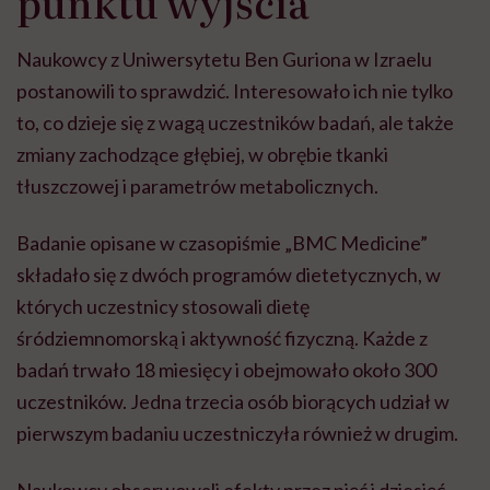
punktu wyjścia
Naukowcy z Uniwersytetu Ben Guriona w Izraelu
postanowili to sprawdzić. Interesowało ich nie tylko
to, co dzieje się z wagą uczestników badań, ale także
zmiany zachodzące głębiej, w obrębie tkanki
tłuszczowej i parametrów metabolicznych.
Badanie opisane w czasopiśmie „BMC Medicine”
składało się z dwóch programów dietetycznych, w
których uczestnicy stosowali dietę
śródziemnomorską i aktywność fizyczną. Każde z
badań trwało 18 miesięcy i obejmowało około 300
uczestników. Jedna trzecia osób biorących udział w
pierwszym badaniu uczestniczyła również w drugim.
Naukowcy obserwowali efekty przez pięć i dziesięć