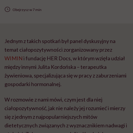
Obejrzysz w 7 min
Jednym z takich spotkań był panel dyskusyjny na
temat ciałopozytywności zorganizowany przez
WIMIN
i fundację HER Docs, w którym wzięła udział
między innymi Julita Kordońska – terapeutka
żywieniowa, specjalizująca się w pracy z zaburzeniami
gospodarki hormonalnej.
W rozmowie z nami mówi, czym jest dla niej
ciałopozytywność, jak nie należy jej rozumieć i mierzy
się z jednym z najpopularniejszych mitów
dietetycznych związanych z wyznacznikiem nadwagi i