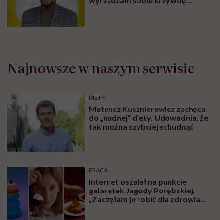
wyrządzam sobie krzywdę.
Bałem się, że się już nie obudzę”
Najnowsze w naszym serwisie
DIETY
Mateusz Kusznierewicz zachęca
do „nudnej” diety. Udowadnia, że
tak można szybciej schudnąć
PRACA
Internet oszalał na punkcie
galaretek Jagody Porębskiej.
„Zaczęłam je robić dla zdrowia
psychicznego”