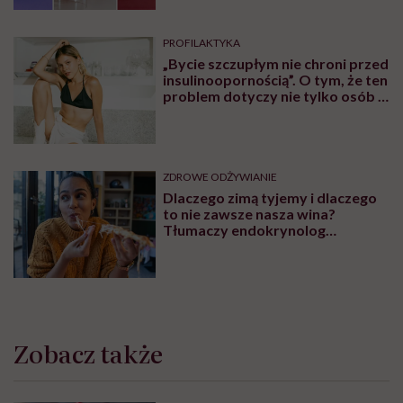
PROFILAKTYKA
„Bycie szczupłym nie chroni przed
insulinoopornością”. O tym, że ten
problem dotyczy nie tylko osób z
nadwagą lub otyłością,
rozmawiamy z lekarzem Piotrem
Grzybem
ZDROWE ODŻYWIANIE
Dlaczego zimą tyjemy i dlaczego
to nie zawsze nasza wina?
Tłumaczy endokrynolog
Agnieszka Szyman-Nurczyk
Zobacz także