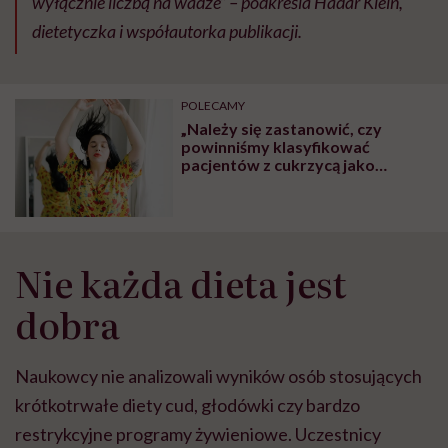
wyłącznie liczbą na wadze”
– podkreśla Hadar Klein,
dietetyczka i współautorka publikacji.
POLECAMY
„Należy się zastanowić, czy
powinniśmy klasyfikować
pacjentów z cukrzycą jako
ważniejszych od tych z otyłością”.
Prawdy i mity o popularnym leku
na odchudzanie
Nie każda dieta jest
dobra
Naukowcy nie analizowali wyników osób stosujących
krótkotrwałe diety cud, głodówki czy bardzo
restrykcyjne programy żywieniowe. Uczestnicy