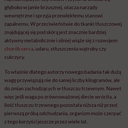
głęboko w jamie brzusznej, otacza narządy
wewnętrzne i sprzyja przewlekłemu stanowi
zapalnemu. W przeciwieństwie do tkanki tłuszczowej
znajdującej się pod skórą jest znacznie bardziej
aktywny metabolicznie i silniej wiąże się z rozwojem
chorób serca
, udaru, stłuszczenia wątroby czy
cukrzycy.
To właśnie dlatego autorzy nowego badania tak dużą
wagę przywiązują nie do samej liczby kilogramów, ale
do zmian zachodzących w tłuszczu trzewnym. Nawet
więc jeśli waga po zrównoważonej diecie wróciła, a
ilość tłuszczu trzewnego pozostała niższa niż przed
pierwszą próbą odchudzania, organizm może czerpać
z tego korzyści jeszcze przez wiele lat.