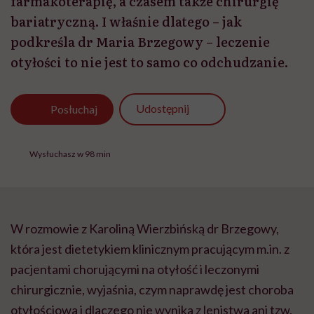
farmakoterapię, a czasem także chirurgię
bariatryczną. I właśnie dlatego – jak
podkreśla dr Maria Brzegowy – leczenie
otyłości to nie jest to samo co odchudzanie.
Udostępnij
Posłuchaj
Wysłuchasz w 98 min
W rozmowie z Karoliną Wierzbińską dr Brzegowy,
która jest dietetykiem klinicznym pracującym m.in. z
pacjentami chorującymi na otyłość i leczonymi
chirurgicznie, wyjaśnia, czym naprawdę jest choroba
otyłościowa i dlaczego nie wynika z lenistwa ani tzw.