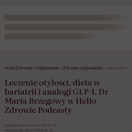
HelloZdrowie: Odżywianie
›
Zdrowe odżywianie
›
Leczenie oty
Leczenie otyłości, dieta w
bariatrii i analogi GLP-1. Dr
Maria Brzegowy w Hello
Zdrowie Podcasty
Opublikowano:
26.06.2026 11:58
Aktualizacja:
02.07.2026 12:41