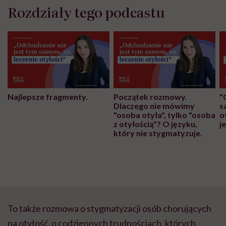
Rozdziały tego podcastu
Najlepsze fragmenty.
Początek rozmowy.
"
Dlaczego nie mówimy
s
"osoba otyła", tylko "osoba
o
z otyłością"? O języku,
j
który nie stygmatyzuje.
To także rozmowa o stygmatyzacji osób chorujących
na otyłość, o codziennych trudnościach, których