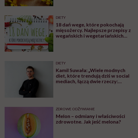
DIETY
18 dań wege, które pokochają
mięsożercy. Najlepsze przepisy z
wegańskich i wegetariańskich
blogów
DIETY
Kamil Suwała: „Wiele modnych
diet, które trendują dziś w social
mediach, łączą dwie rzeczy:
eliminacje i udziwnienia”
ZDROWE ODŻYWIANIE
Melon – odmiany i właściwości
zdrowotne. Jak jeść melona?