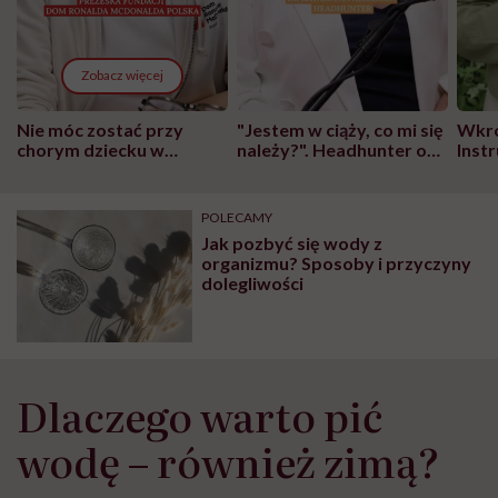
Zobacz więcej
Nie móc zostać przy
"Jestem w ciąży, co mi się
Wkró
chorym dziecku w
należy?". Headhunter o
Inst
szpitalu to tortura.
zmianie pokoleniowej u
atak
"Przeszkadzać w tym
kobiet w ciąży na rynku
wars
może chyba tylko
pracy
eksp
POLECAMY
głupota i brak
Jak pozbyć się wody z
wyobraźni"
organizmu? Sposoby i przyczyny
dolegliwości
Dlaczego warto pić
wodę – również zimą?