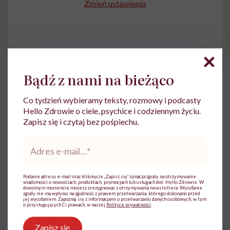
Zmień ustawienia
Bądź z nami na bieżąco
Co tydzień wybieramy teksty, rozmowy i podcasty
Hello Zdrowie o ciele, psychice i codziennym życiu.
Zapisz się i czytaj bez pośpiechu.
Ewelina Kaczmarczyk
Adres
Dziennikarka, której temat zdrowia zawsze
e-
mail
*
był bliski. Związana była m.in. z TVN,
Polską Agencją Prasową i Wirtualną Polską
Podanie adresu e-mail oraz kliknięcie „Zapisz się” oznacza zgodę na otrzymywanie
wiadomości o nowościach, produktach, promocjach lub usługach dot. Hello Zdrowie. W
Zobacz profil
dowolnym momencie możesz zrezygnować z otrzymywania newslettera. Wycofanie
zgody nie ma wpływu na zgodność z prawem przetwarzania, którego dokonano przed
jej wycofaniem. Zapoznaj się z informacjami o przetwarzaniu danych osobowych, w tym
o przysługujących Ci prawach, w naszej
Polityce prywatności
.
Udostępnij
Zapisz się