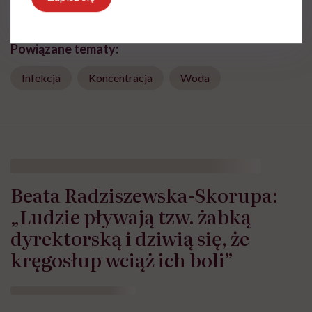
Powiązane tematy:
Infekcja
Koncentracja
Woda
Beata Radziszewska-Skorupa:
„Ludzie pływają tzw. żabką
dyrektorską i dziwią się, że
kręgosłup wciąż ich boli”