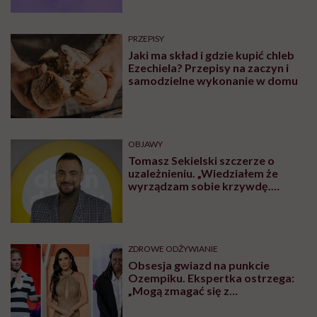
PRZEPISY
Jaki ma skład i gdzie kupić chleb
Ezechiela? Przepisy na zaczyn i
samodzielne wykonanie w domu
OBJAWY
Tomasz Sekielski szczerze o
uzależnieniu. „Wiedziałem że
wyrządzam sobie krzywdę.
Bałem się, że się już nie obudzę”
ZDROWE ODŻYWIANIE
Obsesja gwiazd na punkcie
Ozempiku. Ekspertka ostrzega:
„Mogą zmagać się z
długotrwałymi problemami”