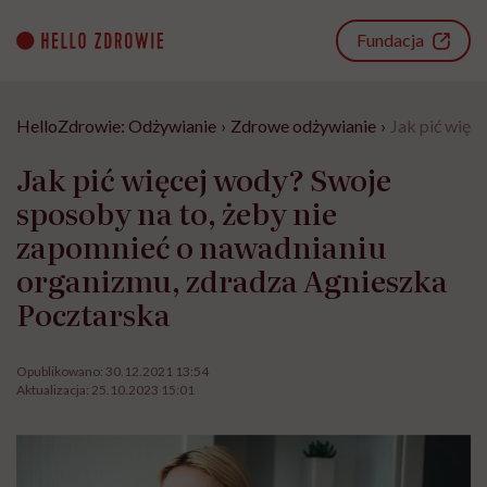
Go
to
Fundacja
content
HelloZdrowie: Odżywianie
›
Zdrowe odżywianie
›
Jak pić więc
Jak pić więcej wody? Swoje
sposoby na to, żeby nie
zapomnieć o nawadnianiu
organizmu, zdradza Agnieszka
Pocztarska
Opublikowano:
30.12.2021 13:54
Aktualizacja:
25.10.2023 15:01