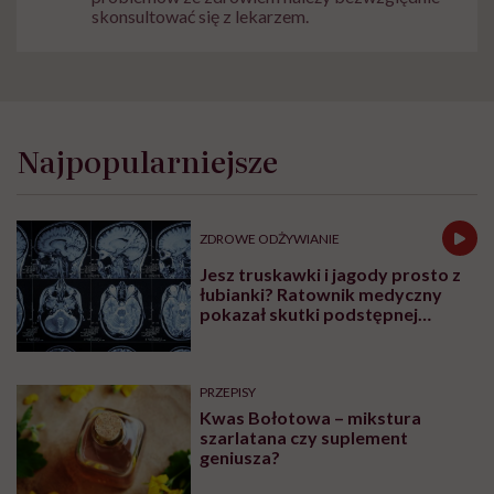
skonsultować się z lekarzem.
Najpopularniejsze
ZDROWE ODŻYWIANIE
Jesz truskawki i jagody prosto z
łubianki? Ratownik medyczny
pokazał skutki podstępnej
choroby niemytych owoców
PRZEPISY
Kwas Bołotowa – mikstura
szarlatana czy suplement
geniusza?