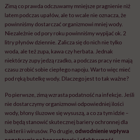
Zimą co prawda odczuwamy mniejsze pragnienie niż
latem podczas upałów, ale to wcale nie oznacza, że
powinniśmy dostarczać organizmowi mniej wody.
Niezależnie od pory roku powinniśmy wypijać ok. 2
litry płynów dziennie. Zalicza się do nich nie tylko
woda, ale też zupa, kawa czy herbata. Jednak
niektórzy zupy jedzą rzadko, a podczas pracy nie mają
czasu zrobić sobie ciepłego napoju. Warto więc mieć
pod ręką butelkę wody. Dlaczego jest to tak ważne?
Po pierwsze, zimą wzrasta podatność na infekcje. Jeśli
nie dostarczymy organizmowi odpowiedniej ilości
wody, błony śluzowe się wysuszą, a co za tym idzie –
nie będą stanowić skutecznej bariery ochronnej dla
bakterii i wirusów. Po drugie,
odwodnienie wpływa
negatywnie na koncentrację i efektywność