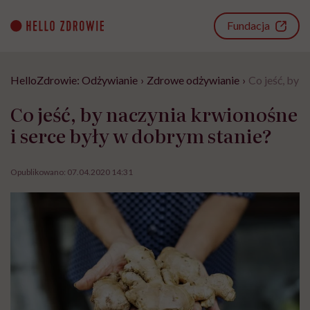
Go
to
Fundacja
content
HelloZdrowie: Odżywianie
›
Zdrowe odżywianie
›
Co jeść, by 
Co jeść, by naczynia krwionośne
i serce były w dobrym stanie?
Opublikowano:
07.04.2020 14:31