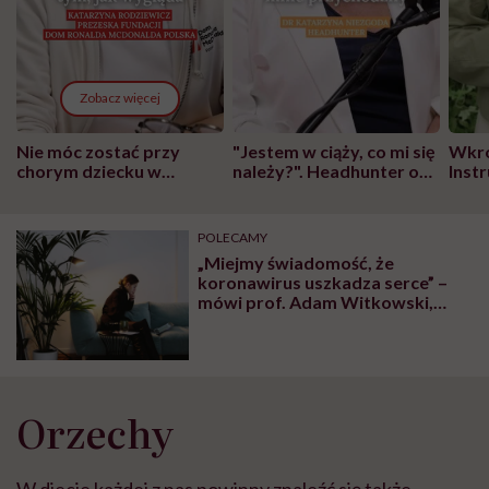
Zobacz więcej
Nie móc zostać przy
"Jestem w ciąży, co mi się
Wkró
chorym dziecku w
należy?". Headhunter o
Inst
szpitalu to tortura.
zmianie pokoleniowej u
atak
"Przeszkadzać w tym
kobiet w ciąży na rynku
wars
może chyba tylko
pracy
eksp
POLECAMY
głupota i brak
„Miejmy świadomość, że
wyobraźni"
koronawirus uszkadza serce” –
mówi prof. Adam Witkowski,
kardiolog. Kto jest najbardziej
narażony?
Orzechy
W diecie każdej z nas powinny znaleźć się także