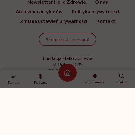
Newsletter Hello Zdrowie
O nas
Archiwum artykułów
Polityka prywatności
Zmiana ustawień prywatności
Kontakt
Skontaktuj się z nami
Fundacja Hello Zdrowie
ul. Poleczki 35
02-822 Warszawa
Strona główna
NIP 9512613236
Multimedia
Szukaj
Tematy
Podcast
Kontakt z redakcją
redakcja@hellozdrowie.pl
Dołącz do naszej społeczności