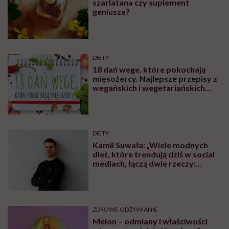
szarlatana czy suplement
geniusza?
DIETY
18 dań wege, które pokochają
mięsożercy. Najlepsze przepisy z
wegańskich i wegetariańskich
blogów
DIETY
Kamil Suwała: „Wiele modnych
diet, które trendują dziś w social
mediach, łączą dwie rzeczy:
eliminacje i udziwnienia”
ZDROWE ODŻYWIANIE
Melon – odmiany i właściwości