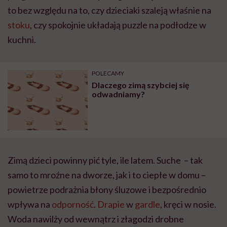
to bez względu na to, czy dzieciaki szaleją właśnie na
stoku
, czy spokojnie układają puzzle na podłodze w
kuchni.
POLECAMY
Dlaczego zimą szybciej się
odwadniamy?
Zimą dzieci powinny pić tyle, ile latem. Suche – tak
samo to mroźne na dworze, jak i to ciepłe w domu –
powietrze podrażnia błony śluzowe i bezpośrednio
wpływa na
odporność
.
Drapie
w
gardle
, kręci w nosie.
Woda nawilży od wewnątrz i złagodzi drobne