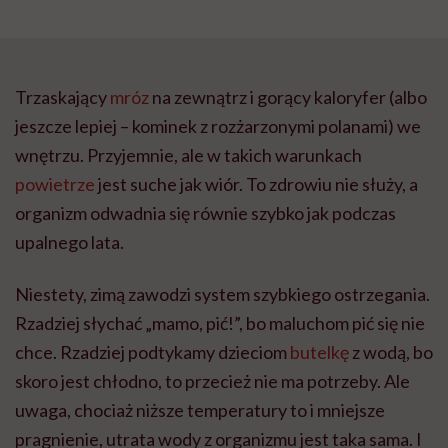
Trzaskający
mróz
na zewnątrz i gorący kaloryfer (albo
jeszcze lepiej – kominek z rozżarzonymi polanami) we
wnętrzu. Przyjemnie, ale w takich warunkach
powietrze
jest suche jak wiór. To zdrowiu nie służy, a
organizm odwadnia się równie szybko jak podczas
upalnego lata.
Niestety, zimą zawodzi system szybkiego ostrzegania.
Rzadziej słychać „mamo, pić!”, bo maluchom pić się nie
chce. Rzadziej podtykamy dzieciom
butelkę
z wodą, bo
skoro jest chłodno, to przecież nie ma potrzeby. Ale
uwaga, chociaż niższe temperatury to i mniejsze
pragnienie, utrata wody z organizmu jest taka sama. I