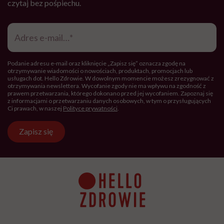
czytaj bez pośpiechu.
Adres
e-
mail
*
Podanie adresu e-mail oraz kliknięcie „Zapisz się” oznacza zgodę na
otrzymywanie wiadomości o nowościach, produktach, promocjach lub
usługach dot. Hello Zdrowie. W dowolnym momencie możesz zrezygnować z
otrzymywania newslettera. Wycofanie zgody nie ma wpływu na zgodność z
prawem przetwarzania, którego dokonano przed jej wycofaniem. Zapoznaj się
z informacjami o przetwarzaniu danych osobowych, w tym o przysługujących
Ci prawach, w naszej
Polityce prywatności
.
Zapisz się