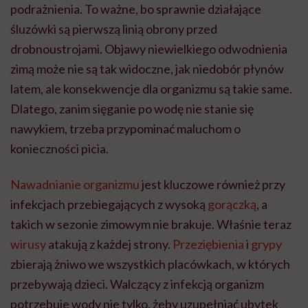
podrażnienia. To ważne, bo sprawnie działające
śluzówki są pierwszą linią obrony przed
drobnoustrojami. Objawy niewielkiego odwodnienia
zimą może nie są tak widoczne, jak niedobór płynów
latem, ale konsekwencje dla organizmu są takie same.
Dlatego, zanim sięganie po wodę nie stanie się
nawykiem, trzeba przypominać maluchom o
konieczności picia.
Nawadnianie organizmu
jest kluczowe również przy
infekcjach przebiegających z wysoką
gorączką
, a
takich w sezonie zimowym nie brakuje. Właśnie teraz
wirusy
atakują z każdej strony.
Przeziębienia
i
grypy
zbierają żniwo we wszystkich placówkach, w których
przebywają dzieci. Walczący z infekcją organizm
potrzebuje wody nie tylko, żeby uzupełniać ubytek