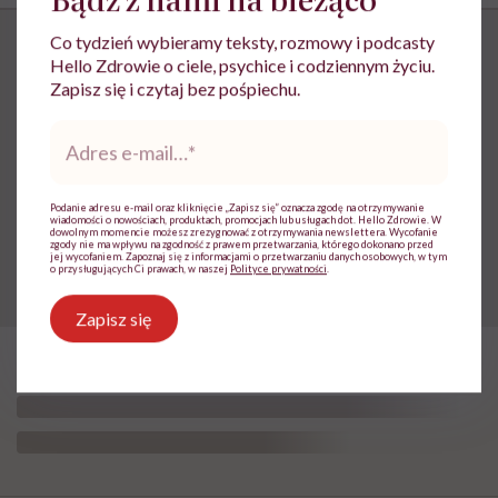
Co tydzień wybieramy teksty, rozmowy i podcasty
Hello Zdrowie o ciele, psychice i codziennym życiu.
Zapisz się i czytaj bez pośpiechu.
„Opieka skoncentrowana na
Adres
rodzinie to jest coś, bez czego
e-
mail
*
współczesna medycyna sobie nie
poradzi”
Podanie adresu e-mail oraz kliknięcie „Zapisz się” oznacza zgodę na otrzymywanie
wiadomości o nowościach, produktach, promocjach lub usługach dot. Hello Zdrowie. W
dowolnym momencie możesz zrezygnować z otrzymywania newslettera. Wycofanie
zgody nie ma wpływu na zgodność z prawem przetwarzania, którego dokonano przed
jej wycofaniem. Zapoznaj się z informacjami o przetwarzaniu danych osobowych, w tym
o przysługujących Ci prawach, w naszej
Polityce prywatności
.
Zapisz się