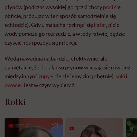
płynów (podczas wysokiej gorączki chory
poci
się
obficie, próbując w ten sposób samodzielnie się
schłodzić). Gdy u malucha rozkręci się
katar
, picie
wody pomoże go rozrzedzić, a wtedy łatwiej będzie
czyścić nos i pozbyć się infekcji.
Woda nawadnia najbardziej efektywnie, ale
pamiętajcie, że do bilansu płynów wliczają się również
między innymi
zupy
– ciepłe jemy zimą chętniej,
soki
i
owoce
. Jest w czym wybierać.
Rolki