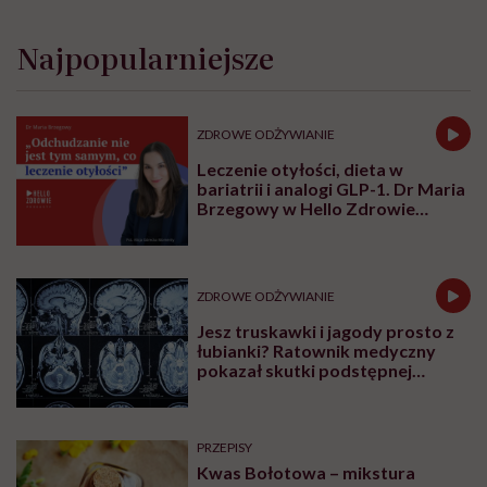
Najpopularniejsze
ZDROWE ODŻYWIANIE
Leczenie otyłości, dieta w
bariatrii i analogi GLP-1. Dr Maria
Brzegowy w Hello Zdrowie
Podcasty
ZDROWE ODŻYWIANIE
Jesz truskawki i jagody prosto z
łubianki? Ratownik medyczny
pokazał skutki podstępnej
choroby niemytych owoców
PRZEPISY
Kwas Bołotowa – mikstura