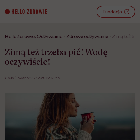
Go
to
Fundacja
content
HelloZdrowie: Odżywianie
›
Zdrowe odżywianie
›
Zimą też trz
Zimą też trzeba pić! Wodę
oczywiście!
Opublikowano:
28.12.2019 13:55