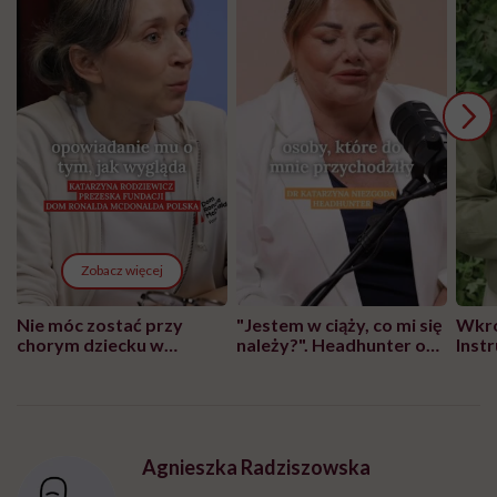
Zobacz więcej
Nie móc zostać przy
"Jestem w ciąży, co mi się
Wkró
chorym dziecku w
należy?". Headhunter o
Inst
szpitalu to tortura.
zmianie pokoleniowej u
atak
"Przeszkadzać w tym
kobiet w ciąży na rynku
wars
może chyba tylko
pracy
eksp
głupota i brak
wyobraźni"
Agnieszka Radziszowska