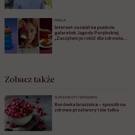
PRACA
Internet oszalał na punkcie
galaretek Jagody Porębskiej.
„Zaczęłam je robić dla zdrowia
psychicznego”
Zobacz także
SUPLEMENTY I WITAMINY
Borówka brusznica – sposób na
zdrowe przetwory i nie tylko