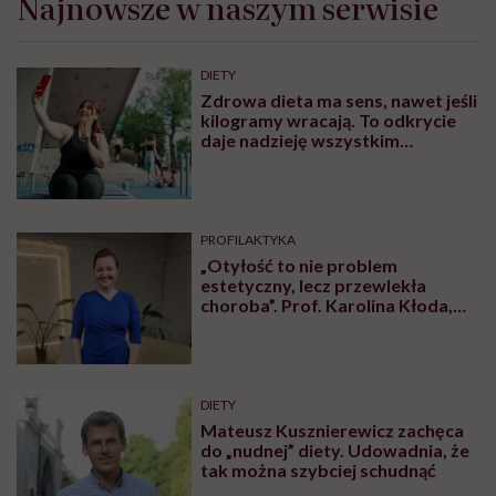
Najnowsze w naszym serwisie
DIETY
Zdrowa dieta ma sens, nawet jeśli
kilogramy wracają. To odkrycie
daje nadzieję wszystkim
walczącym z efektem jo-jo
PROFILAKTYKA
„Otyłość to nie problem
estetyczny, lecz przewlekła
choroba”. Prof. Karolina Kłoda,
która mierzy się z tym
schorzeniem, mówi pacjentom: to
nie wasza wina
DIETY
Mateusz Kusznierewicz zachęca
do „nudnej” diety. Udowadnia, że
tak można szybciej schudnąć