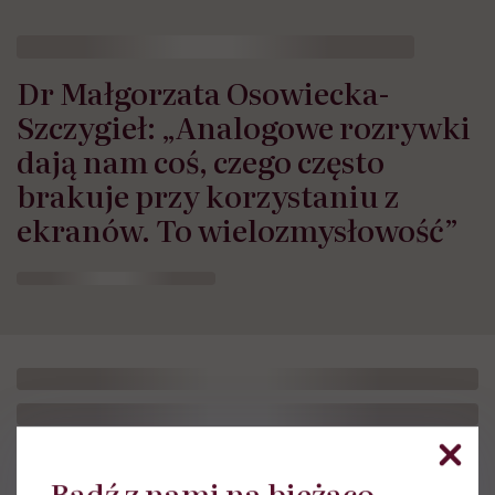
Dr Małgorzata Osowiecka-
Szczygieł: „Analogowe rozrywki
dają nam coś, czego często
brakuje przy korzystaniu z
ekranów. To wielozmysłowość”
Bądź z nami na bieżąco