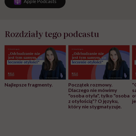
Apple Podcasts
Rozdziały tego podcastu
Najlepsze fragmenty.
Początek rozmowy.
"
Dlaczego nie mówimy
s
"osoba otyła", tylko "osoba
o
z otyłością"? O języku,
j
który nie stygmatyzuje.