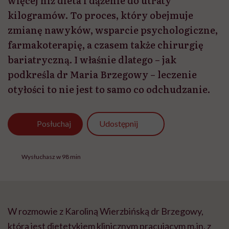
więcej niż dieta i dążenie do utraty
kilogramów. To proces, który obejmuje
zmianę nawyków, wsparcie psychologiczne,
farmakoterapię, a czasem także chirurgię
bariatryczną. I właśnie dlatego – jak
podkreśla dr Maria Brzegowy – leczenie
otyłości to nie jest to samo co odchudzanie.
Udostępnij
Posłuchaj
Wysłuchasz w 98 min
W rozmowie z Karoliną Wierzbińską dr Brzegowy,
która jest dietetykiem klinicznym pracującym m.in. z