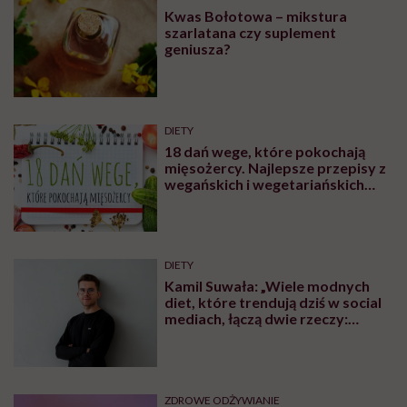
Kwas Bołotowa – mikstura
szarlatana czy suplement
geniusza?
DIETY
18 dań wege, które pokochają
mięsożercy. Najlepsze przepisy z
wegańskich i wegetariańskich
blogów
DIETY
Kamil Suwała: „Wiele modnych
diet, które trendują dziś w social
mediach, łączą dwie rzeczy:
eliminacje i udziwnienia”
ZDROWE ODŻYWIANIE