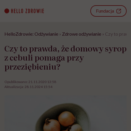
Go
to
Fundacja
content
HelloZdrowie: Odżywianie
›
Zdrowe odżywianie
›
Czy to prawd
Czy to prawda, że domowy syrop
z cebuli pomaga przy
przeziębieniu?
Opublikowano:
21.11.2020 13:58
Aktualizacja:
28.11.2024 15:54