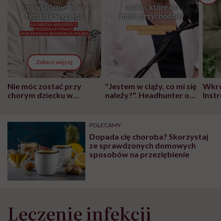
Zobacz więcej
Nie móc zostać przy
"Jestem w ciąży, co mi się
Wkró
chorym dziecku w
należy?". Headhunter o
Inst
szpitalu to tortura.
zmianie pokoleniowej u
atak
"Przeszkadzać w tym
kobiet w ciąży na rynku
wars
może chyba tylko
pracy
eksp
POLECAMY
głupota i brak
Dopada cię choroba? Skorzystaj
wyobraźni"
ze sprawdzonych domowych
sposobów na przeziębienie
Leczenie infekcji