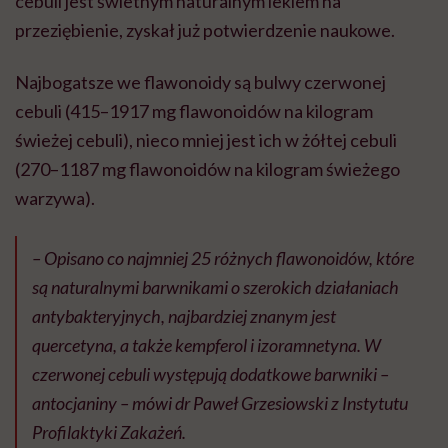
cebuli jest świetnym naturalnym lekiem na
przeziębienie, zyskał już potwierdzenie naukowe.
Najbogatsze we flawonoidy są bulwy czerwonej
cebuli (415–1917 mg flawonoidów na kilogram
świeżej cebuli), nieco mniej jest ich w żółtej cebuli
(270–1187 mg flawonoidów na kilogram świeżego
warzywa).
– Opisano co najmniej 25 różnych flawonoidów, które
są naturalnymi barwnikami o szerokich działaniach
antybakteryjnych, najbardziej znanym jest
quercetyna, a także kempferol i izoramnetyna. W
czerwonej cebuli występują dodatkowe barwniki –
antocjaniny – mówi dr Paweł Grzesiowski z Instytutu
Profilaktyki Zakażeń.