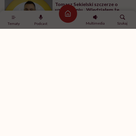
Tomasz Sekielski szczerze o
uzależnieniu. „Wiedziałem że
wyrządzam sobie krzywdę.
Strona główna
Bałem się, że się już nie obudzę”
Multimedia
Szukaj
Tematy
Podcast
Najnowsze w naszym serwisie
DIETY
Zdrowa dieta ma sens, nawet jeśli
kilogramy wracają. To odkrycie
daje nadzieję wszystkim
walczącym z efektem jo-jo
PROFILAKTYKA
„Otyłość to nie problem
estetyczny, lecz przewlekła