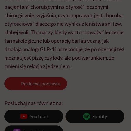
pacjentami chorującymi na otyłość i leczonymi
chirurgicznie, wyjaśnia, czym naprawdę jest choroba
otyłościowa i dlaczego nie wynika z lenistwa ani tzw.
słabej woli. Tłumaczy, kiedy warto rozważyć leczenie
farmakologiczne lub operację bariatryczną, jak
działają analogi GLP-1 i przekonuje, że po operacji też
można zjeść pizzę czy lody, ale pod warunkiem, że
zmieni się relacja z jedzeniem.
Posłuchaj
podcastu
Posłuchaj nas również na:
YouTube
Spotify