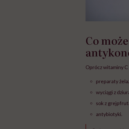
Co może
antykon
Oprócz witaminy C 
preparaty żela
wyciągi z dziu
sok z grejpfrut
antybiotyki.