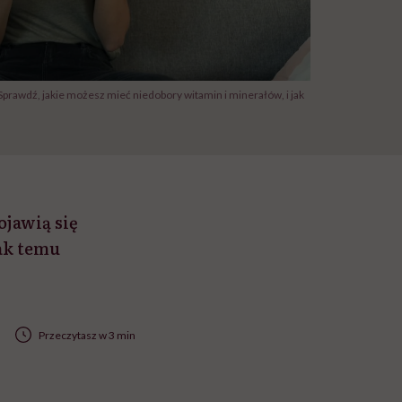
rawdź, jakie możesz mieć niedobory witamin i minerałów, i jak
jawią się
ak temu
Przeczytasz w 3 min