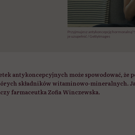
Przyjmujesz antykoncepcję hormonalną? Sp
je uzupełnić / GettyImages
etek antykoncepcyjnych może spowodować, że po
tórych składników witaminowo-mineralnych. J
czy farmaceutka Zofia Winczewska.