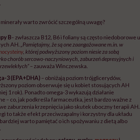
.
i minerały warto zwrócić szczególną uwagę?
upy B
– zwłaszcza B12, B6 i foliany są często niedoborowe 
ących AH.
„Pamiętajmy, że są one zaangażowane m.in. w
ocysteiny
, której podwyższony poziom niesie za sobą
yko chorób sercowo-naczyniowych, zaburzeń depresyjnych i
przewlekłych”
– zauważa Winczewska.
ga-3 (EPA+DHA)
– obniżają poziom trójglicerydów,
ższony poziom obserwuje się u kobiet stosujących AH
niej 1 rok). Ponadto omega-3 wykazują działanie
e – co, jak podkreśla farmaceutka, jest bardzo ważne z
we zaburzenia krzepnięcia jako skutek uboczny terapii AH.
gi to także efekt przeciwzapalny i korzystny dla układu
 bardziej warto pamiętać o ich spożywaniu z dietą albo
.
e powodować niedobory
selenu, cynku,
magnezu
i