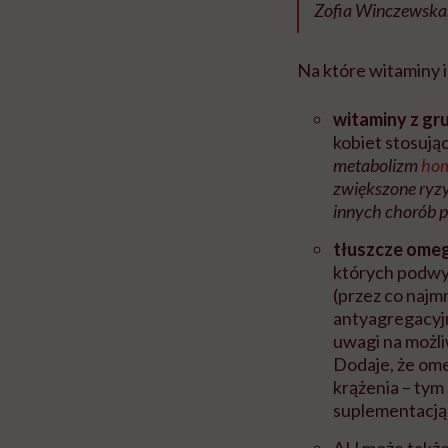
Zofia Winczewska
Na które witaminy 
witaminy z gr
kobiet stosuj
metabolizm
hom
zwiększone ryz
innych chorób 
tłuszcze ome
których podwy
(przez co najm
antyagregacyjn
uwagi na możli
Dodaje, że ome
krążenia – tym
suplementacją
AH może takż