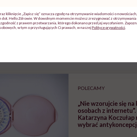
raz kliknięcie „Zapisz się” oznacza zgodę na otrzymywanie wiadomości o nowościach
ch dot. Hello Zdrowie. W dowolnym momencie możesz zrezygnować z otrzymywania 
zgodność z prawem przetwarzania, którego dokonano przed jej wycofaniem. Zapoznaj
j
sobowych, w tym o przysługujących Ci prawach, w naszej
Polityce prywatności
.
zy
"Jestem w ciąży, co mi się
Wkrótce nowa "
szpitalu
należy?". Headhunter o
Instrukcja". Tym 
szkadzać
zmianie pokoleniowej u
atakach paniki. Z
tylko
kobiet w ciąży na rynku
warsztat pacjen
braźni"
pracy
ekspercki
POLECAMY
„Nie wzorujcie się na
osobach z internetu”
Katarzyna Koczułap r
wybrać antykoncepcj