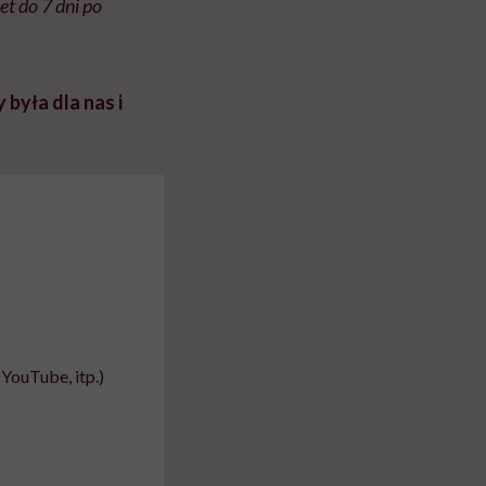
t do 7 dni po
była dla nas i
YouTube, itp.)