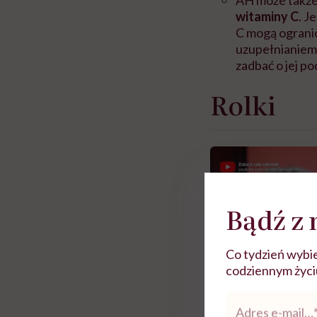
witaminy C
. J
C mogą ograni
uzupełnianiem 
zadbać o jej po
Rolki
Bądź z 
Co tydzień wybie
codziennym życiu.
Adres
e-