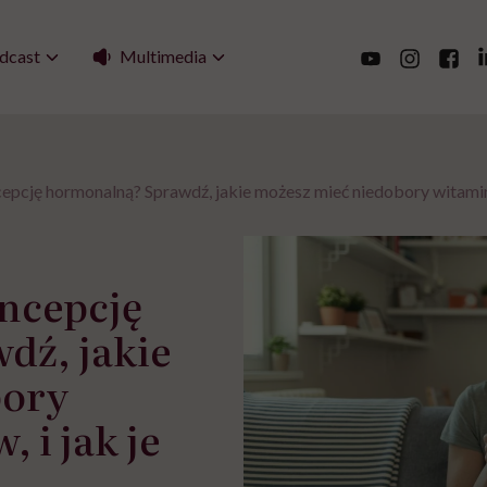
Multimedia
dcast
pcję hormonalną? Sprawdź, jakie możesz mieć niedobory witamin i
ncepcję
dź, jakie
bory
 i jak je