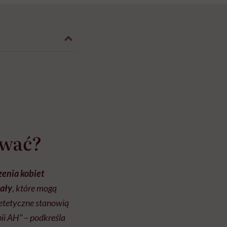
ować?
zenia kobiet
rały
, które mogą
etetyczne stanowią
i AH” – podkreśla