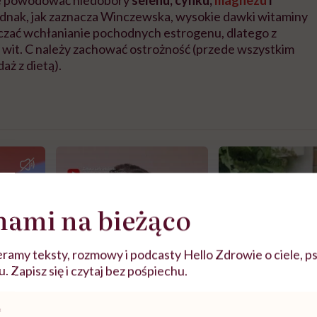
ednak, jak zaznacza Winczewska, wysokie dawki witaminy
czać wchłanianie pochodnych estrogenu, dlatego z
wit. C należy zachować ostrożność (przede wszystkim
daż z dietą).
nami na bieżąco
ramy teksty, rozmowy i podcasty Hello Zdrowie o ciele, ps
 Zapisz się i czytaj bez pośpiechu.