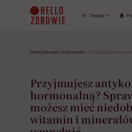
Go
to
content
Tematy
Po
HelloZdrowie: Odżywianie
›
Przyjmujesz antykonce
Przyjmujesz antyko
hormonalną? Spraw
możesz mieć niedo
witamin i minerałów,
uzupełnić