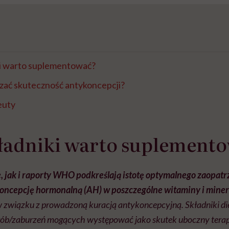
ki warto suplementować?
zać skuteczność antykoncepcji?
euty
kładniki warto suplement
e, jak i raporty WHO podkreślają istotę optymalnego zaopatr
koncepcję hormonalną (AH) w poszczególne witaminy i mine
 związku z prowadzoną kuracją antykoncepcyjną. Składniki di
rób/zaburzeń mogących występować jako skutek uboczny terapi