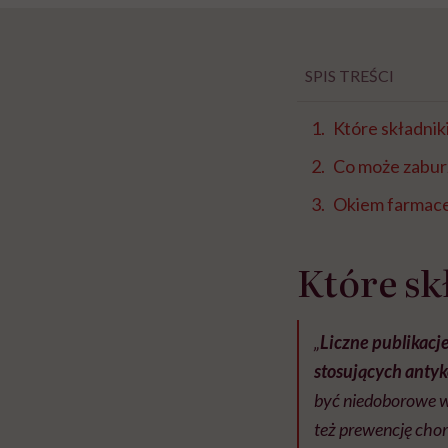
SPIS TREŚCI
Które składni
Co może zabur
Okiem farmac
Które s
„
Liczne publikacj
stosujących anty
być niedoborowe w
też prewencję cho