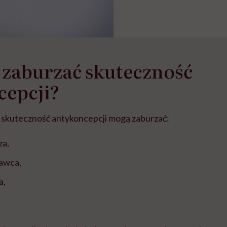
 zaburzać skuteczność
cepcji?
skuteczność antykoncepcji mogą zaburzać:
za,
rawca,
a,