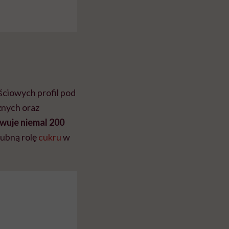
ciowych profil pod
znych oraz
rwuje niemal 200
gubną rolę
cukru
w