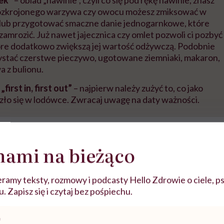
ozkrojonego warzywa czy owocu możesz zmiksować w
u lub przygotować smaczne danie jednogarnkowe, które
zamrozić. Już nawet jajecznica czy omlet pozwoli ci pozbyć
tóre dodatkowo zwiększą jej wartość odżywczą. Podobnie
stać czerstwe pieczywo, ugotowane ziemniaki, makaron,
a z bulionu.
first in, first out”
– najpierw należy zużyć to, co jako
zło się w lodówce. Zwracaj uwagę na daty ważności.
nami na bieżąco
ramy teksty, rozmowy i podcasty Hello Zdrowie o ciele, ps
ia tego materiału z zewnętrznego serwisu (Instagram, Facebook, 
wymagana jest zgoda na pliki cookie.
 Zapisz się i czytaj bez pośpiechu.
Zmień ustawienia