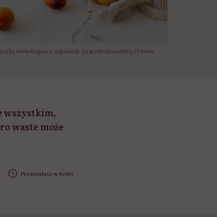
tyczka Anna Reguła o sygnałach, że przeholowaliśmy / Pexels
ze wszystkim,
ero waste może
Przeczytasz w 4 min