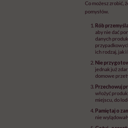
Co możesz zrobić, 
pomysłów.
Rób przemyślan
aby nie dać pon
danych produk
przypadkowych
ich rodzaj, jak i
Nie przygotow
jednak już zda
domowe przet
Przechowuj p
włożyć produk
miejscu, do lo
Pamiętaj o za
nie wylądował
Gotuj „z resz