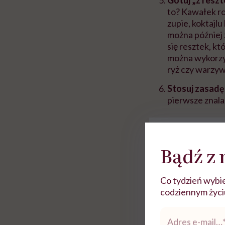
to? Kawałek r
zupie, koktajl
można później 
się resztek, k
można wykorzy
ryż czy warzyw
Stosuj zasadę „
pierwsze znala
Bądź z 
Co tydzień wybie
Do wyświetlen
codziennym życiu.
Adres
e-