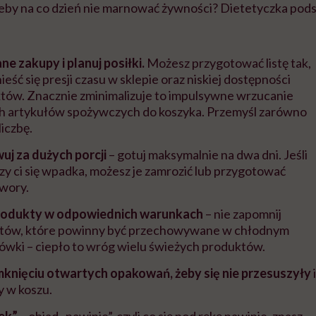
żeby na co dzień nie marnować żywności? Dietetyczka pods
e zakupy i planuj posiłki.
Możesz przygotować listę tak,
ieść się presji czasu w sklepie oraz niskiej dostępności
tów. Znacznie zminimalizuje to impulsywne wrzucanie
 artykułów spożywczych do koszyka. Przemyśl zarówno
 liczbę.
uj za dużych porcji
– gotuj maksymalnie na dwa dni. Jeśli
rzy ci się wpadka, możesz je zamrozić lub przygotować
wory.
rodukty w odpowiednich warunkach
– nie zapomnij
tów, które powinny być przechowywane w chłodnym
dówki – ciepło to wróg wielu świeżych produktów.
mknięciu otwartych opakowań, żeby się nie przesuszyły
i
y w koszu.
tek”
– obiad „nawinie”, czyli co się pod rękę nawinie, znasz