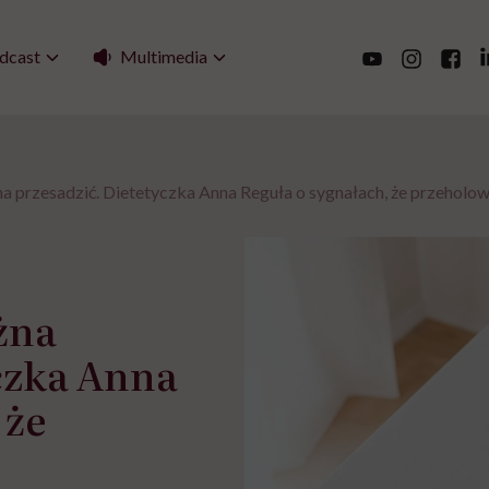
Multimedia
dcast
na przesadzić. Dietetyczka Anna Reguła o sygnałach, że przeholo
żna
czka Anna
 że