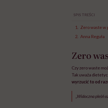
SPIS TREŚCI
Zero waste w g
Anna Reguła
Zero was
Czy zero waste może 
Tak uważa dietetyc
wyrzucić to od razu
„Widoczna pleśń oz