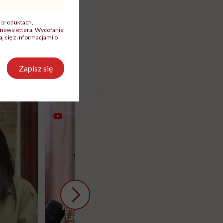
, produktach,
newslettera. Wycofanie
 się z informacjami o
Zapisz się