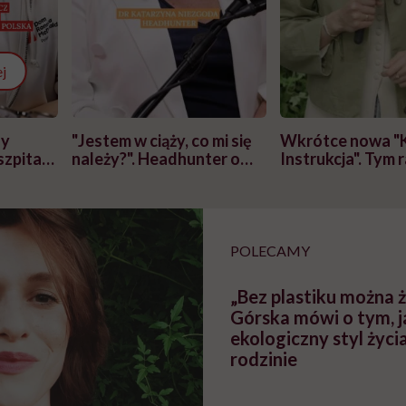
j
zy
"Jestem w ciąży, co mi się
Wkrótce nowa "
szpitalu
należy?". Headhunter o
Instrukcja". Tym 
szkadzać
zmianie pokoleniowej u
atakach paniki. Z
tylko
kobiet w ciąży na rynku
warsztat pacjen
braźni"
pracy
ekspercki
POLECAMY
„Bez plastiku można ż
Górska mówi o tym, j
ekologiczny styl życi
rodzinie