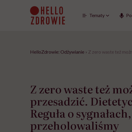
Go
to
content
Tematy
Po
HelloZdrowie: Odżywianie
›
Z zero waste też moż
Z zero waste też mo
przesadzić. Dietety
Reguła o sygnałach,
przeholowaliśmy