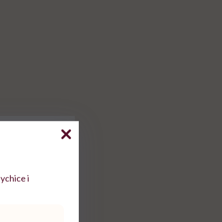
ychice i
YouTube, itp.)