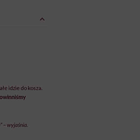
ałe idzie do kosza.
 powinniśmy
” – wyjaśnia.