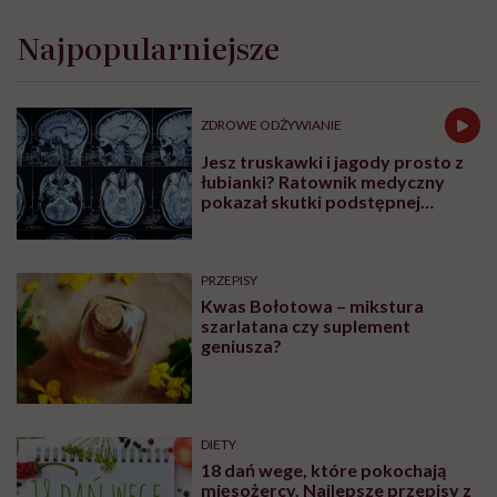
Najpopularniejsze
ZDROWE ODŻYWIANIE
Jesz truskawki i jagody prosto z
łubianki? Ratownik medyczny
pokazał skutki podstępnej
choroby niemytych owoców
PRZEPISY
Kwas Bołotowa – mikstura
szarlatana czy suplement
geniusza?
DIETY
18 dań wege, które pokochają
mięsożercy. Najlepsze przepisy z