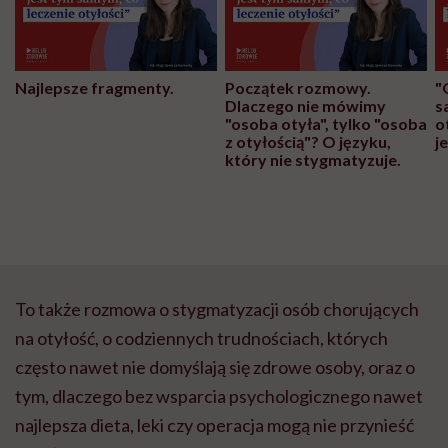
Najlepsze fragmenty.
Początek rozmowy.
"
Dlaczego nie mówimy
s
"osoba otyła", tylko "osoba
o
z otyłością"? O języku,
j
który nie stygmatyzuje.
To także rozmowa o stygmatyzacji osób chorujących
na otyłość, o codziennych trudnościach, których
często nawet nie domyślają się zdrowe osoby, oraz o
tym, dlaczego bez wsparcia psychologicznego nawet
najlepsza dieta, leki czy operacja mogą nie przynieść