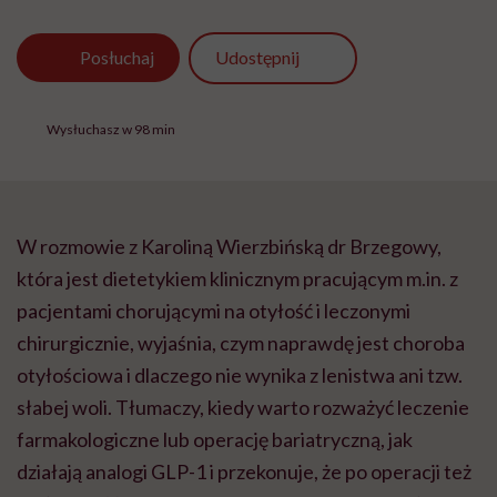
Udostępnij
Posłuchaj
Wysłuchasz w 98 min
W rozmowie z Karoliną Wierzbińską dr Brzegowy,
która jest dietetykiem klinicznym pracującym m.in. z
pacjentami chorującymi na otyłość i leczonymi
chirurgicznie, wyjaśnia, czym naprawdę jest choroba
otyłościowa i dlaczego nie wynika z lenistwa ani tzw.
słabej woli. Tłumaczy, kiedy warto rozważyć leczenie
farmakologiczne lub operację bariatryczną, jak
działają analogi GLP-1 i przekonuje, że po operacji też