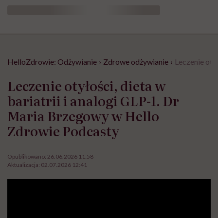
HelloZdrowie: Odżywianie
›
Zdrowe odżywianie
›
Leczenie oty
Leczenie otyłości, dieta w
bariatrii i analogi GLP-1. Dr
Maria Brzegowy w Hello
Zdrowie Podcasty
Opublikowano:
26.06.2026 11:58
Aktualizacja:
02.07.2026 12:41