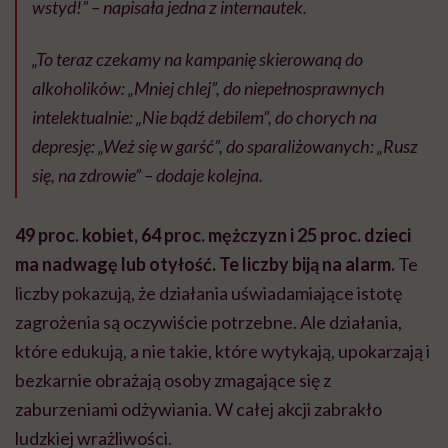
wstyd!” – napisała jedna z internautek.
„To teraz czekamy na kampanię skierowaną do
alkoholików: „Mniej chlej”, do niepełnosprawnych
intelektualnie: „Nie bądź debilem”, do chorych na
depresję: „Weź się w garść”, do sparaliżowanych: „Rusz
się, na zdrowie” – dodaje kolejna.
49 proc. kobiet, 64 proc. mężczyzn i 25 proc. dzieci
ma nadwagę lub otyłość. Te liczby biją na alarm.
Te
liczby pokazują, że działania uświadamiające istotę
zagrożenia są oczywiście potrzebne. Ale działania,
które edukują, a nie takie, które wytykają, upokarzają i
bezkarnie obrażają osoby zmagające się z
zaburzeniami odżywiania. W całej akcji zabrakło
ludzkiej wrażliwości.