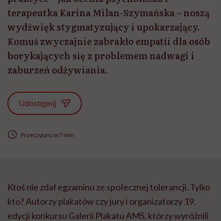
terapeutka Karina Milan-Szymańska – noszą
wydźwięk stygmatyzujący i upokarzający.
Komuś zwyczajnie zabrakło empatii dla osób
borykających się z problemem nadwagi i
zaburzeń odżywiania.
Udostępnij
Przeczytasz w 7 min
Ktoś nie zdał egzaminu ze społecznej tolerancji. Tylko
kto? Autorzy plakatów czy jury i organizatorzy 19.
edycji konkursu Galerii Plakatu AMS, którzy wyróżnili