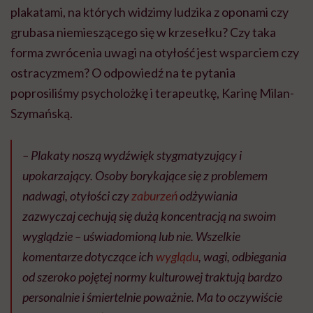
plakatami, na których widzimy ludzika z oponami czy
grubasa niemieszącego się w krzesełku? Czy taka
forma zwrócenia uwagi na otyłość jest wsparciem czy
ostracyzmem? O odpowiedź na te pytania
poprosiliśmy psycholożkę i terapeutkę, Karinę Milan-
Szymańską.
– Plakaty noszą wydźwięk stygmatyzujący i
upokarzający. Osoby borykające się z problemem
nadwagi, otyłości czy
zaburzeń
odżywiania
zazwyczaj cechują się dużą koncentracją na swoim
wyglądzie – uświadomioną lub nie. Wszelkie
komentarze dotyczące ich
wyglądu
, wagi, odbiegania
od szeroko pojętej normy kulturowej traktują bardzo
personalnie i śmiertelnie poważnie. Ma to oczywiście