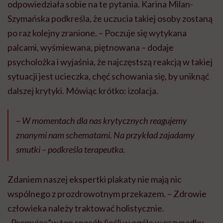
odpowiedziała sobie na te pytania. Karina Milan-
Szymańska podkreśla, że uczucia takiej osoby zostaną
po raz kolejny zranione. – Poczuje się wytykana
palcami, wyśmiewana, piętnowana – dodaje
psycholożka i wyjaśnia, że najczęstszą reakcją w takiej
sytuacji jest ucieczka, chęć schowania się, by uniknąć
dalszej krytyki. Mówiąc krótko: izolacja.
– W momentach dla nas krytycznych reagujemy
znanymi nam schematami. Na przykład zajadamy
smutki – podkreśla terapeutka.
Zdaniem naszej ekspertki plakaty nie mają nic
wspólnego z prozdrowotnym przekazem. – Zdrowie
człowieka należy traktować holistycznie.
„Promując”w ten sposób (jeśli w ogóle w przypadku