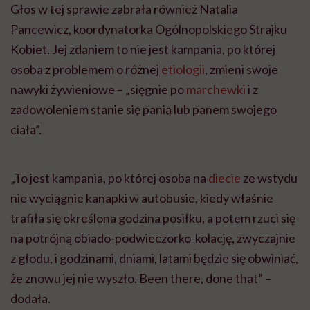
Głos w tej sprawie zabrała również Natalia
Pancewicz, koordynatorka Ogólnopolskiego Strajku
Kobiet. Jej zdaniem to nie jest kampania, po której
osoba z problemem o różnej
etiologii
, zmieni swoje
nawyki żywieniowe – „sięgnie po
marchewki
i z
zadowoleniem stanie się panią lub panem swojego
ciała”.
„To jest kampania, po której osoba na
diecie
ze wstydu
nie wyciągnie kanapki w autobusie, kiedy właśnie
trafiła się określona godzina posiłku, a potem rzuci się
na potrójną obiado-podwieczorko-kolację, zwyczajnie
z głodu, i godzinami, dniami, latami będzie się obwiniać,
że znowu jej nie wyszło. Been there, done that” –
dodała.