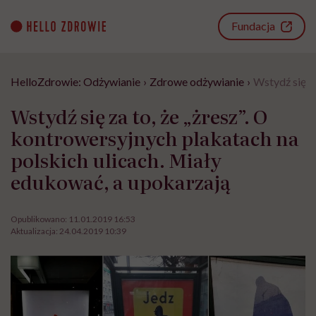
Go
to
Fundacja
content
HelloZdrowie: Odżywianie
›
Zdrowe odżywianie
›
Wstydź się z
Wstydź się za to, że „żresz”. O
kontrowersyjnych plakatach na
polskich ulicach. Miały
edukować, a upokarzają
Opublikowano:
11.01.2019 16:53
Aktualizacja:
24.04.2019 10:39