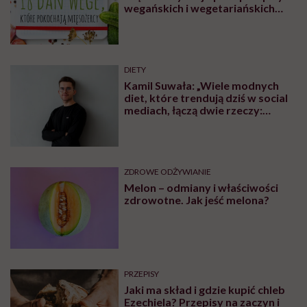
wegańskich i wegetariańskich
blogów
DIETY
Kamil Suwała: „Wiele modnych
diet, które trendują dziś w social
mediach, łączą dwie rzeczy:
eliminacje i udziwnienia”
ZDROWE ODŻYWIANIE
Melon – odmiany i właściwości
zdrowotne. Jak jeść melona?
PRZEPISY
Jaki ma skład i gdzie kupić chleb
Ezechiela? Przepisy na zaczyn i