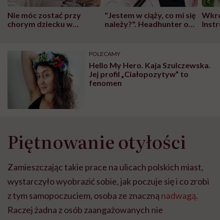
Nie móc zostać przy
"Jestem w ciąży, co mi się
Wkró
chorym dziecku w
należy?". Headhunter o
Inst
szpitalu to tortura.
zmianie pokoleniowej u
atak
"Przeszkadzać w tym
kobiet w ciąży na rynku
wars
może chyba tylko
pracy
eksp
POLECAMY
głupota i brak
Hello My Hero. Kaja Szulczewska.
wyobraźni"
Jej profil „Ciałopozytyw” to
fenomen
Piętnowanie otyłości
Zamieszczając takie prace na ulicach polskich miast,
wystarczyło wyobrazić sobie, jak poczuje się i co zrobi
z tym samopoczuciem, osoba ze znaczną
nadwagą
.
Raczej żadna z osób zaangażowanych nie