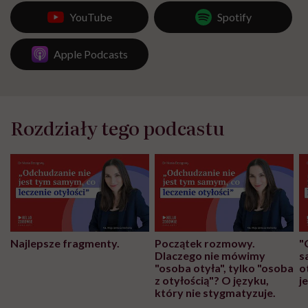
YouTube
Spotify
Apple Podcasts
Rozdziały tego podcastu
Najlepsze fragmenty.
Początek rozmowy.
"
Dlaczego nie mówimy
s
"osoba otyła", tylko "osoba
o
z otyłością"? O języku,
j
który nie stygmatyzuje.