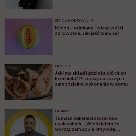
ZDROWE ODŻYWIANIE
Melon – odmiany i właściwości
zdrowotne. Jak jeść melona?
PRZEPISY
Jaki ma skład i gdzie kupić chleb
Ezechiela? Przepisy na zaczyn i
samodzielne wykonanie w domu
OBJAWY
Tomasz Sekielski szczerze o
uzależnieniu. „Wiedziałem że
wyrządzam sobie krzywdę.
Bałem się, że się już nie obudzę”