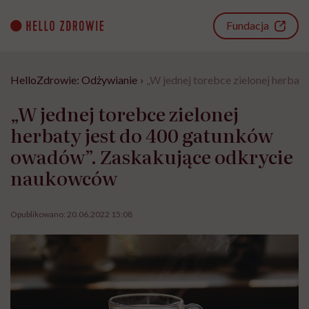
Go
to
Fundacja
content
HelloZdrowie: Odżywianie
›
„W jednej torebce zielonej herba
„W jednej torebce zielonej
herbaty jest do 400 gatunków
owadów”. Zaskakujące odkrycie
naukowców
Opublikowano:
20.06.2022 15:08