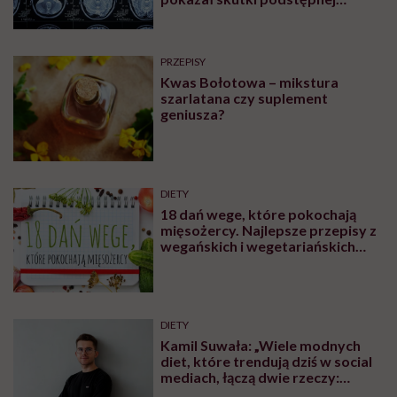
choroby niemytych owoców
PRZEPISY
Kwas Bołotowa – mikstura
szarlatana czy suplement
geniusza?
DIETY
18 dań wege, które pokochają
mięsożercy. Najlepsze przepisy z
wegańskich i wegetariańskich
blogów
DIETY
Kamil Suwała: „Wiele modnych
diet, które trendują dziś w social
mediach, łączą dwie rzeczy:
eliminacje i udziwnienia”