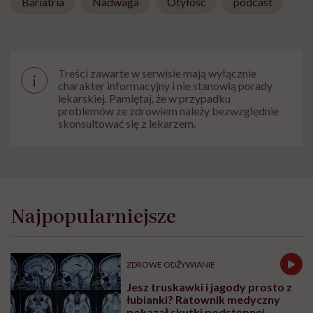
Bariatria
Nadwaga
Otyłość
podcast
Treści zawarte w serwisie mają wyłącznie
i
charakter informacyjny i nie stanowią porady
lekarskiej. Pamiętaj, że w przypadku
problemów ze zdrowiem należy bezwzględnie
skonsultować się z lekarzem.
Najpopularniejsze
ZDROWE ODŻYWIANIE
Jesz truskawki i jagody prosto z
łubianki? Ratownik medyczny
pokazał skutki podstępnej