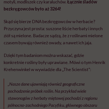
motyli, modliszek czy karaluchów.
Łącznie śladów
bezkręgowców było aż 3264!
Skąd się bierze DNA bezkręgowców w herbacie?
Przyczyna jest prosta: suszone liście herbaty i innych
ziół są mielone. Badacze sądzą, że z roślinami mielone
czasem bywają również owady, a nawet ich jaja.
Dzięki tym badaniom można wskazać, gdzie
konkretnie rośliny były uprawiane. Mówi o tym Henrik
Krehenwinkel w wywiadzie dla „The Scientist”:
„Nasze dane ujawniają również geograficzne
pochodzenie próbek roślin. Na przykład wiele
stawonogów z herbaty miętowej pochodzi z regionu
północno-zachodniego Pacyfiku, głównego obszaru