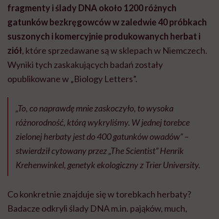
fragmenty i ślady DNA około 1200 różnych
gatunków bezkręgowców w zaledwie 40 próbkach
suszonych i komercyjnie produkowanych herbat i
ziół
, które sprzedawane są w sklepach w Niemczech.
Wyniki tych zaskakujących badań zostały
opublikowane w „Biology Letters”.
„To, co naprawdę mnie zaskoczyło, to wysoka
różnorodność, którą wykryliśmy. W jednej torebce
zielonej herbaty jest do 400 gatunków owadów” –
stwierdził cytowany przez „The Scientist” Henrik
Krehenwinkel, genetyk ekologiczny z Trier University.
Co konkretnie znajduje się w torebkach herbaty?
Badacze odkryli ślady DNA m.in. pająków, much,