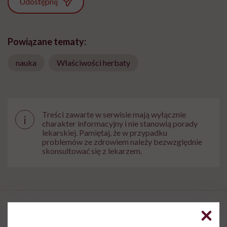
Udostępnij
Powiązane tematy:
nauka
Właściwości herbaty
Treści zawarte w serwisie mają wyłącznie
i
charakter informacyjny i nie stanowią porady
lekarskiej. Pamiętaj, że w przypadku
problemów ze zdrowiem należy bezwzględnie
skonsultować się z lekarzem.