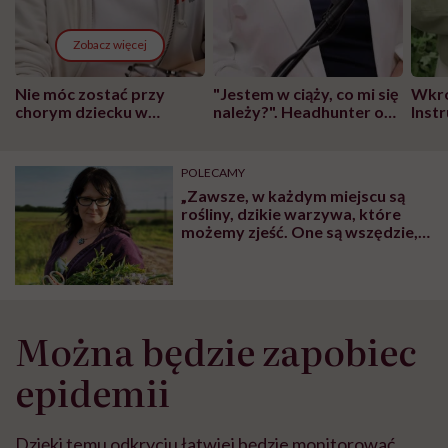
Zobacz więcej
Nie móc zostać przy
"Jestem w ciąży, co mi się
Wkró
chorym dziecku w
należy?". Headhunter o
Inst
szpitalu to tortura.
zmianie pokoleniowej u
atak
"Przeszkadzać w tym
kobiet w ciąży na rynku
wars
może chyba tylko
pracy
eksp
POLECAMY
głupota i brak
„Zawsze, w każdym miejscu są
wyobraźni"
rośliny, dzikie warzywa, które
możemy zjeść. One są wszędzie,
tylko my ich nie widzimy” – mówi
Justyna Pargieła, ziołoznawca
Można będzie zapobiec
epidemii
Dzięki temu odkryciu łatwiej będzie monitorować