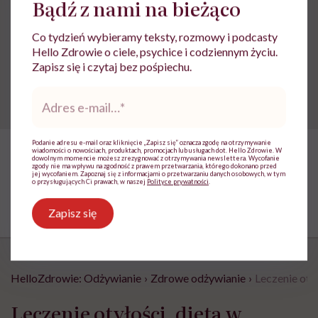
Bądź z nami na bieżąco
Penicylina. Jak bałagan w
laboratorium uratował miliony
Co tydzień wybieramy teksty, rozmowy i podcasty
Hello Zdrowie o ciele, psychice i codziennym życiu.
ludzi
Zapisz się i czytaj bez pośpiechu.
Adres
e-
mail
*
Podanie adresu e-mail oraz kliknięcie „Zapisz się” oznacza zgodę na otrzymywanie
wiadomości o nowościach, produktach, promocjach lub usługach dot. Hello Zdrowie. W
dowolnym momencie możesz zrezygnować z otrzymywania newslettera. Wycofanie
zgody nie ma wpływu na zgodność z prawem przetwarzania, którego dokonano przed
jej wycofaniem. Zapoznaj się z informacjami o przetwarzaniu danych osobowych, w tym
o przysługujących Ci prawach, w naszej
Polityce prywatności
.
Zapisz się
HelloZdrowie: Odżywianie
›
Zdrowe odżywianie
›
Leczenie oty
Leczenie otyłości, dieta w