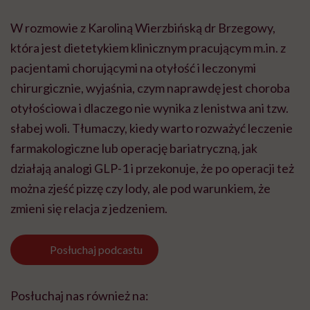
W rozmowie z Karoliną Wierzbińską dr Brzegowy,
która jest dietetykiem klinicznym pracującym m.in. z
pacjentami chorującymi na otyłość i leczonymi
chirurgicznie, wyjaśnia, czym naprawdę jest choroba
otyłościowa i dlaczego nie wynika z lenistwa ani tzw.
słabej woli. Tłumaczy, kiedy warto rozważyć leczenie
farmakologiczne lub operację bariatryczną, jak
działają analogi GLP-1 i przekonuje, że po operacji też
można zjeść pizzę czy lody, ale pod warunkiem, że
zmieni się relacja z jedzeniem.
Posłuchaj
podcastu
Posłuchaj nas również na: