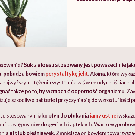
tosowanie?
Sok z aloesu stosowany jest powszechnie jak
a, pobudza bowiem
perystaltykę jelit
.
Aloina, która wyka
w najwyższym stężeniu występuje zaś w młodych liściach al
gnąć także po to,
by wzmocnić odporność organizmu
. Za
zuje szkodliwe bakterie i przyczynia się do wzrostu ilości p
oesu stosowanym
jako płyn do płukania
jamy ustnej
wskazu
ami dostępnymi w drogeriach i aptekach. Warto wypróbow
enia
aft lub pleśniawek
. Zmniejsza on bowiem towarzyszący