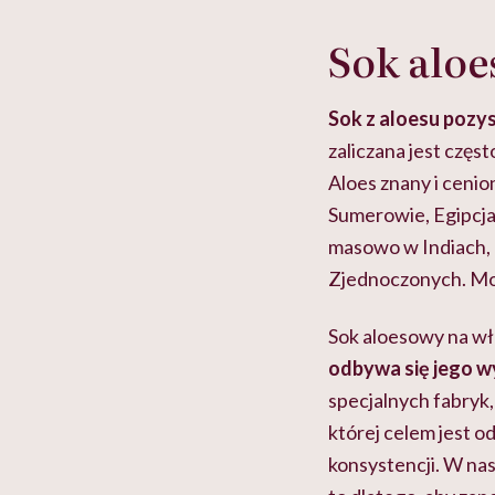
Sok alo
Sok z aloesu pozysk
zaliczana jest częst
Aloes znany i ceni
Sumerowie, Egipcjan
masowo w Indiach, P
Zjednoczonych. Mo
Sok aloesowy na w
odbywa się jego 
specjalnych fabryk,
której celem jest 
konsystencji. W na