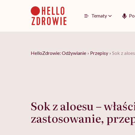
Go
to
content
Tematy
Po
HelloZdrowie: Odżywianie
›
Przepisy
›
Sok z aloe
Sok z aloesu – właśc
zastosowanie, przep