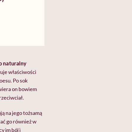
o naturalny
zuje właściwości
oesu. Po sok
wiera on bowiem
rzeciwciał.
ją na jego tożsamą
ać go również w
 im ból i