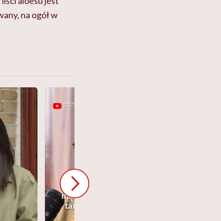
iści aloesu jest
wany, na ogół w