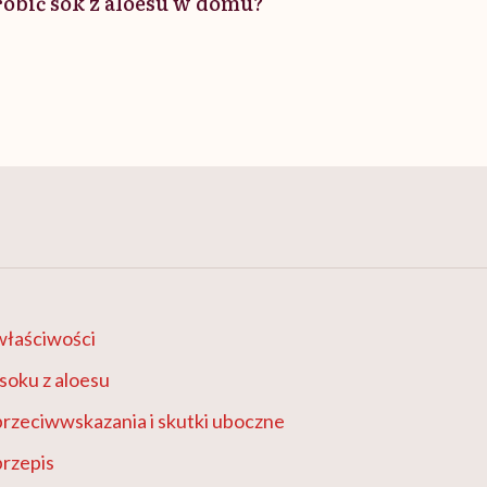
robić sok z aloesu w domu?
 właściwości
soku z aloesu
 przeciwwskazania i skutki uboczne
przepis