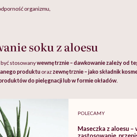
odporność organizmu,
anie soku z aloesu
 być stosowany
wewnętrznie – dawkowanie zależy od teg
wanego produktu
oraz
zewnętrznie – jako składnik kos
 produktów do pielęgnacji lub w formie okładów
.
POLECAMY
Maseczka z aloesu – 
zastosowanie, przepi