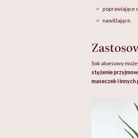
poprawiające 
nawilżające.
Zastosow
Sok aloesowy może
stężenie przyjmo
maseczek i innych