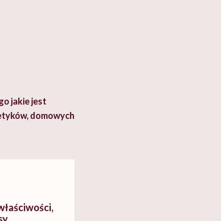
o jakie jest
metyków, domowych
właściwości,
sy