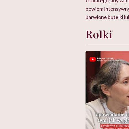
to dlatego, aby zap
bowiem intensywny i
barwione butelki l
Rolki