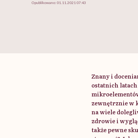
Opublikowano:
01.11.2021 07:43
Znany i docenia
ostatnich latach
mikroelementów
zewnętrznie w k
na wiele dolegl
zdrowie i wyglą
także pewne skut