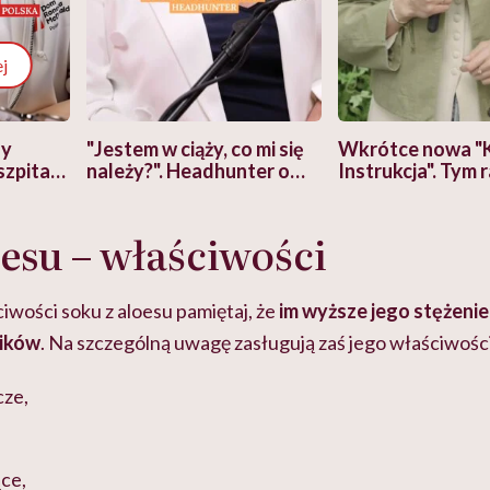
j
zy
"Jestem w ciąży, co mi się
Wkrótce nowa "
szpitalu
należy?". Headhunter o
Instrukcja". Tym 
szkadzać
zmianie pokoleniowej u
atakach paniki. Z
tylko
kobiet w ciąży na rynku
warsztat pacjen
braźni"
oesu – właściwości
pracy
ekspercki
iwości soku z aloesu pamiętaj, że
im wyższe jego stężenie
ików
. Na szczególną uwagę zasługują zaś jego właściwośc
cze,
ce,