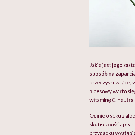
Jakie jest jego zas
sposób na zaparci
przeczyszczające, 
aloesowy warto się
witaminę C, neutrali
Opinie o soku z al
skuteczność z płyn
przypadku wystąpi