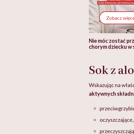
Zobacz więce
 i miał
Najlepsza dieta wydaje się
Nie móc zostać pr
 lekko
banalna, a może
chorym dziecku w 
ie”
zapobiegać nowotworom
to tortura. "Prze
w tym może chyba 
głupota i brak wyo
Sok z al
Wskazując na właśc
aktywnych składn
przeciwgrzybi
oczyszczające,
przeczyszczają