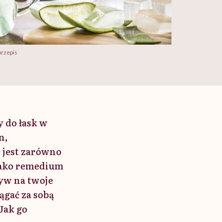
przepis
 do łask w
n,
jest zarówno
 jako remedium
yw na twoje
ągać za sobą
Jak go