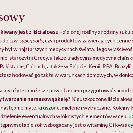
esowy
iwany jest z liści aloesu
– zielonej rośliny z rodziny suku
o do tzw.
superfoods
, czyli produktów zawierających cenne 
ony był w najstarszych medycynach świata. Jego właściwoś
ie, starożytni Grecy, a także tradycyjna medycyna chińsk
akistanie, Chinach, a także w Egipcie, Kenii, RPA, Brazyli
żesz hodować go także w warunkach domowych, w donic
łasny użytek możesz z powodzeniem przygotować samodzi
wytwarzanie na masową skalę?
Nieuszkodzone liście aloe
 następnie myte, kruszone, mielone i wytłaczane. Kolejny kr
oddzielenie ewentualnych włóknistych elementów w celu uz
stępnym etapie sok wzbogacany jest o witaminę C i kwas 