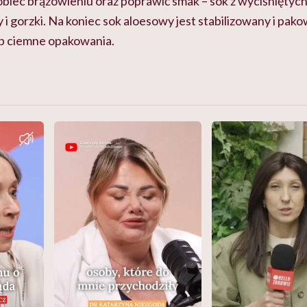
obiec brązowieniu oraz poprawić smak – sok z wyciśniętych l
 gorzki. Na koniec sok aloesowy jest stabilizowany i pako
ub ciemne opakowania.