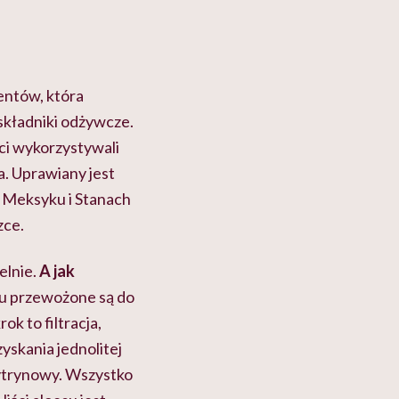
lentów, która
składniki odżywcze.
ci wykorzystywali
a. Uprawiany jest
i, Meksyku i Stanach
zce.
elnie.
A jak
su przewożone są do
ok to filtracja,
yskania jednolitej
cytrynowy. Wszystko