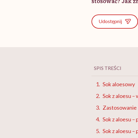
stosować? Jak z
Udostępnij
SPIS TREŚCI
Sok aloesowy
Sok z aloesu –
Zastosowanie 
Sok z aloesu –
Sok z aloesu – 