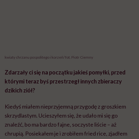
Kiedyś miałem nieprzyjemną przygodę z groszkiem
skrzydlastym. Ucieszyłem się, że udało mi się go
znaleźć, bo ma bardzo fajne, soczyste liście – aż
chrupią. Posiekałem je i zrobiłem fried rice, zjadłem
wszystko i wrzuciłem na forum zdjęcie tego groszka.
Wtedy ktoś zapytał: „Ale chyba tego nie jadłeś?”.
Okazuje się, że jest jedna odmiana groszka, która jest
toksyczna
– dziki groszek pachnący. I to właśnie jego
zabrałem zamiast groszka skrzydlastego. Kiedy się o
tym dowiedziałem, to aż mi się zrobiło gorąco! Na
szczęście wszystko się dobrze skończyło.
Ale jest kilka pułapek, na które trzeba uważać.
Szczególnie jeśli ktoś zaczyna swoją przygodę z
dzikimi ziołami. Na swoim blogu piszesz, że czasami
to, czy jakieś rośliny są trujące czy nie, zależy od