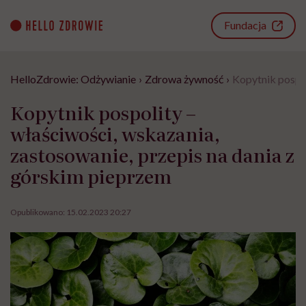
Go
to
Fundacja
content
HelloZdrowie: Odżywianie
›
Zdrowa żywność
›
Kopytnik pospol
Kopytnik pospolity –
właściwości, wskazania,
zastosowanie, przepis na dania z
górskim pieprzem
Opublikowano:
15.02.2023 20:27