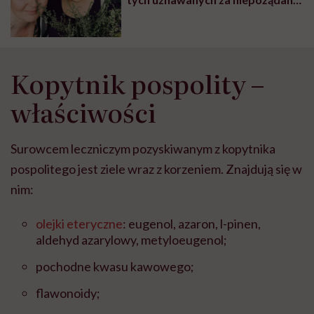
na trawnikach czy w ogrodach”
Kopytnik pospolity –
właściwości
Surowcem leczniczym pozyskiwanym z kopytnika
pospolitego jest ziele wraz z korzeniem. Znajdują się w
nim:
olejki eteryczne
: eugenol, azaron, l-pinen,
aldehyd azarylowy, metyloeugenol;
pochodne kwasu kawowego;
flawonoidy;