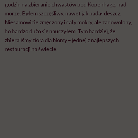
kwiaty chrzanu pospolitego i korzeń/ fot. Piotr Ciemny
Zdarzały ci się na początku jakieś pomyłki, przed
którymi teraz byś przestrzegł innych zbieraczy
dzikich ziół?