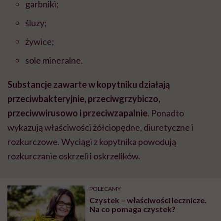
garbniki;
śluzy;
żywice;
sole mineralne.
Substancje zawarte w kopytniku działają
przeciwbakteryjnie, przeciwgrzybiczo,
przeciwwirusowo i przeciwzapalnie
. Ponadto
wykazują właściwości żółciopędne, diuretyczne i
rozkurczowe. Wyciągi z kopytnika powodują
rozkurczanie oskrzeli i oskrzelików.
POLECAMY
Czystek – właściwości lecznicze.
Na co pomaga czystek?