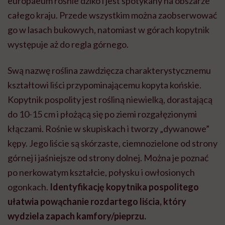
europaeum rośnie dziko i jest spotykany na obszarze
całego kraju. Przede wszystkim można zaobserwować
go w lasach bukowych, natomiast w górach kopytnik
występuje aż do regla górnego.
Swą nazwę roślina zawdzięcza charakterystycznemu
kształtowi liści przypominającemu kopyta końskie.
Kopytnik pospolity jest rośliną niewielką, dorastającą
do 10-15 cm i płożącą się po ziemi rozgałęzionymi
kłączami. Rośnie w skupiskach i tworzy „dywanowe”
kępy. Jego liście są skórzaste, ciemnozielone od strony
górnej i jaśniejsze od strony dolnej. Można je poznać
po nerkowatym kształcie, połysku i owłosionych
ogonkach.
Identyfikację kopytnika pospolitego
ułatwia powąchanie rozdartego liścia, który
wydziela zapach kamfory/pieprzu.