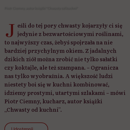
Piotr Ciemny, kucharz, autor książki
„Chwasty od kuchni”.
Udostępnij
Przeczytasz w 7 min
Z Piotrem Ciemnym spotykam się w restauracji w
Hotelu The Raffles, gdzie pracował jako kucharz. Po
drodze, w Ogrodzie Saskim, zbieram kilka chwastów,
żeby sprawdzić, czy w mieście też można znaleźć coś,
co wyląduje na naszym talerzu. Dwa na trzy znaleziska
trafione: mniszek pospolity i stokrotka. Choć muszę