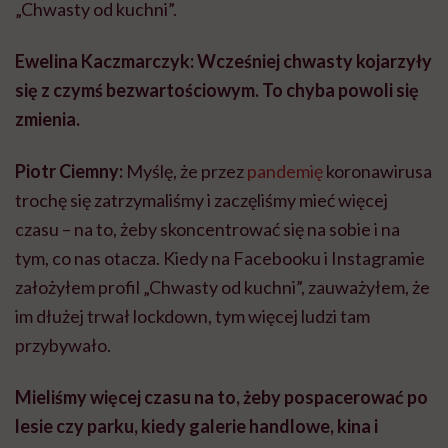
przybywało.
Mieliśmy więcej czasu na to, żeby pospacerować po
lesie czy parku, kiedy galerie handlowe, kina i
restauracje były zamknięte.
Dokładnie. Ludzie pisali mi, że zaczęli inaczej spędzać
czas na spacerach. Zwracają uwagę, po czym depczą
albo co rośnie obok ich domu. To było coś
niesamowitego, bo dawało mi sygnał że cała moja
rewolucja z chwastami w tle działa.
Ludzie nieraz byli w szoku, że młoda osoba
może zbierać dzikie zioła i że to może być jej