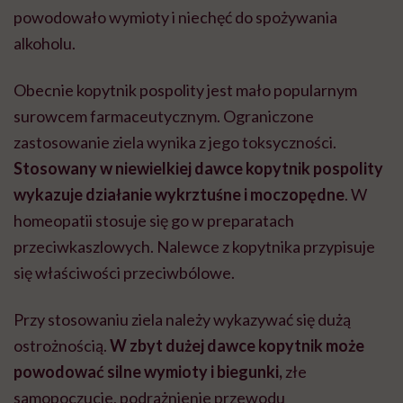
powodowało wymioty i niechęć do spożywania
alkoholu.
Obecnie kopytnik pospolity jest mało popularnym
surowcem farmaceutycznym. Ograniczone
zastosowanie ziela wynika z jego toksyczności.
Stosowany w niewielkiej dawce kopytnik pospolity
wykazuje działanie wykrztuśne i moczopędne
. W
homeopatii stosuje się go w preparatach
przeciwkaszlowych. Nalewce z kopytnika przypisuje
się właściwości przeciwbólowe.
Przy stosowaniu ziela należy wykazywać się dużą
ostrożnością.
W zbyt dużej dawce kopytnik może
powodować silne wymioty i biegunki,
złe
samopoczucie, podrażnienie przewodu