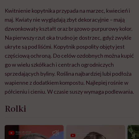
Kwitnienie kopytnika przypada na marzec, kwiecień i
maj. Kwiaty nie wyglądają zbyt dekoracyjnie – mają
dzwonkowaty kształt oraz brązowo-purpurowy kolor.
Na pierwszy rzut oka trudno je dostrzec, gdyż zwykle
ukryte są pod liśćmi. Kopytnik pospolity objęty jest
częściową ochroną. Do celów ozdobnych można kupić
go w wielu szkółkach i centrach ogrodniczych
sprzedających byliny. Roślina najbardziej lubi podłoża
wapienne z dodatkiem kompostu. Najlepiej rośnie w
półcieniu i cieniu. W czasie suszy wymaga podlewania.
Rolki