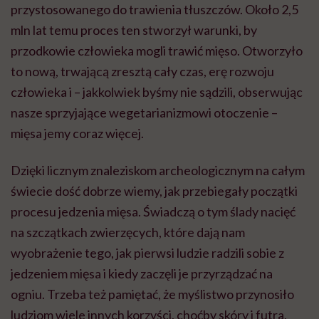
przystosowanego do trawienia tłuszczów. Około 2,5
mln lat temu proces ten stworzył warunki, by
przodkowie człowieka mogli trawić mięso. Otworzyło
to nową, trwającą zresztą cały czas, erę rozwoju
człowieka i – jakkolwiek byśmy nie sądzili, obserwując
nasze sprzyjające wegetarianizmowi otoczenie –
mięsa jemy coraz więcej.
Dzięki licznym znaleziskom archeologicznym na całym
świecie dość dobrze wiemy, jak przebiegały początki
procesu jedzenia mięsa. Świadczą o tym ślady nacięć
na szczątkach zwierzęcych, które dają nam
wyobrażenie tego, jak pierwsi ludzie radzili sobie z
jedzeniem mięsa i kiedy zaczęli je przyrządzać na
ogniu. Trzeba też pamiętać, że myślistwo przynosiło
ludziom wiele innych korzyści, choćby skóry i futra,