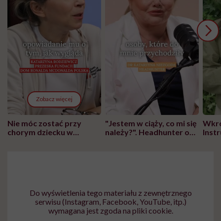
Zobacz więcej
Nie móc zostać przy
"Jestem w ciąży, co mi się
Wkró
chorym dziecku w
należy?". Headhunter o
Inst
szpitalu to tortura.
zmianie pokoleniowej u
atak
"Przeszkadzać w tym
kobiet w ciąży na rynku
wars
może chyba tylko
pracy
eksp
głupota i brak
wyobraźni"
Do wyświetlenia tego materiału z zewnętrznego
serwisu (Instagram, Facebook, YouTube, itp.)
wymagana jest zgoda na pliki cookie.