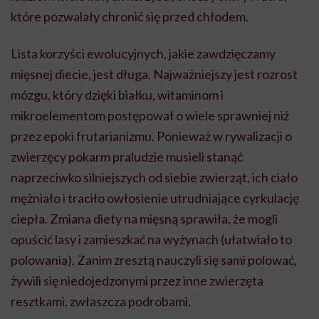
które pozwalały chronić się przed chłodem.
Lista korzyści ewolucyjnych, jakie zawdzięczamy
mięsnej diecie, jest długa. Najważniejszy jest rozrost
mózgu, który dzięki białku, witaminom i
mikroelementom postępował o wiele sprawniej niż
przez epoki frutarianizmu. Ponieważ w rywalizacji o
zwierzęcy pokarm praludzie musieli stanąć
naprzeciwko silniejszych od siebie zwierząt, ich ciało
mężniało i traciło owłosienie utrudniające cyrkulację
ciepła. Zmiana diety na mięsną sprawiła, że mogli
opuścić lasy i zamieszkać na wyżynach (ułatwiało to
polowania). Zanim zresztą nauczyli się sami polować,
żywili się niedojedzonymi przez inne zwierzęta
resztkami, zwłaszcza podrobami.