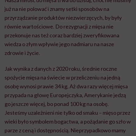
Nasza miłość do mięsa trwa do dzisiaj, choć nie musimy
już na nie polować i znamy setki sposobów na
przyrządzanie produktów niezwierzęcych, by były
równie wartościowe. Do rezygnacji z mięsa nie
przekonuje nas też coraz bardziej zweryfikowana
wiedza o złym wpływie jego nadmiaru na nasze
zdrowie i życie.
Jak wynika z danych z 2020 roku, średnie roczne
spożycie mięsa na świecie w przeliczeniu na jedną
osobę wynosi prawie 34 kg. Aż dwa razy więcej mięsa
przypada na głowę Europejczyka, Amerykanie jedzą
go jeszcze więcej, bo ponad 100 kg na osobę.
Jesteśmy uzależnieni nie tylko od smaku – mięso przez
wieki było symbolem bogactwa, a pożądanie go szło w
parze z ceną i dostępnością. Nieprzypadkowo mamy