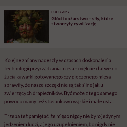
POLECAMY
Głód i obżarstwo – siły, które
stworzyły cywilizację
Kolejne zmiany nadeszły w czasach doskonalenia
technologii przyrządzania mięsa – miękkie i łatwe do
żucia kawałki gotowanego czy pieczonego mięsa
sprawiły, że nasze szczęki nie są tak silne jak u
zwierzęcych drapieżników. Być może z tego samego
powodu mamy też stosunkowo wąskie i małe usta.
Trzeba też pamiętać, że mięso nigdy nie było jedynym
jedzeniem ludzi, a jego uzupełnieniem, bo nigdy nie