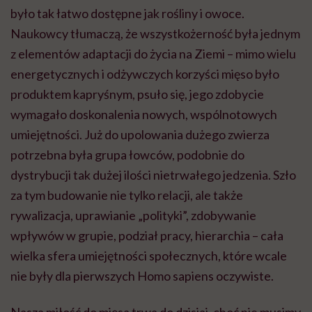
było tak łatwo dostępne jak rośliny i owoce.
Naukowcy tłumaczą, że wszystkożerność była jednym
z elementów adaptacji do życia na Ziemi – mimo wielu
energetycznych i odżywczych korzyści mięso było
produktem kapryśnym, psuło się, jego zdobycie
wymagało doskonalenia nowych, wspólnotowych
umiejętności. Już do upolowania dużego zwierza
potrzebna była grupa łowców, podobnie do
dystrybucji tak dużej ilości nietrwałego jedzenia. Szło
za tym budowanie nie tylko relacji, ale także
rywalizacja, uprawianie „polityki”, zdobywanie
wpływów w grupie, podział pracy, hierarchia – cała
wielka sfera umiejętności społecznych, które wcale
nie były dla pierwszych Homo sapiens oczywiste.