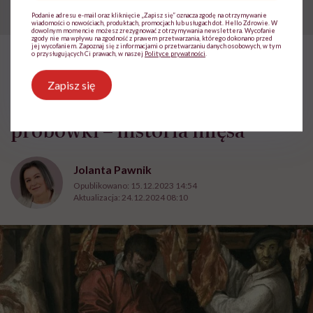
Podanie adresu e-mail oraz kliknięcie „Zapisz się” oznacza zgodę na otrzymywanie
wiadomości o nowościach, produktach, promocjach lub usługach dot. Hello Zdrowie. W
dowolnym momencie możesz zrezygnować z otrzymywania newslettera. Wycofanie
zgody nie ma wpływu na zgodność z prawem przetwarzania, którego dokonano przed
jej wycofaniem. Zapoznaj się z informacjami o przetwarzaniu danych osobowych, w tym
o przysługujących Ci prawach, w naszej
Polityce prywatności
.
HelloZdrowie: Odżywianie
›
Zdrowa żywność
›
Od steku z mam
Zapisz się
Od steku z mamuta po udko z
probówki – historia mięsa
Jolanta Pawnik
Opublikowano:
15.12.2023 14:54
Aktualizacja:
24.12.2024 08:10