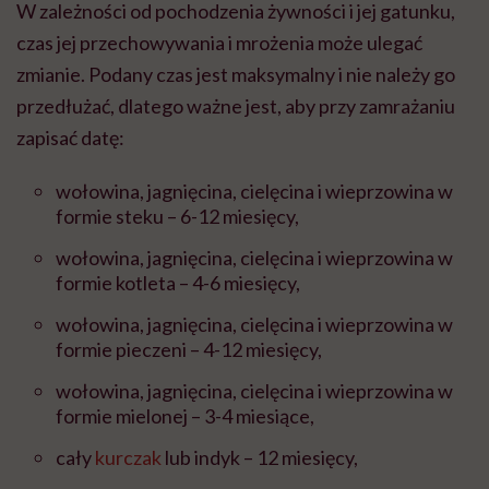
W zależności od pochodzenia żywności i jej gatunku,
czas jej przechowywania i mrożenia może ulegać
zmianie. Podany czas jest maksymalny i nie należy go
przedłużać, dlatego ważne jest, aby przy zamrażaniu
zapisać datę:
wołowina, jagnięcina, cielęcina i wieprzowina w
formie steku – 6-12 miesięcy,
wołowina, jagnięcina, cielęcina i wieprzowina w
formie kotleta – 4-6 miesięcy,
wołowina, jagnięcina, cielęcina i wieprzowina w
formie pieczeni – 4-12 miesięcy,
wołowina, jagnięcina, cielęcina i wieprzowina w
formie mielonej – 3-4 miesiące,
cały
kurczak
lub indyk – 12 miesięcy,