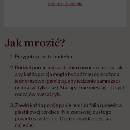
Zmień ustawienia
Jak mrozić?
Przygotuj czyste pudełka.
Podziel porcje mięsa, drobiu i owoców morza tak,
aby każda porcja mogła być później odmrożona
jednorazowo (pamiętaj, aby jedzenie zamrażać i
odmrażać tylko raz). Staraj się nie mieszać różnych
rodzajów mięsa i ryb.
Zawiń każdą porcję papierem lub folią i umieść w
plastikowej torebce. Nie zostawiaj pustego
powietrza w torbie. Dociśnij każdą część jak
najlepiej.