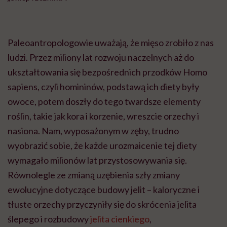
Paleoantropologowie uważają, że mięso zrobiło z nas
ludzi. Przez miliony lat rozwoju naczelnych aż do
ukształtowania się bezpośrednich przodków Homo
sapiens, czyli homininów, podstawą ich diety były
owoce, potem doszły do tego twardsze elementy
roślin, takie jak kora i korzenie, wreszcie orzechy i
nasiona. Nam, wyposażonym w zęby, trudno
wyobrazić sobie, że każde urozmaicenie tej diety
wymagało milionów lat przystosowywania się.
Równolegle ze zmianą uzębienia szły zmiany
ewolucyjne dotyczące budowy jelit – kaloryczne i
tłuste orzechy przyczyniły się do skrócenia jelita
ślepego i rozbudowy
jelita cienkiego
,