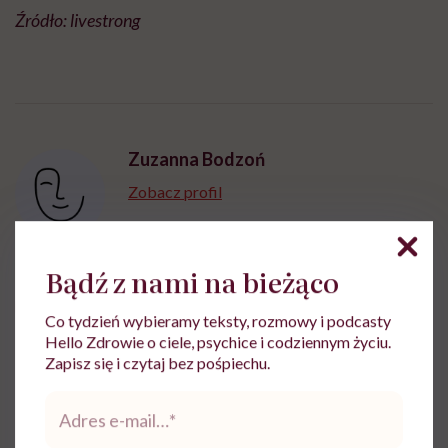
Źródło: livestrong
Zuzanna Bodzoń
Zobacz profil
Bądź z nami na bieżąco
Udostępnij
Co tydzień wybieramy teksty, rozmowy i podcasty
Hello Zdrowie o ciele, psychice i codziennym życiu.
Zapisz się i czytaj bez pośpiechu.
Powiązane tematy:
Adres
e-
mięso
mrożonki
Warto wiedzieć
mail
*