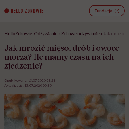
Go
to
Fundacja
content
HelloZdrowie: Odżywianie
›
Zdrowe odżywianie
›
Jak mrozić m
Jak mrozić mięso, drób i owoce
morza? Ile mamy czasu na ich
zjedzenie?
Opublikowano:
13.07.2020 08:28
Aktualizacja:
13.07.2020 09:39