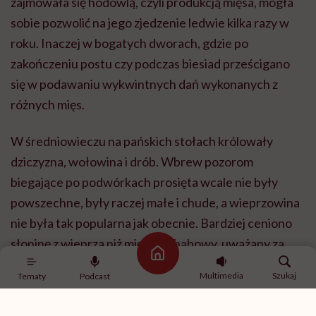
zajmowała się hodowlą, czyli produkcją mięsa, mogła
sobie pozwolić na jego zjedzenie ledwie kilka razy w
roku. Inaczej w bogatych dworach, gdzie po
zakończeniu postu czy podczas biesiad prześcigano
się w podawaniu wykwintnych dań wykonanych z
różnych mięs.
W średniowieczu na pańskich stołach królowały
dziczyzna, wołowina i drób. Wbrew pozorom
biegające po podwórkach prosięta wcale nie były
powszechne, były raczej małe i chude, a wieprzowina
nie była tak popularna jak obecnie. Bardziej ceniono
słoninę z wieprza niż mięso. Schabowy, uważany za
Strona główna
tradycyjne polskie danie, to wynalazek PRL-u.
Multimedia
Szukaj
Tematy
Podcast
Dopiero w książkach kucharskich z drugiej połowy XX
wieku pojawiły się też dania z cielęciny. Obecnie