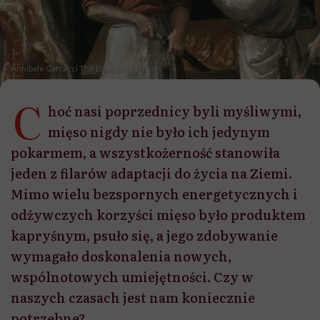
Annibale Carracci The Butcher’s Shop
C
hoć nasi poprzednicy byli myśliwymi,
mięso nigdy nie było ich jedynym
pokarmem, a wszystkożerność stanowiła
jeden z filarów adaptacji do życia na Ziemi.
Mimo wielu bezspornych energetycznych i
odżywczych korzyści mięso było produktem
kapryśnym, psuło się, a jego zdobywanie
wymagało doskonalenia nowych,
wspólnotowych umiejętności. Czy w
naszych czasach jest nam koniecznie
potrzebne?