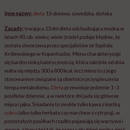
Inne nazwy:
dieta
13-dniowa, szwedzka, duńska
Zasady:
trwająca 13 dni dieta odchudzająca modna w
latach 90. ub. wieku; wiele źródeł podaje błędnie, że
została stworzona przez specjalistów ze Szpitala
Królewskiego w Kopenhadze. Menu charakteryzuje
się bardzo niską kalorycznością, która zależnie od dnia
waha się między 300 a 800 kcal, lecz mimo to z jego
stosowaniem związane są obietnice przyspieszenia
tempa metabolizmu.
Dieta
przewiduje jedzenie 1–3
posiłków dziennie, a w niektóre dni jada się głównie
mięsa i jajka. Śniadania to zwykle tylko kawa z kostką
cukru
(albo tylko herbata czy marchew z cytryną), w
pozostałych posiłkach rzadko pojawiają się warzywa i
owoce, a bywa też tak, że przez cały dzień można zjeść