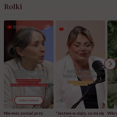
Rolki
Zobacz więcej
Nie móc zostać przy
"Jestem w ciąży, co mi się
Wkró