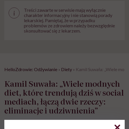
Treści zawarte w serwisie mają wyłącznie
i
charakter informacyjny i nie stanowią porady
lekarskiej. Pamiętaj, że w przypadku
problemów ze zdrowiem należy bezwzględnie
skonsultować się z lekarzem.
HelloZdrowie: Odżywianie
›
Diety
›
Kamil Suwała: „Wiele modnyc
Kamil Suwała: „Wiele modnych
diet, które trendują dziś w social
mediach, łączą dwie rzeczy:
eliminacje i udziwnienia”
Marta Dragan