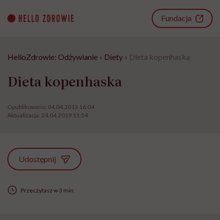
Go
to
Fundacja
content
HelloZdrowie: Odżywianie
›
Diety
›
Dieta kopenhaska
Dieta kopenhaska
Opublikowano:
04.04.2013 16:04
Aktualizacja:
24.04.2019 11:54
Udostępnij
Przeczytasz w 3 min