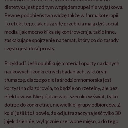
dietetyka jest pod tym względem zupełnie wyjątkowa.
Pewne podobieństwa widzę także w farmakoterapii.
To efekt tego, jak dużą siłę przebicia mają dziś social
media i jak mocno klika się kontrowersja, takie inne,
zaskakujące spojrzenie na temat, który co do zasady
często jest dość prosty.
Przykład? Jeśli opublikuję materiał oparty na danych
naukowych i konkretnych badaniach, w którym
tłumaczę, dlaczego dieta śródziemnomorska jest
korzystna dla zdrowia, to będzie on rzetelny, ale bez
efektu wow. Nie pójdzie więc szeroko w świat, tylko
dotrze do konkretnej, niewielkiej grupy odbiorców. Z
kolei jeśli ktoś powie, że od jutra zaczyna jeść tylko 30
jajek dziennie, wyłącznie czerwone mięso, a do tego