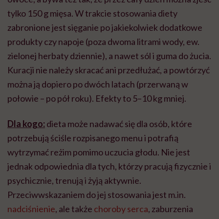
tylko 150 g mięsa. W trakcie stosowania diety
zabronione jest sięganie po jakiekolwiek dodatkowe
produkty czy napoje (poza dwoma litrami wody, ew.
zielonej herbaty dziennie), a nawet sól i guma do żucia.
Kuracji nie należy skracać ani przedłużać, a powtórzyć
można ją dopiero po dwóch latach (przerwaną w
połowie – po pół roku). Efekty to 5–10 kg mniej.
Dla kogo:
dieta może nadawać się dla osób, które
potrzebują ściśle rozpisanego menu i potrafią
wytrzymać reżim pomimo uczucia głodu. Nie jest
jednak odpowiednia dla tych, którzy pracują fizycznie i
psychicznie, trenują i żyją aktywnie.
Przeciwwskazaniem do jej stosowania jest m.in.
nadciśnienie
, ale także
choroby serca
, zaburzenia