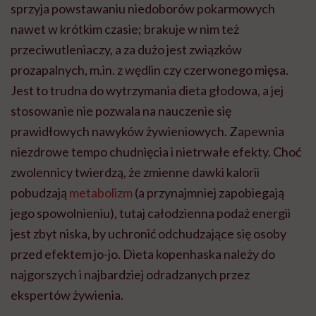
sprzyja powstawaniu niedoborów pokarmowych
nawet w krótkim czasie; brakuje w nim też
przeciwutleniaczy, a za dużo jest związków
prozapalnych, m.in. z wędlin czy czerwonego mięsa.
Jest to trudna do wytrzymania dieta głodowa, a jej
stosowanie nie pozwala na nauczenie się
prawidłowych nawyków żywieniowych. Zapewnia
niezdrowe tempo chudnięcia i nietrwałe efekty. Choć
zwolennicy twierdzą, że zmienne dawki kalorii
pobudzają
metabolizm
(a przynajmniej zapobiegają
jego spowolnieniu), tutaj całodzienna podaż energii
jest zbyt niska, by uchronić odchudzające się osoby
przed efektem jo-jo. Dieta kopenhaska należy do
najgorszych i najbardziej odradzanych przez
ekspertów żywienia.