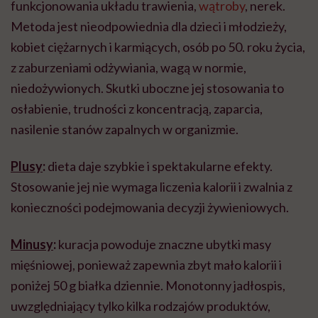
funkcjonowania układu trawienia,
wątroby
, nerek.
Metoda jest nieodpowiednia dla dzieci i młodzieży,
kobiet ciężarnych i karmiących, osób po 50. roku życia,
z zaburzeniami odżywiania, wagą w normie,
niedożywionych. Skutki uboczne jej stosowania to
osłabienie, trudności z koncentracją, zaparcia,
nasilenie stanów zapalnych w organizmie.
Plusy
:
dieta daje szybkie i spektakularne efekty.
Stosowanie jej nie wymaga liczenia kalorii i zwalnia z
konieczności podejmowania decyzji żywieniowych.
Minusy
:
kuracja powoduje znaczne ubytki masy
mięśniowej, ponieważ zapewnia zbyt mało kalorii i
poniżej 50 g białka dziennie. Monotonny jadłospis,
uwzględniający tylko kilka rodzajów produktów,