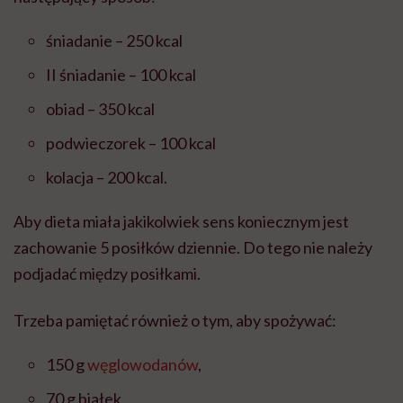
śniadanie – 250 kcal
II śniadanie – 100 kcal
obiad – 350 kcal
podwieczorek – 100 kcal
kolacja – 200 kcal.
Aby dieta miała jakikolwiek sens koniecznym jest
zachowanie 5 posiłków dziennie. Do tego nie należy
podjadać między posiłkami.
Trzeba pamiętać również o tym, aby spożywać:
150 g
węglowodanów
,
70 g białek