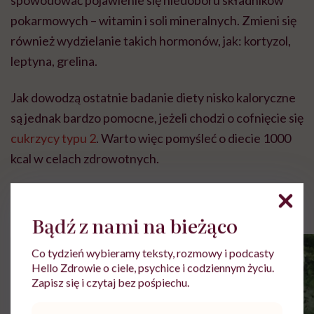
spowodować pojawienie się niedoboru składników
pokarmowych – witamin i soli mineralnych. Zmieni się
również wydzielanie takich hormonów, jak: kortyzol,
leptyna, grelina.
Jak dowodzą ostatnie badanie diety nisko kaloryczne
są jednak bardzo pomocne, jeżeli chodzi o cofnięcie się
cukrzycy typu 2
. Warto więc pomyśleć o diecie 1000
kcal w celach zdrowotnych.
Rolki
Bądź z nami na bieżąco
Co tydzień wybieramy teksty, rozmowy i podcasty
Hello Zdrowie o ciele, psychice i codziennym życiu.
Zapisz się i czytaj bez pośpiechu.
Adres