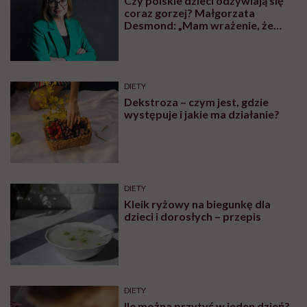
Czy polskie dzieci odżywiają się
coraz gorzej? Małgorzata
Desmond: „Mam wrażenie, że
momentem przełomowym był
początek lat 90.”
DIETY
Dekstroza – czym jest, gdzie
występuje i jakie ma działanie?
DIETY
Kleik ryżowy na biegunkę dla
dzieci i dorosłych – przepis
DIETY
Ile można przytyć w jeden dzień?