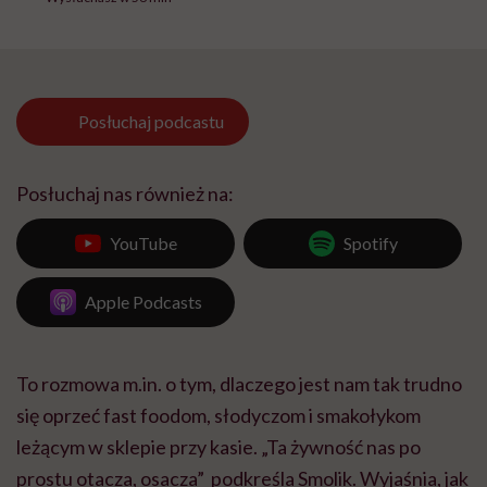
Posłuchaj
podcastu
Posłuchaj nas również na:
YouTube
Spotify
Apple Podcasts
To rozmowa m.in. o tym, dlaczego jest nam tak trudno
się oprzeć fast foodom, słodyczom i smakołykom
leżącym w sklepie przy kasie. „Ta żywność nas po
prostu otacza, osacza” podkreśla Smolik. Wyjaśnia, jak