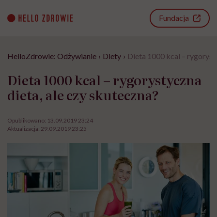
Go
to
Fundacja
content
HelloZdrowie: Odżywianie
›
Diety
›
Dieta 1000 kcal – rygoryst
Dieta 1000 kcal – rygorystyczna
dieta, ale czy skuteczna?
Opublikowano:
13.09.2019 23:24
Aktualizacja:
29.09.2019 23:25