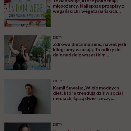
18 dań wege, które pokochają
mięsożercy. Najlepsze przepisy z
wegańskich i wegetariańskich
blogów
DIETY
Zdrowa dieta ma sens, nawet jeśli
kilogramy wracają. To odkrycie
daje nadzieję wszystkim
walczącym z efektem jo-jo
DIETY
Kamil Suwała: „Wiele modnych
diet, które trendują dziś w social
mediach, łączą dwie rzeczy:
eliminacje i udziwnienia”
DIETY