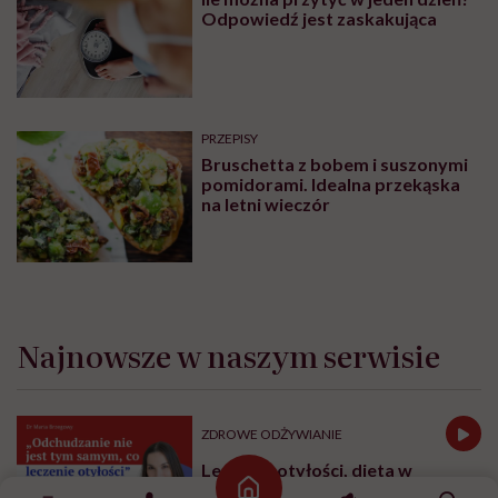
Odpowiedź jest zaskakująca
PRZEPISY
Bruschetta z bobem i suszonymi
pomidorami. Idealna przekąska
na letni wieczór
Najnowsze w naszym serwisie
ZDROWE ODŻYWIANIE
Leczenie otyłości, dieta w
bariatrii i analogi GLP-1. Dr Maria
Strona główna