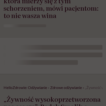
która mierzy się z tym
schorzeniem, mówi pacjentom:
to nie wasza wina
HelloZdrowie: Odżywianie
›
Zdrowe odżywianie
›
„Żywność wys
„Żywność wysokoprzetworzona