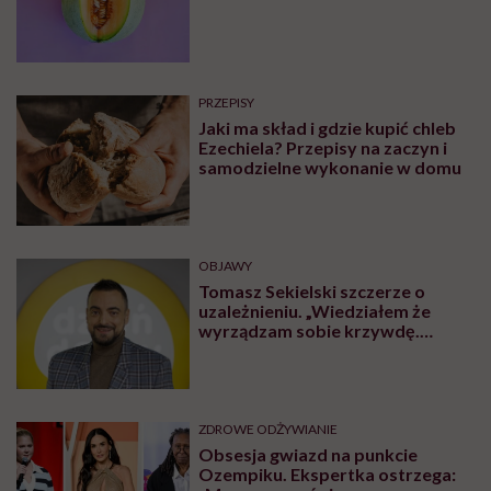
PRZEPISY
Jaki ma skład i gdzie kupić chleb
Ezechiela? Przepisy na zaczyn i
samodzielne wykonanie w domu
OBJAWY
Tomasz Sekielski szczerze o
uzależnieniu. „Wiedziałem że
wyrządzam sobie krzywdę.
Bałem się, że się już nie obudzę”
ZDROWE ODŻYWIANIE
Obsesja gwiazd na punkcie
Ozempiku. Ekspertka ostrzega: