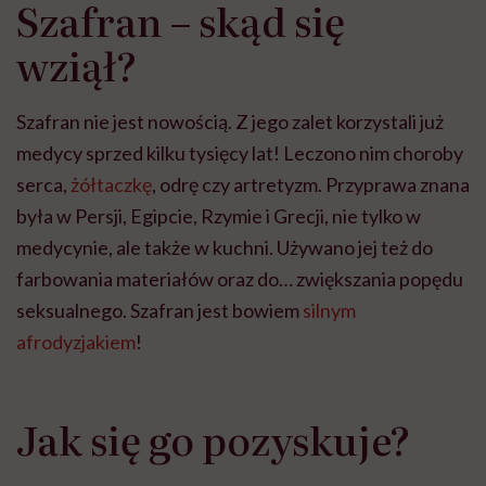
Szafran – skąd się
wziął?
Szafran nie jest nowością. Z jego zalet korzystali już
medycy sprzed kilku tysięcy lat! Leczono nim choroby
serca,
żółtaczkę
, odrę czy artretyzm. Przyprawa znana
była w Persji, Egipcie, Rzymie i Grecji, nie tylko w
medycynie, ale także w kuchni. Używano jej też do
farbowania materiałów oraz do… zwiększania popędu
seksualnego. Szafran jest bowiem
silnym
afrodyzjakiem
!
Jak się go pozyskuje?