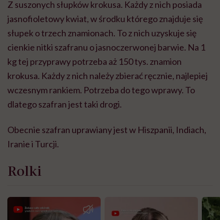
Z suszonych słupków krokusa. Każdy z nich posiada
jasnofioletowy kwiat, w środku którego znajduje się
słupek o trzech znamionach. To z nich uzyskuje się
cienkie nitki szafranu o jasnoczerwonej barwie. Na 1
kg tej przyprawy potrzeba aż 150 tys. znamion
krokusa. Każdy z nich należy zbierać ręcznie, najlepiej
wczesnym rankiem. Potrzeba do tego wprawy. To
dlatego szafran jest taki drogi.
Obecnie szafran uprawiany jest w Hiszpanii, Indiach,
Iranie i Turcji.
Rolki