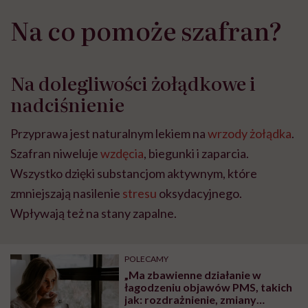
Na co pomoże szafran?
Na dolegliwości żołądkowe i
nadciśnienie
Przyprawa jest naturalnym lekiem na
wrzody żołądka
.
Szafran niweluje
wzdęcia
, biegunki i zaparcia.
Wszystko dzięki substancjom aktywnym, które
zmniejszają nasilenie
stresu
oksydacyjnego.
Wpływają też na stany zapalne.
POLECAMY
„Ma zbawienne działanie w
łagodzeniu objawów PMS, takich
jak: rozdrażnienie, zmiany