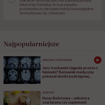
charakter informacyjny i nie stanowią porady
lekarskiej. Pamiętaj, że w przypadku
problemów ze zdrowiem należy bezwzględnie
skonsultować się z lekarzem.
Najpopularniejsze
ZDROWE ODŻYWIANIE
Jesz truskawki i jagody prosto z
łubianki? Ratownik medyczny
pokazał skutki podstępnej
choroby niemytych owoców
PRZEPISY
Kwas Bołotowa – mikstura
szarlatana czy suplement