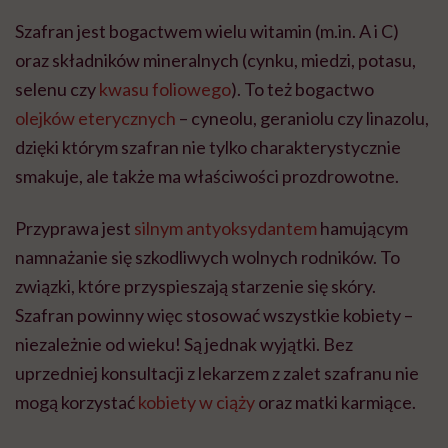
Szafran jest bogactwem wielu witamin (m.in. A i C)
oraz składników mineralnych (cynku, miedzi, potasu,
selenu czy
kwasu foliowego
). To też bogactwo
olejków eterycznych
– cyneolu, geraniolu czy linazolu,
dzięki którym szafran nie tylko charakterystycznie
smakuje, ale także ma właściwości prozdrowotne.
Przyprawa jest
silnym antyoksydantem
hamującym
namnażanie się szkodliwych wolnych rodników. To
związki, które przyspieszają starzenie się skóry.
Szafran powinny więc stosować wszystkie kobiety –
niezależnie od wieku! Są jednak wyjątki. Bez
uprzedniej konsultacji z lekarzem z zalet szafranu nie
mogą korzystać
kobiety w ciąży
oraz matki karmiące.