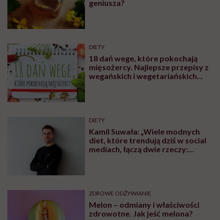
geniusza?
DIETY
18 dań wege, które pokochają
mięsożercy. Najlepsze przepisy z
wegańskich i wegetariańskich
blogów
DIETY
Kamil Suwała: „Wiele modnych
diet, które trendują dziś w social
mediach, łączą dwie rzeczy:
eliminacje i udziwnienia”
ZDROWE ODŻYWIANIE
Melon – odmiany i właściwości
zdrowotne. Jak jeść melona?