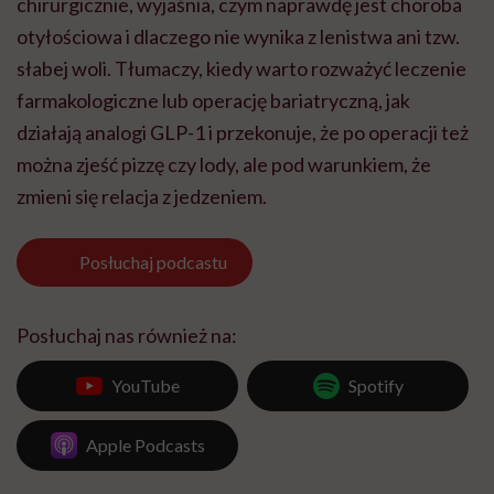
chirurgicznie, wyjaśnia, czym naprawdę jest choroba
otyłościowa i dlaczego nie wynika z lenistwa ani tzw.
słabej woli. Tłumaczy, kiedy warto rozważyć leczenie
farmakologiczne lub operację bariatryczną, jak
działają analogi GLP-1 i przekonuje, że po operacji też
można zjeść pizzę czy lody, ale pod warunkiem, że
zmieni się relacja z jedzeniem.
Posłuchaj
podcastu
Posłuchaj nas również na:
YouTube
Spotify
Apple Podcasts