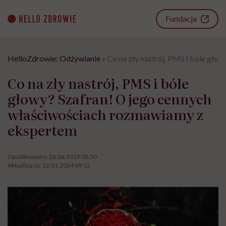
Go
to
Fundacja
content
HelloZdrowie: Odżywianie
›
Co na zły nastrój, PMS i bóle gł
Co na zły nastrój, PMS i bóle
głowy? Szafran! O jego cennych
właściwościach rozmawiamy z
ekspertem
Opublikowano:
26.06.2019 08:30
Aktualizacja:
12.01.2024 09:12