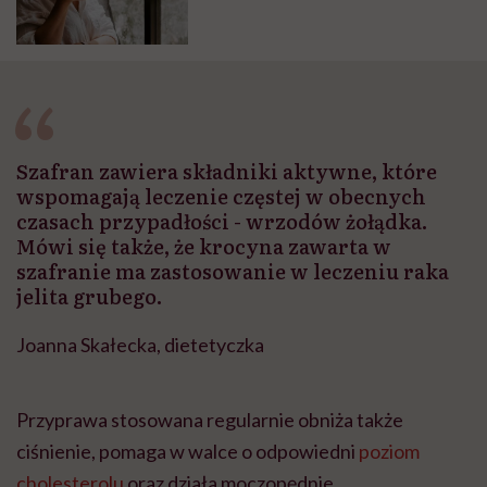
nastroju czy bóle w okolicach
brzucha oraz piersi”.
Niepokalanek mnisi i jego
pieprzna moc
Szafran zawiera składniki aktywne, które
wspomagają leczenie częstej w obecnych
czasach przypadłości - wrzodów żołądka.
Mówi się także, że krocyna zawarta w
szafranie ma zastosowanie w leczeniu raka
jelita grubego.
Joanna Skałecka, dietetyczka
Przyprawa stosowana regularnie obniża także
ciśnienie, pomaga w walce o odpowiedni
poziom
cholesterolu
oraz działa moczopędnie.