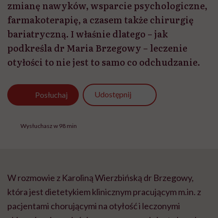
zmianę nawyków, wsparcie psychologiczne,
farmakoterapię, a czasem także chirurgię
bariatryczną. I właśnie dlatego – jak
podkreśla dr Maria Brzegowy – leczenie
otyłości to nie jest to samo co odchudzanie.
Udostępnij
Posłuchaj
Wysłuchasz w 98 min
W rozmowie z Karoliną Wierzbińską dr Brzegowy,
która jest dietetykiem klinicznym pracującym m.in. z
pacjentami chorującymi na otyłość i leczonymi