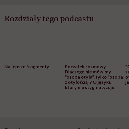
Rozdziały tego podcastu
Najlepsze fragmenty.
Początek rozmowy.
"
Dlaczego nie mówimy
s
"osoba otyła", tylko "osoba
o
z otyłością"? O języku,
j
który nie stygmatyzuje.