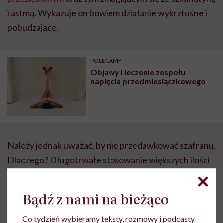
i astmą. Wykazuje on bowiem działanie wykrztuśne i
pobudzające.
POLECAMY
Objawy i leczenie zespołu
napięcia przedmiesiączkowego
Należy jednak uważać, by nie przedawkować szafranu.
Dlaczego? Długotrwałe stosowanie większych ilości
może powodować
bóle żołądkowe
czy rozchwianie
nastroju.
Bądź z nami na bieżąco
Co tydzień wybieramy teksty, rozmowy i podcasty