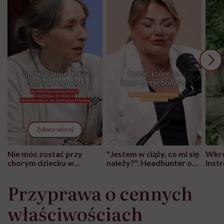
Zobacz więcej
Nie móc zostać przy
"Jestem w ciąży, co mi się
Wkró
chorym dziecku w
należy?". Headhunter o
Inst
szpitalu to tortura.
zmianie pokoleniowej u
atak
"Przeszkadzać w tym
kobiet w ciąży na rynku
wars
Przyprawa o cennych
może chyba tylko
pracy
eksp
głupota i brak
właściwościach
wyobraźni"