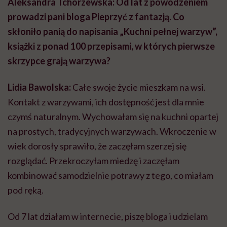
Aleksandra Tchórzewska: Od lat z powodzeniem
prowadzi pani bloga Pieprzyć z fantazją. Co
skłoniło panią do napisania „Kuchni pełnej warzyw”,
książki z ponad 100 przepisami, w których pierwsze
skrzypce grają warzywa?
Lidia Bawolska:
Całe swoje życie mieszkam na wsi.
Kontakt z warzywami, ich dostępność jest dla mnie
czymś naturalnym. Wychowałam się na kuchni opartej
na prostych, tradycyjnych warzywach. Wkroczenie w
wiek dorosły sprawiło, że zaczęłam szerzej się
rozglądać. Przekroczyłam miedzę i zaczęłam
kombinować samodzielnie potrawy z tego, co miałam
pod ręką.
Od 7 lat działam w internecie, piszę bloga i udzielam