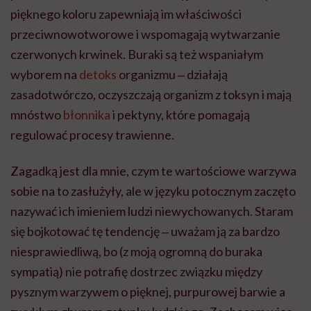
pięknego koloru zapewniają im właściwości
przeciwnowotworowe i wspomagają wytwarzanie
czerwonych krwinek. Buraki są też wspaniałym
wyborem na
detoks
organizmu ‒ działają
zasadotwórczo, oczyszczają organizm z toksyn i mają
mnóstwo
błonnika
i pektyny, które pomagają
regulować procesy trawienne.
Zagadką jest dla mnie, czym te wartościowe warzywa
sobie na to zasłużyły, ale w języku potocznym zaczęto
nazywać ich imieniem ludzi niewychowanych. Staram
się bojkotować tę tendencję ‒ uważam ją za bardzo
niesprawiedliwą, bo (z moją ogromną do buraka
sympatią) nie potrafię dostrzec związku między
pysznym warzywem o pięknej, purpurowej barwie a