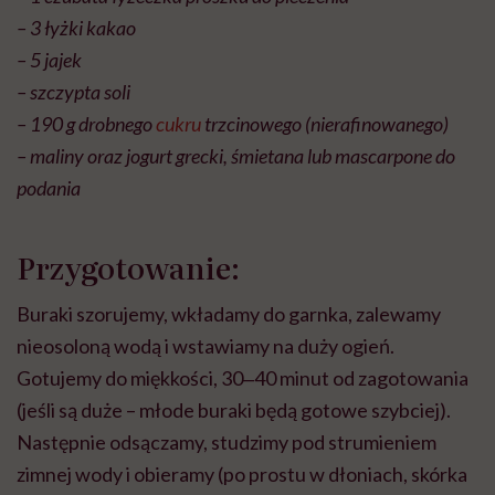
– 3 łyżki kakao
– 5 jajek
– szczypta soli
– 190 g drobnego
cukru
trzcinowego (nierafinowanego)
– maliny oraz jogurt grecki, śmietana lub mascarpone do
podania
Przygotowanie:
Buraki szorujemy, wkładamy do garnka, zalewamy
nieosoloną wodą i wstawiamy na duży ogień.
Gotujemy do miękkości, 30‒40 minut od zagotowania
(jeśli są duże – młode buraki będą gotowe szybciej).
Następnie odsączamy, studzimy pod strumieniem
zimnej wody i obieramy (po prostu w dłoniach, skórka