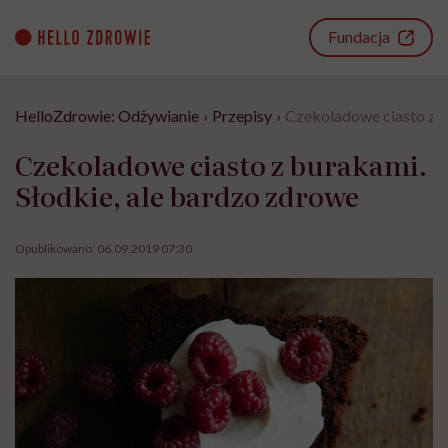
Go
to
Fundacja
content
HelloZdrowie: Odżywianie
›
Przepisy
›
Czekoladowe ciasto z b
Czekoladowe ciasto z burakami.
Słodkie, ale bardzo zdrowe
Opublikowano:
06.09.2019 07:30