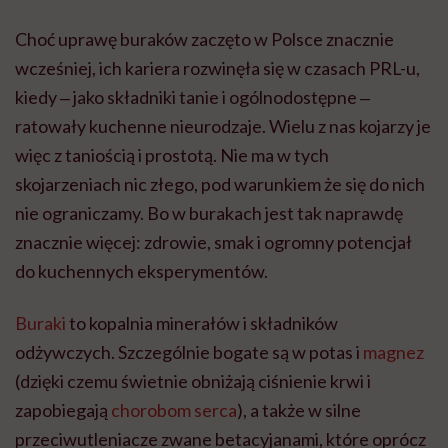
Choć uprawę buraków zaczęto w Polsce znacznie
wcześniej, ich kariera rozwinęła się w czasach PRL-u,
kiedy ‒ jako składniki tanie i ogólnodostępne ‒
ratowały kuchenne nieurodzaje. Wielu z nas kojarzy je
więc z taniością i prostotą. Nie ma w tych
skojarzeniach nic złego, pod warunkiem że się do nich
nie ograniczamy. Bo w burakach jest tak naprawdę
znacznie więcej: zdrowie, smak i ogromny potencjał
do kuchennych eksperymentów.
Buraki
to kopalnia minerałów i składników
odżywczych. Szczególnie bogate są w potas i
magnez
(dzięki czemu świetnie obniżają ciśnienie krwi i
zapobiegają
chorobom serca
), a także w silne
przeciwutleniacze zwane betacyjanami, które oprócz