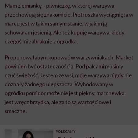
Mam ziemiankę – piwniczkę, w której warzywa
przechowują się znakomicie. Pietruszka wyciągnięta w
marcu jest w takim samym stanie, w jakim ją
schowałam jesienią. Ale też kupuję warzywa, kiedy
czegoś mi zabraknie z ogródka.
Proponowałabym kupować w warzywniakach. Market
powinien być ostatecznością. Pod palcami musimy
czuć świeżość. Jestem ze wsi, moje warzywa nigdy nie
doznały żadnego ulepszacza. Wyhodowany w
ogródku pomidor może nie jest piękny, marchewka
jest wręcz brzydka, ale za to są wartościowe i
smaczne.
POLECAMY