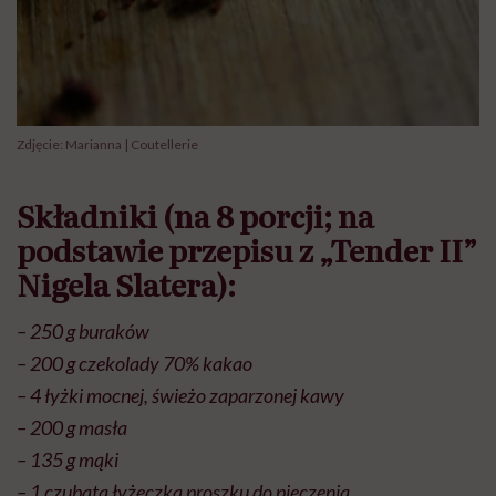
Zdjęcie: Marianna | Coutellerie
Składniki (na 8 porcji; na
podstawie przepisu z „Tender II”
Nigela Slatera):
– 250 g buraków
– 200 g czekolady 70% kakao
– 4 łyżki mocnej, świeżo zaparzonej kawy
– 200 g masła
– 135 g mąki
– 1 czubata łyżeczka proszku do pieczenia