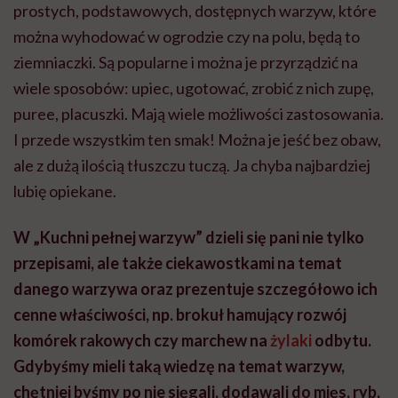
prostych, podstawowych, dostępnych warzyw, które
można wyhodować w ogrodzie czy na polu, będą to
ziemniaczki. Są popularne i można je przyrządzić na
wiele sposobów: upiec, ugotować, zrobić z nich zupę,
puree, placuszki. Mają wiele możliwości zastosowania.
I przede wszystkim ten smak! Można je jeść bez obaw,
ale z dużą ilością tłuszczu tuczą. Ja chyba najbardziej
lubię opiekane.
W „Kuchni pełnej warzyw” dzieli się pani nie tylko
przepisami, ale także ciekawostkami na temat
danego warzywa oraz prezentuje szczegółowo ich
cenne właściwości, np. brokuł hamujący rozwój
komórek rakowych czy marchew na
żylaki
odbytu.
Gdybyśmy mieli taką wiedzę na temat warzyw,
chętniej byśmy po nie sięgali, dodawali do mięs, ryb,