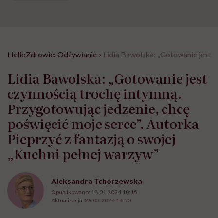
HelloZdrowie: Odżywianie
›
Lidia Bawolska: „Gotowanie jest c
Lidia Bawolska: „Gotowanie jest
czynnością trochę intymną.
Przygotowując jedzenie, chcę
poświęcić moje serce”. Autorka
Pieprzyć z fantazją o swojej
„Kuchni pełnej warzyw”
Aleksandra Tchórzewska
Opublikowano:
18.01.2024 10:15
Aktualizacja:
29.03.2024 14:50