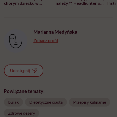
chorym dziecku w
należy?". Headhunter o
Inst
szpitalu to tortura.
zmianie pokoleniowej u
atak
"Przeszkadzać w tym
kobiet w ciąży na rynku
wars
może chyba tylko
pracy
eksp
głupota i brak
wyobraźni"
Marianna Medyńska
Zobacz profil
Udostępnij
Powiązane tematy:
burak
Dietetyczne ciasta
Przepisy kulinarne
Zdrowe desery