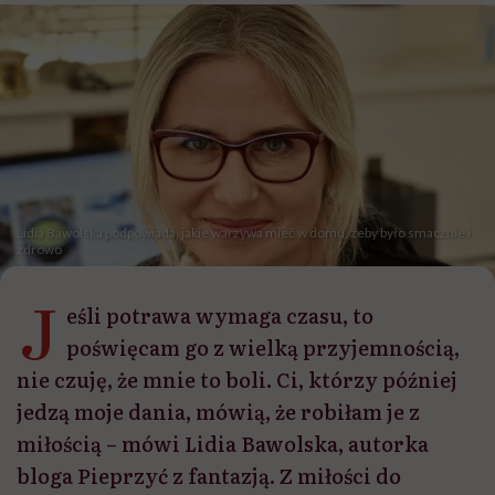
Lidia Bawolska podpowiada, jakie warzywa mieć w domu, żeby było smacznie i
zdrowo
J
eśli potrawa wymaga czasu, to
poświęcam go z wielką przyjemnością,
nie czuję, że mnie to boli. Ci, którzy później
jedzą moje dania, mówią, że robiłam je z
miłością – mówi Lidia Bawolska, autorka
bloga Pieprzyć z fantazją. Z miłości do