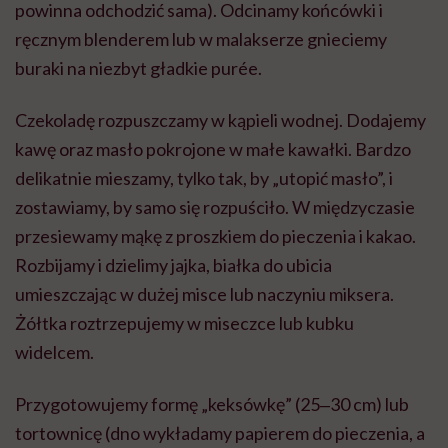
powinna odchodzić sama). Odcinamy końcówki i
ręcznym blenderem lub w malakserze gnieciemy
buraki na niezbyt gładkie purée.
Czekoladę rozpuszczamy w kąpieli wodnej. Dodajemy
kawę oraz masło pokrojone w małe kawałki. Bardzo
delikatnie mieszamy, tylko tak, by „utopić masło”, i
zostawiamy, by samo się rozpuściło. W międzyczasie
przesiewamy mąkę z proszkiem do pieczenia i kakao.
Rozbijamy i dzielimy jajka, białka do ubicia
umieszczając w dużej misce lub naczyniu miksera.
Żółtka roztrzepujemy w miseczce lub kubku
widelcem.
Przygotowujemy formę „keksówkę” (25‒30 cm) lub
tortownicę (dno wykładamy papierem do pieczenia, a