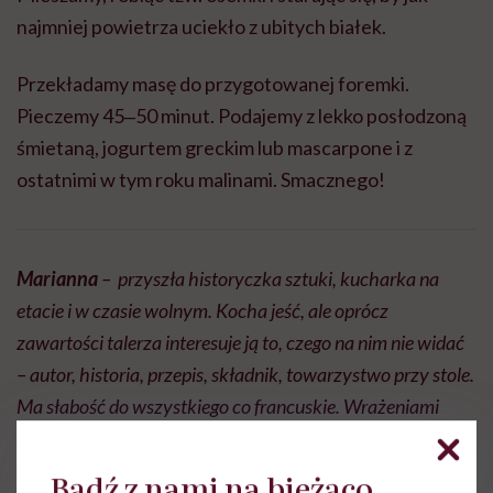
najmniej powietrza uciekło z ubitych białek.
Przekładamy masę do przygotowanej foremki.
Pieczemy 45‒50 minut. Podajemy z lekko posłodzoną
śmietaną, jogurtem greckim lub mascarpone i z
ostatnimi w tym roku malinami. Smacznego!
Marianna
– przyszła historyczka sztuki, kucharka na
etacie i w czasie wolnym. Kocha jeść, ale oprócz
zawartości talerza interesuje ją to, czego na nim nie widać
– autor, historia, przepis, składnik, towarzystwo przy stole.
Ma słabość do wszystkiego co francuskie. Wrażeniami
dzieli się na blogu, który mógłby nazywać się Sztućce – ale
że sprawy mają się tak, nie inaczej – jest Coutellerie.
Bądź z nami na bieżąco