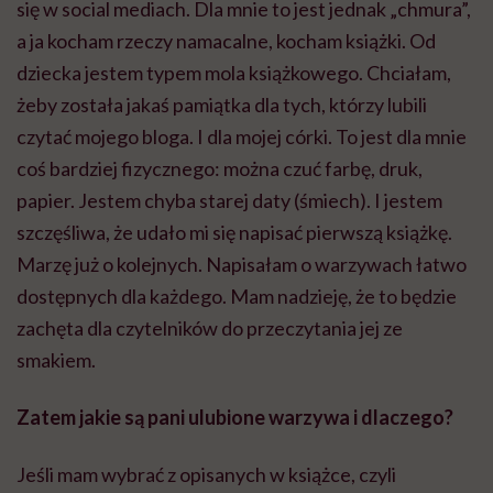
się w social mediach. Dla mnie to jest jednak „chmura”,
a ja kocham rzeczy namacalne, kocham książki. Od
dziecka jestem typem mola książkowego. Chciałam,
żeby została jakaś pamiątka dla tych, którzy lubili
czytać mojego bloga. I dla mojej córki. To jest dla mnie
coś bardziej fizycznego: można czuć farbę, druk,
papier. Jestem chyba starej daty (śmiech). I jestem
szczęśliwa, że udało mi się napisać pierwszą książkę.
Marzę już o kolejnych. Napisałam o warzywach łatwo
dostępnych dla każdego. Mam nadzieję, że to będzie
zachęta dla czytelników do przeczytania jej ze
smakiem.
Zatem jakie są pani ulubione warzywa i dlaczego?
Jeśli mam wybrać z opisanych w książce, czyli