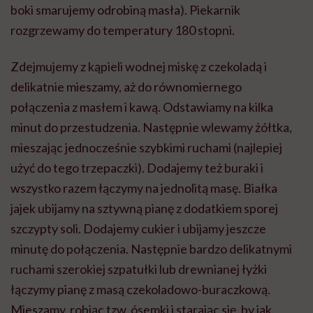
boki smarujemy odrobiną masła). Piekarnik
rozgrzewamy do temperatury 180 stopni.
Zdejmujemy z kąpieli wodnej miskę z czekoladą i
delikatnie mieszamy, aż do równomiernego
połączenia z masłem i kawą. Odstawiamy na kilka
minut do przestudzenia. Następnie wlewamy żółtka,
mieszając jednocześnie szybkimi ruchami (najlepiej
użyć do tego trzepaczki). Dodajemy też buraki i
wszystko razem łączymy na jednolitą masę. Białka
jajek ubijamy na sztywną pianę z dodatkiem sporej
szczypty soli. Dodajemy cukier i ubijamy jeszcze
minutę do połączenia. Następnie bardzo delikatnymi
ruchami szerokiej szpatułki lub drewnianej łyżki
łączymy pianę z masą czekoladowo-buraczkową.
Mieszamy, robiąc tzw. ósemki i starając się, by jak