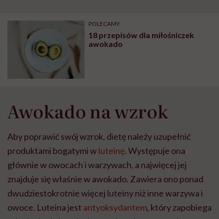
POLECAMY
18 przepisów dla miłośniczek
awokado
Awokado na wzrok
Aby poprawić swój wzrok, dietę należy uzupełnić
produktami bogatymi w
luteinę
. Występuje ona
głównie w owocach i warzywach, a najwięcej jej
znajduje się właśnie w awokado. Zawiera ono ponad
dwudziestokrotnie więcej luteiny niż inne warzywa i
owoce. Luteina jest
antyoksydantem
, który zapobiega