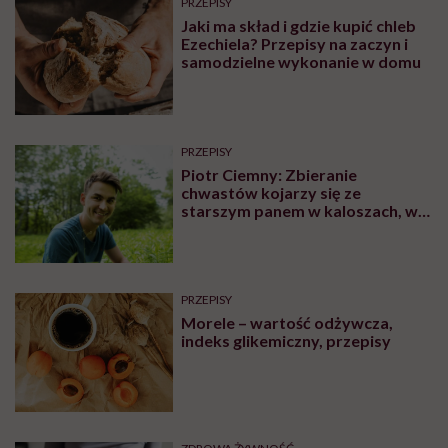
PRZEPISY
Jaki ma skład i gdzie kupić chleb
Ezechiela? Przepisy na zaczyn i
samodzielne wykonanie w domu
PRZEPISY
Piotr Ciemny: Zbieranie
chwastów kojarzy się ze
starszym panem w kaloszach, w
obdartej koszuli. Ja do tego
obrazka ludziom nie pasowałem
PRZEPISY
Morele – wartość odżywcza,
indeks glikemiczny, przepisy