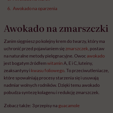
Awokado na oparzenia
Awokado na zmarszczki
Zanim sięgniesz po kolejny krem do twarzy, który ma
uchronić przed pojawianiem się
zmarszczek,
postaw
na naturalne metody pielęgnacyjne. Owoc
awokado
jest bogatym źródłem
witamin
A, E i C, luteiny,
zeaksantyny i
kwasu foliowego
. To przeciwutleniacze,
które spowalniają procesy starzenia się i usuwają
nadmiar wolnych rodników. Dzięki temu awokado
pobudza syntezę kolagenu i redukcję zmarszczek.
Zobacz także: 3 przepisy na
guacamole