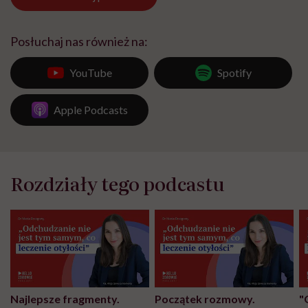
Posłuchaj nas również na:
YouTube
Spotify
Apple Podcasts
Rozdziały tego podcastu
Najlepsze fragmenty.
Początek rozmowy.
"