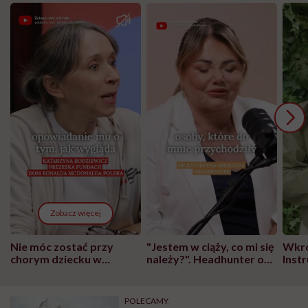
Zobacz więcej
Nie móc zostać przy
"Jestem w ciąży, co mi się
Wkró
chorym dziecku w
należy?". Headhunter o
Inst
szpitalu to tortura.
zmianie pokoleniowej u
atak
"Przeszkadzać w tym
kobiet w ciąży na rynku
wars
może chyba tylko
pracy
eksp
POLECAMY