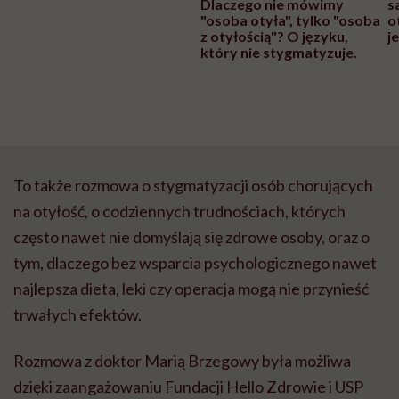
Dlaczego nie mówimy
s
"osoba otyła", tylko "osoba
o
z otyłością"? O języku,
j
który nie stygmatyzuje.
To także rozmowa o stygmatyzacji osób chorujących
na otyłość, o codziennych trudnościach, których
często nawet nie domyślają się zdrowe osoby, oraz o
tym, dlaczego bez wsparcia psychologicznego nawet
najlepsza dieta, leki czy operacja mogą nie przynieść
trwałych efektów.
Rozmowa z doktor Marią Brzegowy była możliwa
dzięki zaangażowaniu Fundacji Hello Zdrowie i USP