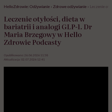
HelloZdrowie: Odżywianie
›
Zdrowe odżywianie
›
Leczenie oty
Leczenie otyłości, dieta w
bariatrii i analogi GLP-1. Dr
Maria Brzegowy w Hello
Zdrowie Podcasty
Opublikowano:
26.06.2026 11:58
Aktualizacja:
02.07.2026 12:41