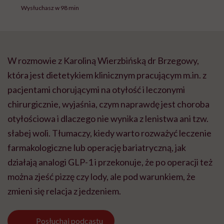
Wysłuchasz w 98 min
W rozmowie z Karoliną Wierzbińską dr Brzegowy,
która jest dietetykiem klinicznym pracującym m.in. z
pacjentami chorującymi na otyłość i leczonymi
chirurgicznie, wyjaśnia, czym naprawdę jest choroba
otyłościowa i dlaczego nie wynika z lenistwa ani tzw.
słabej woli. Tłumaczy, kiedy warto rozważyć leczenie
farmakologiczne lub operację bariatryczną, jak
działają analogi GLP-1 i przekonuje, że po operacji też
można zjeść pizzę czy lody, ale pod warunkiem, że
zmieni się relacja z jedzeniem.
Posłuchaj
podcastu