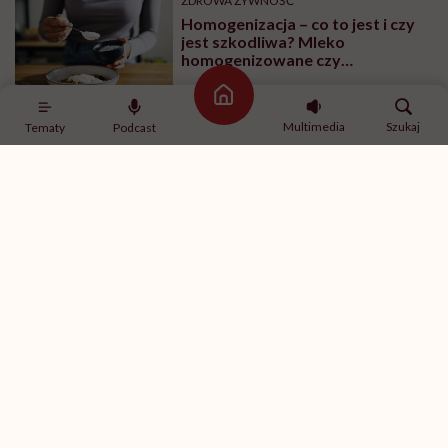
ZDROWA ŻYWNOŚĆ
Homogenizacja – co to jest i czy
jest szkodliwa? Mleko
homogenizowane czy
pasteryzowane?
Strona główna
Multimedia
Szukaj
Tematy
Podcast
ZDROWA ŻYWNOŚĆ
Aronia – poznaj polskie
superfood. „To jeden z
najzdrowszych owoców świata”
PRZEPISY
Przyprawa do ziemniaków
pieczonych i smażonych – jak
zrobić taką bez soli?
ZDROWA ŻYWNOŚĆ