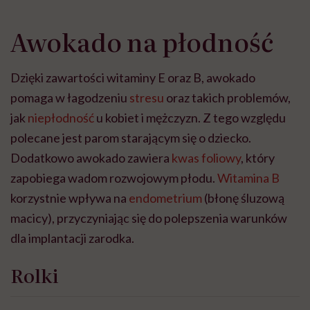
Awokado na płodność
Dzięki zawartości witaminy E oraz B, awokado
pomaga w łagodzeniu
stresu
oraz takich problemów,
jak
niepłodność
u kobiet i mężczyzn. Z tego względu
polecane jest parom starającym się o dziecko.
Dodatkowo awokado zawiera
kwas foliowy
, który
zapobiega wadom rozwojowym płodu.
Witamina B
korzystnie wpływa na
endometrium
(błonę śluzową
macicy), przyczyniając się do polepszenia warunków
dla implantacji zarodka.
Rolki