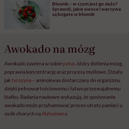
głupota i brak
Błonnik – w czym jest go dużo?
wyobraźni"
Sprawdź, jakie owoce i warzywa
są bogate w błonnik
Awokado na mózg
Awokado zawiera w sobie
potas,
który dotlenia mózg,
poprawia koncentrację oraz procesy myślowe. Działa
jak
tyrozyna
– aminokwas dostarczany do organizmu
dzięki pełnowartościowemu i łatwo przyswajalnemu
białku. Badania naukowe wykazują, że spożywanie
awokado może przyhamować proces utraty pamięci u
osób chorych na
Alzheimera
.