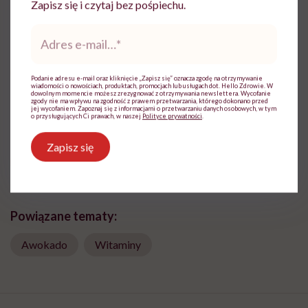
Zapisz się i czytaj bez pośpiechu.
Adres
e-
Urszula Gruszka
mail
*
Redaktorka pisząca głównie o psychologii i
Podanie adresu e-mail oraz kliknięcie „Zapisz się” oznacza zgodę na otrzymywanie
tematach stricte medycznych
wiadomości o nowościach, produktach, promocjach lub usługach dot. Hello Zdrowie. W
dowolnym momencie możesz zrezygnować z otrzymywania newslettera. Wycofanie
zgody nie ma wpływu na zgodność z prawem przetwarzania, którego dokonano przed
Zobacz profil
jej wycofaniem. Zapoznaj się z informacjami o przetwarzaniu danych osobowych, w tym
o przysługujących Ci prawach, w naszej
Polityce prywatności
.
Zapisz się
Udostępnij
Powiązane tematy:
Awokado
Witaminy