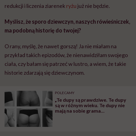
redukcji i liczenia ziarenek
ryżu
już nie będzie.
Myślisz, że sporo dziewczyn, naszych rówieśniczek,
ma podobną historię do twojej?
O rany, myślę, że nawet gorszą! Ja nie miałam na
przykład takich epizodów, że nienawidziłam swojego
ciała, czy bałam się patrzeć w lustro, a wiem, że takie
historie zdarzają się dziewczynom.
POLECAMY
„Te dupy są prawdziwe. Te dupy
są w różnym wieku. Te dupy nie
mają na sobie grama
Photoshopa”. Tak instruktorka
fitness walczy z kompleksami. A
nam się to bardzo podoba!