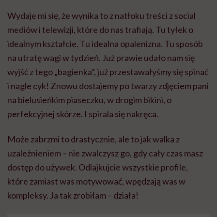
Wydaje mi się, że wynika to z natłoku treści z social
mediów i telewizji, które do nas trafiają. Tu tyłek o
idealnym kształcie. Tu idealna opalenizna. Tu sposób
na utratę wagi w tydzień. Już prawie udało nam się
wyjść z tego „bagienka”, już przestawałyśmy się spinać
i nagle cyk! Znowu dostajemy po twarzy zdjęciem pani
na bielusieńkim piaseczku, w drogim bikini, o
perfekcyjnej skórze. I spirala się nakręca.
Może zabrzmi to drastycznie, ale to jak walka z
uzależnieniem – nie zwalczysz go, gdy cały czas masz
dostęp do używek. Odlajkujcie wszystkie profile,
które zamiast was motywować, wpędzają was w
kompleksy. Ja tak zrobiłam – działa!