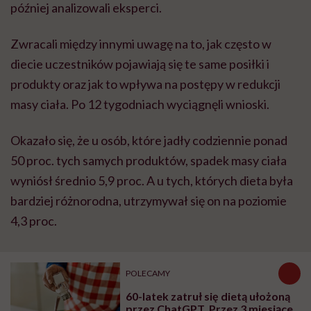
później analizowali eksperci.
Zwracali między innymi uwagę na to, jak często w
diecie uczestników pojawiają się te same posiłki i
produkty oraz jak to wpływa na postępy w redukcji
masy ciała. Po 12 tygodniach wyciągnęli wnioski.
Okazało się, że u osób, które jadły codziennie ponad
50 proc. tych samych produktów, spadek masy ciała
wyniósł średnio 5,9 proc. A u tych, których dieta była
bardziej różnorodna, utrzymywał się on na poziomie
4,3 proc.
POLECAMY
60-latek zatruł się dietą ułożoną
przez ChatGPT. Przez 3 miesiące