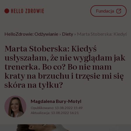
Go
to
Fundacja
content
HelloZdrowie: Odżywianie
›
Diety
›
Marta Stoberska: Kiedyś us
Marta Stoberska: Kiedyś
usłyszałam, że nie wyglądam jak
trenerka. Bo co? Bo nie mam
kraty na brzuchu i trzęsie mi się
skóra na tyłku?
Magdalena Bury-Motyl
Opublikowano:
13.08.2022 15:49
Aktualizacja:
13.08.2022 16:21