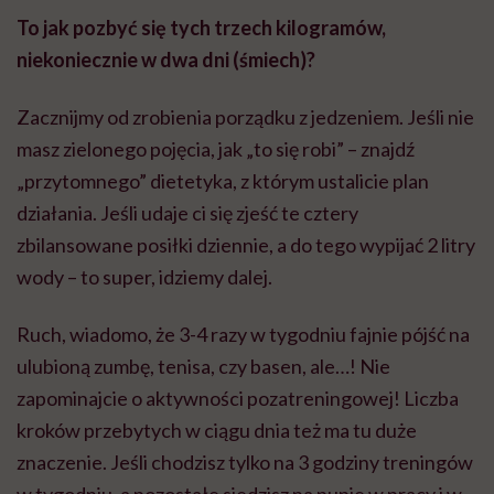
To jak pozbyć się tych trzech kilogramów,
niekoniecznie w dwa dni (śmiech)?
Zacznijmy od zrobienia porządku z jedzeniem. Jeśli nie
masz zielonego pojęcia, jak „to się robi” – znajdź
„przytomnego” dietetyka, z którym ustalicie plan
działania. Jeśli udaje ci się zjeść te cztery
zbilansowane posiłki dziennie, a do tego wypijać 2 litry
wody – to super, idziemy dalej.
Ruch, wiadomo, że 3-4 razy w tygodniu fajnie pójść na
ulubioną zumbę, tenisa, czy basen, ale…! Nie
zapominajcie o aktywności pozatreningowej! Liczba
kroków przebytych w ciągu dnia też ma tu duże
znaczenie. Jeśli chodzisz tylko na 3 godziny treningów