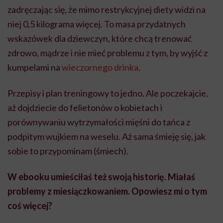
zadręczając się, że mimo restrykcyjnej diety widzi na
niej 0,5 kilograma więcej. To masa przydatnych
wskazówek dla dziewczyn, które chcą trenować
zdrowo, mądrze i nie mieć problemu z tym, by wyjść z
kumpelami na
wieczornego drinka
.
Przepisy i plan treningowy to jedno. Ale poczekajcie,
aż dojdziecie do felietonów o kobietach i
porównywaniu wytrzymałości mięśni do tańca z
podpitym wujkiem na weselu. Aż sama śmieję się, jak
sobie to przypominam (śmiech).
W ebooku umieściłaś też swoją historię. Miałaś
problemy z miesiączkowaniem. Opowiesz mi o tym
coś więcej?