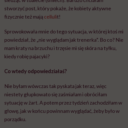
siedząc w toalecie (śmiech). Bardzo chciałam
stworzyć post, który pokaże, że kobiety aktywne
fizycznie też mają
celluli
t!
Sprowokowała mnie do tego sytuacja, w której ktoś mi
powiedział, że „nie wyglądam jak trenerka”. Bo co? Nie
mam kraty na brzuchu i trzęsie mi się skóra na tyłku,
kiedy robię pajacyki?
Co wtedy odpowiedziałaś?
Nie byłam wówczas tak pyskata jak teraz, więc
niestety głupkowato się zaśmiałam i obróciłam
sytuację w żart. A potem przez tydzień zachodziłam w
głowę, jak w końcu powinnam wyglądać, żeby było w
porządku.