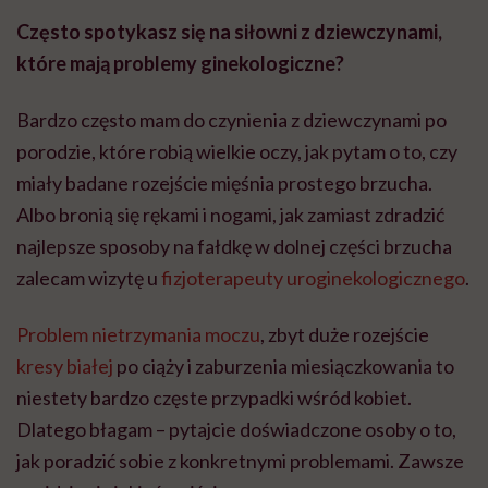
Często spotykasz się na siłowni z dziewczynami,
które mają problemy ginekologiczne?
Bardzo często mam do czynienia z dziewczynami po
porodzie, które robią wielkie oczy, jak pytam o to, czy
miały badane rozejście mięśnia prostego brzucha.
Albo bronią się rękami i nogami, jak zamiast zdradzić
najlepsze sposoby na fałdkę w dolnej części brzucha
zalecam wizytę u
fizjoterapeuty uroginekologicznego
.
Problem nietrzymania moczu
, zbyt duże rozejście
kresy białej
po ciąży i zaburzenia miesiączkowania to
niestety bardzo częste przypadki wśród kobiet.
Dlatego błagam – pytajcie doświadczone osoby o to,
jak poradzić sobie z konkretnymi problemami. Zawsze