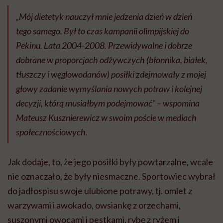
„Mój dietetyk nauczył mnie jedzenia dzień w dzień
tego samego. Był to czas kampanii olimpijskiej do
Pekinu. Lata 2004-2008. Przewidywalne i dobrze
dobrane w proporcjach odżywczych (błonnika, białek,
tłuszczy i węglowodanów) posiłki zdejmowały z mojej
głowy zadanie wymyślania nowych potraw i kolejnej
decyzji, którą musiałbym podejmować” – wspomina
Mateusz Kusznierewicz w swoim poście w mediach
społecznościowych.
Jak dodaje, to, że jego posiłki były powtarzalne, wcale
nie oznaczało, że były niesmaczne. Sportowiec wybrał
do jadłospisu swoje ulubione potrawy, tj. omlet z
warzywami i awokado, owsiankę z orzechami,
suszonymi owocami i pestkami, rybę z ryżem i