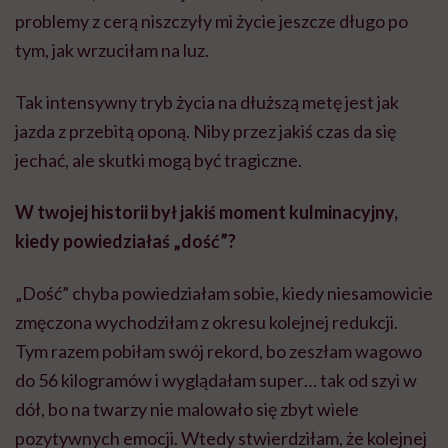
problemy z cerą niszczyły mi życie jeszcze długo po
tym, jak wrzuciłam na luz.
Tak intensywny tryb życia na dłuższą metę jest jak
jazda z przebitą oponą. Niby przez jakiś czas da się
jechać, ale skutki mogą być tragiczne.
W twojej historii był jakiś moment kulminacyjny,
kiedy powiedziałaś „dość”?
„Dość” chyba powiedziałam sobie, kiedy niesamowicie
zmęczona wychodziłam z okresu kolejnej redukcji.
Tym razem pobiłam swój rekord, bo zeszłam wagowo
do 56 kilogramów i wyglądałam super… tak od szyi w
dół, bo na twarzy nie malowało się zbyt wiele
pozytywnych emocji. Wtedy stwierdziłam, że kolejnej