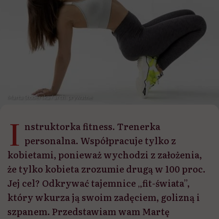
Marta Stoberska / arch. prywatne
I
nstruktorka fitness. Trenerka
personalna. Współpracuje tylko z
kobietami, ponieważ wychodzi z założenia,
że tylko kobieta zrozumie drugą w 100 proc.
Jej cel? Odkrywać tajemnice „fit-świata”,
który wkurza ją swoim zadęciem, golizną i
szpanem. Przedstawiam wam Martę