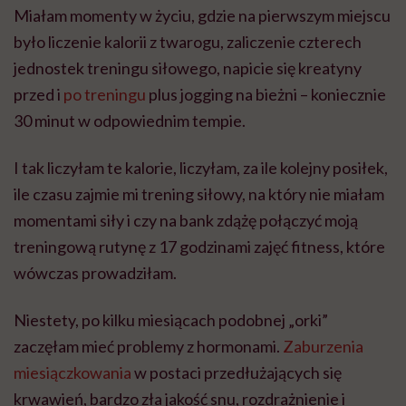
Miałam momenty w życiu, gdzie na pierwszym miejscu
było liczenie kalorii z twarogu, zaliczenie czterech
jednostek treningu siłowego, napicie się kreatyny
przed i
po treningu
plus jogging na bieżni – koniecznie
30 minut w odpowiednim tempie.
I tak liczyłam te kalorie, liczyłam, za ile kolejny posiłek,
ile czasu zajmie mi trening siłowy, na który nie miałam
momentami siły i czy na bank zdążę połączyć moją
treningową rutynę z 17 godzinami zajęć fitness, które
wówczas prowadziłam.
Niestety, po kilku miesiącach podobnej „orki”
zaczęłam mieć problemy z hormonami.
Zaburzenia
miesiączkowania
w postaci przedłużających się
krwawień, bardzo zła jakość snu, rozdrażnienie i