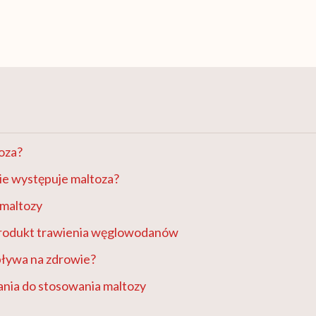
oza?
ie występuje maltoza?
maltozy
produkt trawienia węglowodanów
pływa na zdrowie?
nia do stosowania maltozy