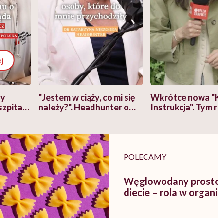
j
zy
"Jestem w ciąży, co mi się
Wkrótce nowa "
szpitalu
należy?". Headhunter o
Instrukcja". Tym 
szkadzać
zmianie pokoleniowej u
atakach paniki. Z
tylko
kobiet w ciąży na rynku
warsztat pacjen
braźni"
pracy
ekspercki
POLECAMY
Węglowodany proste 
diecie – rola w organ