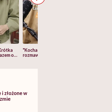
Krótka
"Kocham go, więc nie będę
Co się zmienia 
razem o
rozmawiać o pieniądzach".
lat? Dorota Sz
a nami
Ekspertka wyjaśnia,
"Człowiek myśla
cko-
dlaczego to błędne
swój organizm"
myślenie
i złożone w
izmie