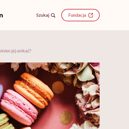
Szukaj
Fundacja
nien jej unikać?