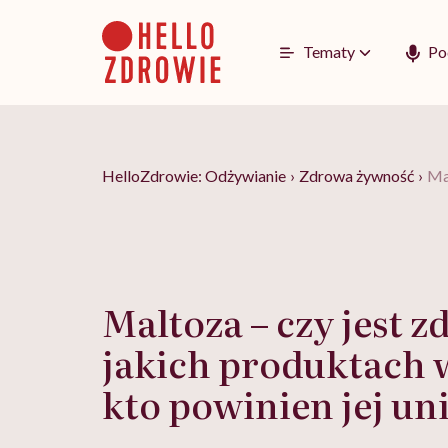
Go
to
content
Tematy
Po
HelloZdrowie: Odżywianie
›
Zdrowa żywność
›
Mal
Maltoza – czy jest 
jakich produktach w
kto powinien jej un