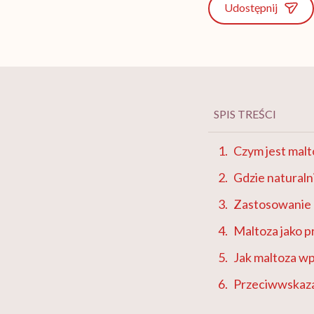
Udostępnij
SPIS TREŚCI
Czym jest malt
Gdzie naturaln
Zastosowanie 
Maltoza jako 
Jak maltoza w
Przeciwwskaza