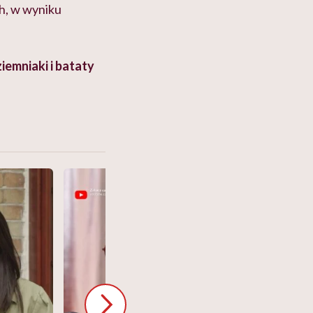
h, w wyniku
ziemniaki i bataty