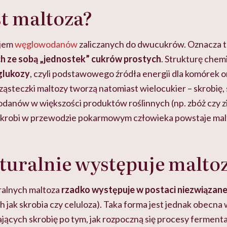
t maltoza?
ajem
węglowodanów
zaliczanych do dwucukrów. Oznacza to,
 ze sobą „jednostek” cukrów prostych
. Strukturę chem
glukozy
, czyli podstawowego źródła energii dla komórek 
ząsteczki maltozy tworzą natomiast wielocukier – skrobię,
anów w większości produktów roślinnych (np. zbóż czy 
skrobi w przewodzie pokarmowym człowieka powstaje mal
turalnie występuje malto
alnych maltoza
rzadko występuje w postaci niezwiązane
h jak skrobia czy celuloza). Taka forma jest jednak obecna 
ących skrobię po tym, jak rozpoczną się procesy fermentac