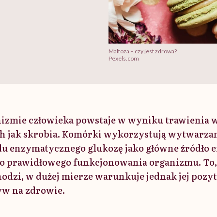
Maltoza – czy jest zdrowa?
Pexels.com
nizmie człowieka powstaje w wyniku trawieni
ch jak skrobia. Komórki wykorzystują wytwarz
du enzymatycznego glukozę jako główne źródło e
do prawidłowego funkcjonowania organizmu. To, 
dzi, w dużej mierze warunkuje jednak jej pozy
w na zdrowie.