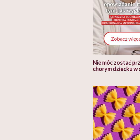
Zobacz więce
 i miał
Najlepsza dieta wydaje się
Nie móc zostać pr
 lekko
banalna, a może
chorym dziecku w 
ie”
zapobiegać nowotworom
to tortura. "Prze
w tym może chyba 
głupota i brak wyo