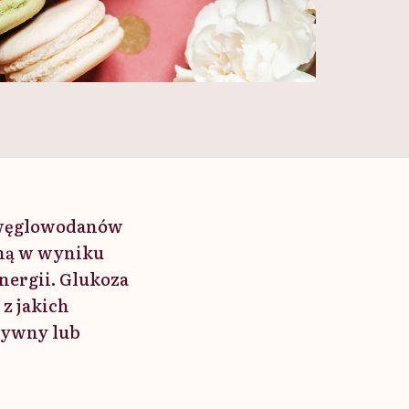
a węglowodanów
aną w wyniku
nergii. Glukoza
z jakich
tywny lub