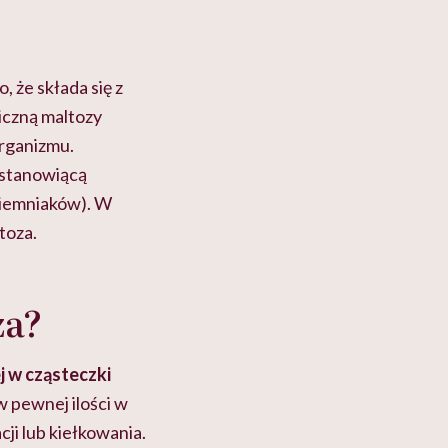
 że składa się z
iczną maltozy
organizmu.
 stanowiącą
ziemniaków). W
toza.
za?
j w cząsteczki
w pewnej ilości w
ji lub kiełkowania.