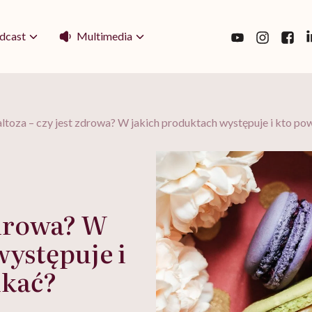
Multimedia
dcast
toza – czy jest zdrowa? W jakich produktach występuje i kto powi
zdrowa? W
ystępuje i
ikać?