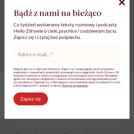
Bądź z nami na bieżąco
Palenie na stosie, histeria i
Co tydzień wybieramy teksty, rozmowy i podcasty
Hello Zdrowie o ciele, psychice i codziennym życiu.
lobotomia. Czyli rzecz o tym, jak
Zapisz się i czytaj bez pośpiechu.
„leczono” kobiety
Adres
e-
mail
*
Podanie adresu e-mail oraz kliknięcie „Zapisz się” oznacza zgodę na otrzymywanie
wiadomości o nowościach, produktach, promocjach lub usługach dot. Hello Zdrowie. W
dowolnym momencie możesz zrezygnować z otrzymywania newslettera. Wycofanie
zgody nie ma wpływu na zgodność z prawem przetwarzania, którego dokonano przed
jej wycofaniem. Zapoznaj się z informacjami o przetwarzaniu danych osobowych, w tym
o przysługujących Ci prawach, w naszej
Polityce prywatności
.
Zapisz się