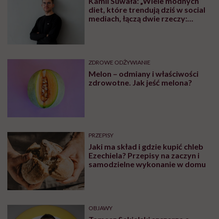
Kamil Suwała: „Wiele modnych
diet, które trendują dziś w social
mediach, łączą dwie rzeczy:
eliminacje i udziwnienia”
ZDROWE ODŻYWIANIE
Melon – odmiany i właściwości
zdrowotne. Jak jeść melona?
PRZEPISY
Jaki ma skład i gdzie kupić chleb
Ezechiela? Przepisy na zaczyn i
samodzielne wykonanie w domu
OBJAWY