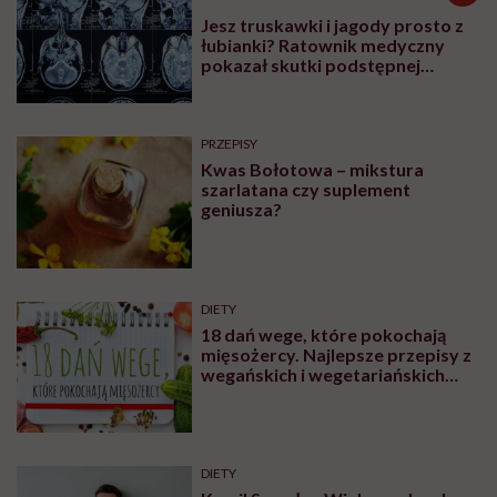
Jesz truskawki i jagody prosto z
łubianki? Ratownik medyczny
pokazał skutki podstępnej
choroby niemytych owoców
PRZEPISY
Kwas Bołotowa – mikstura
szarlatana czy suplement
geniusza?
DIETY
18 dań wege, które pokochają
mięsożercy. Najlepsze przepisy z
wegańskich i wegetariańskich
blogów
DIETY