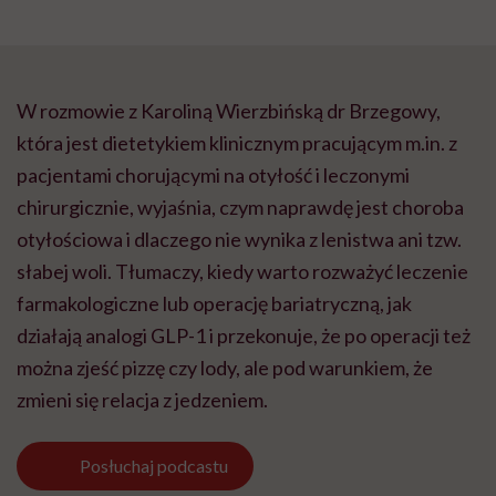
W rozmowie z Karoliną Wierzbińską dr Brzegowy,
która jest dietetykiem klinicznym pracującym m.in. z
pacjentami chorującymi na otyłość i leczonymi
chirurgicznie, wyjaśnia, czym naprawdę jest choroba
otyłościowa i dlaczego nie wynika z lenistwa ani tzw.
słabej woli. Tłumaczy, kiedy warto rozważyć leczenie
farmakologiczne lub operację bariatryczną, jak
działają analogi GLP-1 i przekonuje, że po operacji też
można zjeść pizzę czy lody, ale pod warunkiem, że
zmieni się relacja z jedzeniem.
Posłuchaj
podcastu