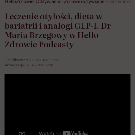
HelloZdrowie: Odżywianie
›
Zdrowe odżywianie
›
Leczenie oty
Leczenie otyłości, dieta w
bariatrii i analogi GLP-1. Dr
Maria Brzegowy w Hello
Zdrowie Podcasty
Opublikowano:
26.06.2026 11:58
Aktualizacja:
02.07.2026 12:41