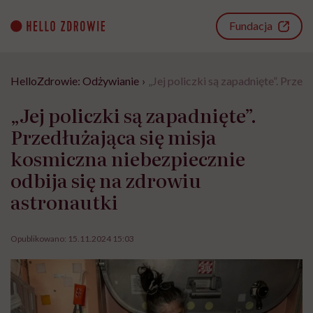
Go
to
Fundacja
content
HelloZdrowie: Odżywianie
›
„Jej policzki są zapadnięte”. Prze
„Jej policzki są zapadnięte”.
Przedłużająca się misja
kosmiczna niebezpiecznie
odbija się na zdrowiu
astronautki
Opublikowano:
15.11.2024 15:03