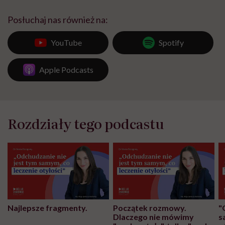
Posłuchaj nas również na:
YouTube
Spotify
Apple Podcasts
Rozdziały tego podcastu
Najlepsze fragmenty.
Początek rozmowy.
"
Dlaczego nie mówimy
s