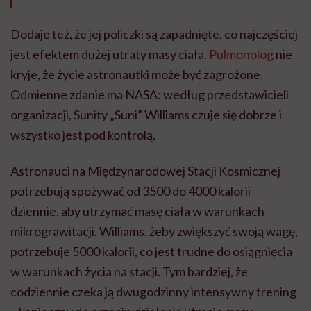
Dodaje też, że jej policzki są zapadnięte, co najczęściej
jest efektem dużej utraty masy ciała.
Pulmonolog
nie
kryje, że życie astronautki może być zagrożone.
Odmienne zdanie ma NASA: według przedstawicieli
organizacji, Sunity „Suni” Williams czuje się dobrze i
wszystko jest pod kontrolą.
Astronauci na Międzynarodowej Stacji Kosmicznej
potrzebują spożywać od 3500 do 4000 kalorii
dziennie, aby utrzymać masę ciała w warunkach
mikrograwitacji. Williams, żeby zwiększyć swoją wagę,
potrzebuje 5000 kalorii, co jest trudne do osiągnięcia
w warunkach życia na stacji. Tym bardziej, że
codziennie czeka ją dwugodzinny intensywny trening