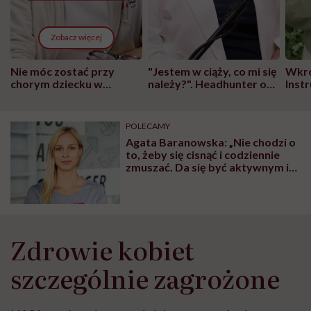
Zobacz więcej
Nie móc zostać przy
"Jestem w ciąży, co mi się
Wkró
chorym dziecku w
należy?". Headhunter o
Inst
szpitalu to tortura.
zmianie pokoleniowej u
atak
"Przeszkadzać w tym
kobiet w ciąży na rynku
wars
może chyba tylko
pracy
eksp
POLECAMY
głupota i brak
Agata Baranowska: „Nie chodzi o
wyobraźni"
to, żeby się cisnąć i codziennie
zmuszać. Da się być aktywnym i
mieć z tego zarówno frajdę, jak i
korzyści zdrowotne”
Zdrowie kobiet
szczególnie zagrożone