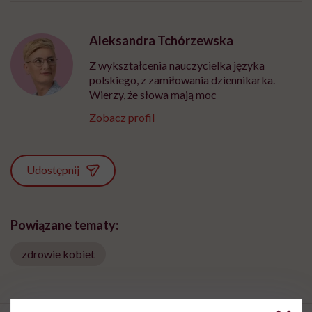
Aleksandra Tchórzewska
Z wykształcenia nauczycielka języka
polskiego, z zamiłowania dziennikarka.
Wierzy, że słowa mają moc
Zobacz profil
Udostępnij
Powiązane tematy:
zdrowie kobiet