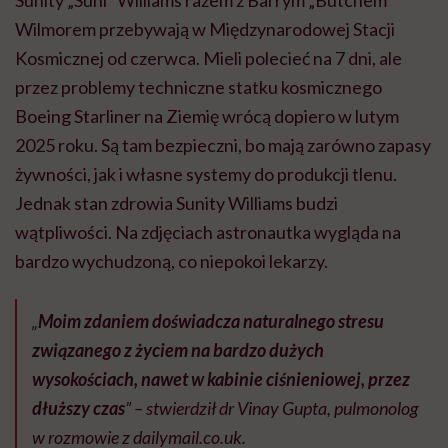
Sunity „Suni” Williams razem z Barrym „Butchem”
Wilmorem przebywają w Międzynarodowej Stacji
Kosmicznej od czerwca. Mieli polecieć na 7 dni, ale
przez problemy techniczne statku kosmicznego
Boeing Starliner na Ziemię wrócą dopiero w lutym
2025 roku. Są tam bezpieczni, bo mają zarówno zapasy
żywności, jak i własne systemy do produkcji tlenu.
Jednak stan zdrowia Sunity Williams budzi
wątpliwości. Na zdjęciach astronautka wygląda na
bardzo wychudzoną, co niepokoi lekarzy.
„
Moim zdaniem doświadcza naturalnego stresu
związanego z życiem na bardzo dużych
wysokościach, nawet w kabinie ciśnieniowej, przez
dłuższy czas
” – stwierdził dr Vinay Gupta, pulmonolog
w rozmowie z
dailymail.co.uk.