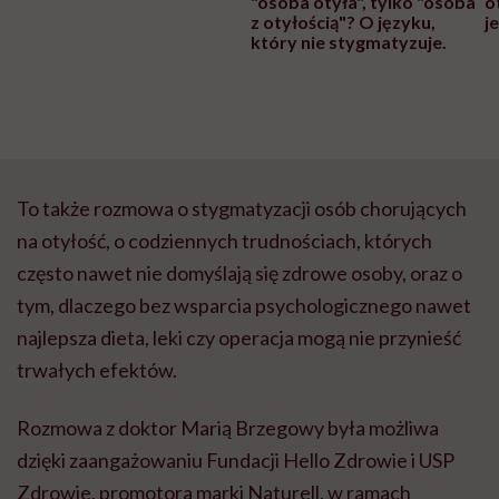
"osoba otyła", tylko "osoba
o
z otyłością"? O języku,
j
który nie stygmatyzuje.
To także rozmowa o stygmatyzacji osób chorujących
na otyłość, o codziennych trudnościach, których
często nawet nie domyślają się zdrowe osoby, oraz o
tym, dlaczego bez wsparcia psychologicznego nawet
najlepsza dieta, leki czy operacja mogą nie przynieść
trwałych efektów.
Rozmowa z doktor Marią Brzegowy była możliwa
dzięki zaangażowaniu Fundacji Hello Zdrowie i USP
Zdrowie, promotora marki Naturell, w ramach