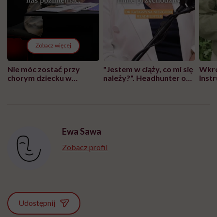
Zobacz więcej
Nie móc zostać przy
"Jestem w ciąży, co mi się
Wkró
chorym dziecku w
należy?". Headhunter o
Inst
szpitalu to tortura.
zmianie pokoleniowej u
atak
"Przeszkadzać w tym
kobiet w ciąży na rynku
wars
może chyba tylko
pracy
eksp
głupota i brak
wyobraźni"
Ewa Sawa
Zobacz profil
Udostępnij