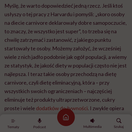
Myślę, że warto dopowiedzieć jedną rzecz. Jeśli ktoś
usłyszy o tej pracy z Harvardu i pomyśli: „skoro osoby
na diecie carnivore deklarowały dobre samopoczucie,
to znaczy, że wszystko jest super”, to trzeba się na
chwilę zatrzymać i zastanowić, z jakiego punktu
startowały te osoby.
Możemy założyć, że wcześniej
wiele z nich jadło podobnie jak ogół populacji, a wiemy
ze statystyk, że jakość diety w populacji często nie jest
najlepsza. I teraz takie osoby przechodzą na dietę
carnivore, czyli dietę eliminacyjną, która – przy
wszystkich swoich ograniczeniach – najczęściej
eliminuje też produkty ultraprzetworzone, cukry
proste i wiele
dodatków do żywności
. I zwykle opiera
się na nieprzetworzonym mięsie.
To właśnie to może
Strona główna
tłumaczyć, dlaczego część osób raportowała poprawę
Multimedia
Szukaj
Tematy
Podcast