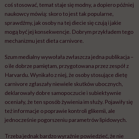
coś stosować, temat staje się modny, a dopiero później
naukowcy mówią: skoro to jest tak popularne,
sprawdźmy, jak osoby na tej diecie się czują i jakie
mogą być jej konsekwencje. Dobrym przykładem tego
mechanizmu jest dieta carnivore.
Szum medialny wywołała zwłaszcza jedna publikacja –
o ile dobrze pamiętam, przygotowana przez zespół z
Harvardu. Wynikało z niej, że osoby stosujące dietę
carnivore zgłaszały niewiele skutków ubocznych,
deklarowały dobre samopoczucie i subiektywnie
oceniały, że ten sposób żywienia im służy. Pojawiły się
też informacje o poprawie kontroli glikemii, ale
jednocześnie pogorszeniu parametrów lipidowych.
Trzeba jednak bardzo wyraźnie powiedzieć, że nie