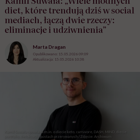
diet, które trendują dziś w social
mediach, łączą dwie rzeczy:
eliminacje i udziwnienia”
Marta Dragan
Opublikowano:
15.05.2026 09:09
Aktualizacja:
15.05.2026 10:38
Kamil Suwała opowiada m.in. o diecie keto, carnivore, DASH, MIND, diecie
portfolio, detoksach i postach przerywanych / Zdjęcie: Archiwum