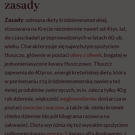
zasady
Zasady:
odmiana diety śródziemnomorskiej,
stosowana na Krecie niezmiennie nawet od 4 tys. lat,
do czasu badań przeprowadzonych w latach 60. ub.
wieku. Charakteryzuje się najwyższym spożyciem
tłuszczu, głównie w postaci
oliwy z oliwek
, bogatej w
jednonienasycone kwasy tłuszczowe. Tłuszcz
zapewnia do 40 proc. energii kreteńskiej diety, która
w porównaniu z tą śródziemnomorską zawiera też
mniej produktów zwierzęcych, m.in. zaleca tylko 40 g
ryb dziennie, większość
węglowodanów
dostarcza w
postaci
owoców i warzyw
, a także ok. ośmiu kromek
chleba dziennie (do pół kilograma razowca na
zakwasie). Dieta wyróżnia się też wysokim spożyciem
roślinnego kwasu
omega-3
, kwasu alfa-linolowego, z