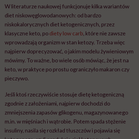
W literaturze naukowej funkcjonuje kilka wariantów
diet niskowęglowodanowych: od bardzo
niskokalorycznych diet ketogenicznych, przez
klasyczne keto, po
diety low carb
, które nie zawsze
wprowadzają organizm w stan ketozy. Trzeba więc
najpierw doprecyzować, o jakim modelu żywieniowym
mówimy. To ważne, bo wiele osób mówiąc, że jest na
keto, w praktyce po prostu ograniczyło makaron czy
pieczywo.
Jeśli ktoś rzeczywiście stosuje dietę ketogeniczną
zgodnie z założeniami, najpierw dochodzi do
zmniejszenia zapasów glikogenu, magazynowanego
m.in. w mięśniach i wątrobie. Potem spada stężenie
insuliny, nasila się rozkład tłuszczów i pojawia się