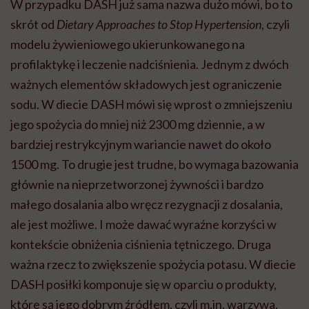
W przypadku DASH już sama nazwa dużo mówi, bo to
skrót od
Dietary Approaches to Stop Hypertension
, czyli
modelu żywieniowego ukierunkowanego na
profilaktykę i leczenie nadciśnienia. Jednym z dwóch
ważnych elementów składowych jest ograniczenie
sodu. W diecie DASH mówi się wprost o zmniejszeniu
jego spożycia do mniej niż 2300 mg dziennie, a w
bardziej restrykcyjnym wariancie nawet do około
1500 mg. To drugie jest trudne, bo wymaga bazowania
głównie na nieprzetworzonej żywności i bardzo
małego dosalania albo wręcz rezygnacji z dosalania,
ale jest możliwe. I może dawać wyraźne korzyści w
kontekście obniżenia ciśnienia tętniczego. Druga
ważna rzecz to zwiększenie spożycia potasu. W diecie
DASH posiłki komponuje się w oparciu o produkty,
które są jego dobrym źródłem, czyli m.in. warzywa,