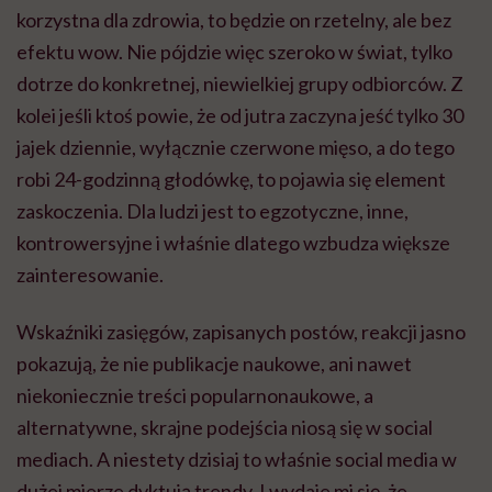
korzystna dla zdrowia, to będzie on rzetelny, ale bez
efektu wow. Nie pójdzie więc szeroko w świat, tylko
dotrze do konkretnej, niewielkiej grupy odbiorców. Z
kolei jeśli ktoś powie, że od jutra zaczyna jeść tylko 30
jajek dziennie, wyłącznie czerwone mięso, a do tego
robi 24-godzinną głodówkę, to pojawia się element
zaskoczenia. Dla ludzi jest to egzotyczne, inne,
kontrowersyjne i właśnie dlatego wzbudza większe
zainteresowanie.
Wskaźniki zasięgów, zapisanych postów, reakcji jasno
pokazują, że nie publikacje naukowe, ani nawet
niekoniecznie treści popularnonaukowe, a
alternatywne, skrajne podejścia niosą się w social
mediach. A niestety dzisiaj to właśnie social media w
dużej mierze dyktują trendy. I wydaje mi się, że