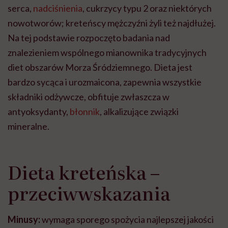
serca,
nadciśnienia
, cukrzycy typu 2 oraz niektórych
nowotworów; kreteńscy mężczyźni żyli też najdłużej.
Na tej podstawie rozpoczęto badania nad
znalezieniem wspólnego mianownika tradycyjnych
diet obszarów Morza Śródziemnego. Dieta jest
bardzo sycąca i urozmaicona, zapewnia wszystkie
składniki odżywcze, obfituje zwłaszcza w
antyoksydanty,
błonnik
, alkalizujące związki
mineralne.
Dieta kreteńska –
przeciwwskazania
Minusy:
wymaga sporego spożycia najlepszej jakości