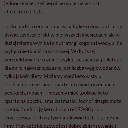
jednocześnie częściej obserwuje się wzrost
cholesterolu LDL.
Jeśli chodzi o redukcję masy ciała, keto i low carb mogą
dawać szybszy efekt w pierwszych miesiącach, ale w
dużej mierze wynika to z utraty glikogenu i wody, a nie
wyłącznie tkanki tłuszczowej. W dłuższej
perspektywie te różnice zwykle się zacierają. Dlatego
dla mnie najważniejsza nie jest liczba węglowodanów,
tylko jakość diety. Możemy mieć keto w stylu
śródziemnomorskim – oparte na oliwie, orzechach,
pestkach, rybach – i możemy mieć „polskie keto”
oparte na boczku, smalcu i maśle. Jedno i drugie może
spełniać definicję keto, bo ma też 70-80 proc.
tłuszczów, ale ich wpływ na zdrowie będzie zupełnie
inny. Przy keto kluczowe jest dobre zbilansowanie i