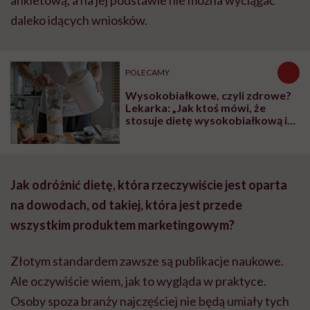
daleko idących wniosków.
POLECAMY
Wysokobiałkowe, czyli zdrowe?
Lekarka: „Jak ktoś mówi, że
stosuje dietę wysokobiałkową i
wyniki badań ma dobre,
odpowiadam: Tak, teraz, ale nie
wiadomo, jak będzie kiedyś”
Jak odróżnić dietę, która rzeczywiście jest oparta
na dowodach, od takiej, która jest przede
wszystkim produktem marketingowym?
Złotym standardem zawsze są publikacje naukowe.
Ale oczywiście wiem, jak to wygląda w praktyce.
Osoby spoza branży najczęściej nie będą umiały tych