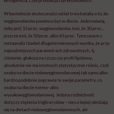
ketogeneza, czyli produkcja ciał ketonowych.
W kontekście skuteczności od lat trwa batalia o to, ile
węglowodanów powinno być w diecie. Jedni mówią,
żeby jeść 15 proc. węglowodanów, inni, że 30 proc.,
jeszcze inni, że 50 proc. albo 65 proc. Tymczasem z
metaanaliz i badań długoterminowych wynika, że przy
najważniejszych parametrach zdrowotnych, tj.
ciśnienie, glukoza na czczo czy profil lipidowy,
absolutnie nie ma istotnych statystycznie różnic, czyli
osoba na diecie niskowęglowodanowej tak samo albo
bardzo podobnie poprawia te swoje parametry, co
osoba na diecie normo- albo
wysokowęglowodanowej. Jedyna rozbieżność
dotyczy stężenia triglicerydów – nieco lepiej obniżają
się na dietach niskowęglowodanowych, ale