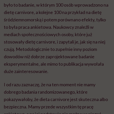
było to badanie, w którym 100 osób wprowadzono na
dietę carnivore, a kolejne 100 na przykład na dietę
śródziemnomorską i potem porównano efekty, tylko
to była praca ankietowa. Naukowcy znaleźli w
mediach społecznościowych osoby, które już
stosowały dietę carnivore, i zapytali je, jak się na niej
czują. Metodologicznie to zupełnie inny poziom
dowodów niż dobrze zaprojektowane badanie
eksperymentalne, ale mimo to publikacja wywołała
duże zainteresowanie.
I od razu zaznaczę, że na ten moment nie mamy
dobrego badania randomizowanego, które
pokazywałoby, że dieta carnivore jest skuteczna albo
bezpieczna. Mamy przede wszystkim tę pracę
ankietową, a na jej podstawie nie można wyciągać