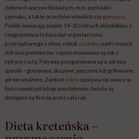
zielonych warzyw liściastych, m.in. portulaki i
szpinaku, a także orzechów włoskich czy
gorczycy
.
Posiłki zawierają zwykle 14–20 różnych składników, z
czego połowa to baza dań w postaci sosu
przyrządzanego z oliwy, cebuli,
czosnku
, natki i innych
ziół oraz pomidorów; często stosowane są sok z
cytryny i octy. Potrawy przygotowane są w zdrowy
sposób – gotowane, duszone, pieczone lub grillowane,
ale nie smażone. Zamiast
cukru
spożywa się owoce w
ilości nawet pół kilograma dziennie; świeże są
dostępne na Krecie przez cały rok.
Dieta kreteńska –
przeznaczenie