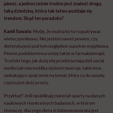
jakość, a jednocześnie trudno jest znaleźć drugą
taką dziedzinę, która tak łatwo poddaje się
trendom. Skąd ten paradoks?
Kamil Suwała:
Myślę, że można by to rozpatrywać
wieloczynnikowo. Nie jestem nawet pewien, czy
dietetyka jest pod tym względem zupełnie wyjątkowa.
Pewne podobieństwa widzę także w farmakoterapii.
To efekt tego, jak dużą siłę przebicia mają dziś social
media i jak mocno klika się kontrowersja, takie inne,
zaskakujące spojrzenie na temat, który co do zasady
często jest dość prosty.
Przykład? Jeśli opublikuję materiał oparty na danych
naukowych i konkretnych badaniach, w którym
tłumaczę, dlaczego dieta śródziemnomorska jest