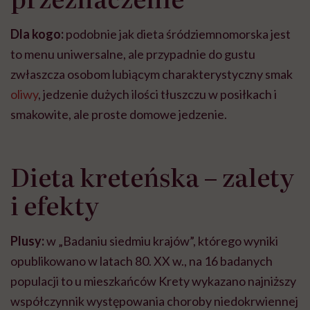
Dla kogo:
podobnie jak dieta śródziemnomorska jest
to menu uniwersalne, ale przypadnie do gustu
zwłaszcza osobom lubiącym charakterystyczny smak
oliwy
, jedzenie dużych ilości tłuszczu w posiłkach i
smakowite, ale proste domowe jedzenie.
Dieta kreteńska – zalety
i efekty
Plusy:
w „Badaniu siedmiu krajów”, którego wyniki
opublikowano w latach 80. XX w., na 16 badanych
populacji to u mieszkańców Krety wykazano najniższy
współczynnik występowania choroby niedokrwiennej