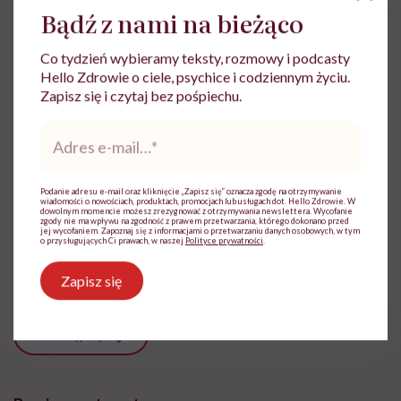
Bądź z nami na bieżąco
dżemy,
Co tydzień wybieramy teksty, rozmowy i podcasty
gumy do żucia.
Hello Zdrowie o ciele, psychice i codziennym życiu.
Zapisz się i czytaj bez pośpiechu.
Adres
e-
mail
*
Magdalena Bury-Motyl
Podanie adresu e-mail oraz kliknięcie „Zapisz się” oznacza zgodę na otrzymywanie
wiadomości o nowościach, produktach, promocjach lub usługach dot. Hello Zdrowie. W
dowolnym momencie możesz zrezygnować z otrzymywania newslettera. Wycofanie
Z wykształcenia - dziennikarka, pedagożka
zgody nie ma wpływu na zgodność z prawem przetwarzania, którego dokonano przed
jej wycofaniem. Zapoznaj się z informacjami o przetwarzaniu danych osobowych, w tym
i ekspertka ds. żywienia
o przysługujących Ci prawach, w naszej
Polityce prywatności
.
Zobacz profil
Zapisz się
Udostępnij