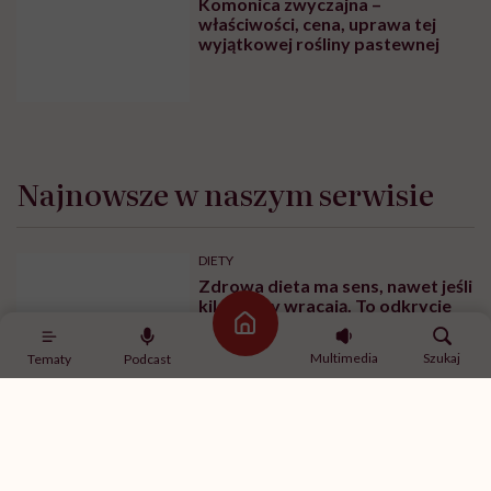
Komonica zwyczajna –
właściwości, cena, uprawa tej
wyjątkowej rośliny pastewnej
Najnowsze w naszym serwisie
DIETY
Zdrowa dieta ma sens, nawet jeśli
kilogramy wracają. To odkrycie
daje nadzieję wszystkim
Strona główna
walczącym z efektem jo-jo
Multimedia
Szukaj
Tematy
Podcast
ZDROWE ODŻYWIANIE
Leczenie otyłości, dieta w
bariatrii i analogi GLP-1. Dr Maria