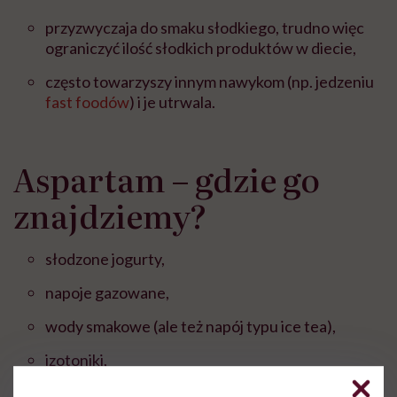
przyzwyczaja do smaku słodkiego, trudno więc
ograniczyć ilość słodkich produktów w diecie,
często towarzyszy innym nawykom (np. jedzeniu
fast foodów
) i je utrwala.
Aspartam – gdzie go
znajdziemy?
słodzone jogurty,
napoje gazowane,
wody smakowe (ale też napój typu ice tea),
izotoniki,
kakao w proszku,