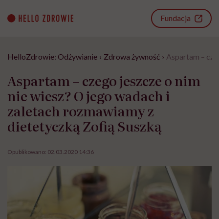
Go
to
Fundacja
content
HelloZdrowie: Odżywianie
›
Zdrowa żywność
›
Aspartam – czeg
Aspartam – czego jeszcze o nim
nie wiesz? O jego wadach i
zaletach rozmawiamy z
dietetyczką Zofią Suszką
Opublikowano:
02.03.2020 14:36