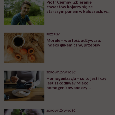
Piotr Ciemny: Zbieranie
chwastów kojarzy się ze
starszym panem w kaloszach, w
obdartej koszuli. Ja do tego
obrazka ludziom nie pasowałem
PRZEPISY
Morele – wartość odżywcza,
indeks glikemiczny, przepisy
ZDROWA ŻYWNOŚĆ
Homogenizacja – co to jest i czy
jest szkodliwa? Mleko
homogenizowane czy
pasteryzowane?
ZDROWA ŻYWNOŚĆ