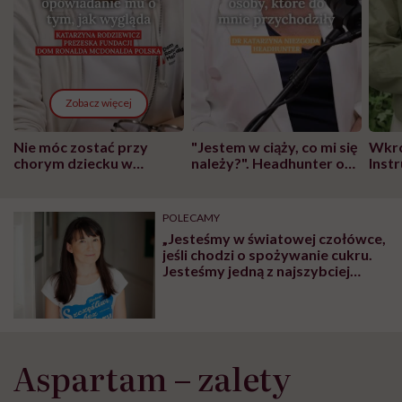
Zobacz więcej
Nie móc zostać przy
"Jestem w ciąży, co mi się
Wkró
chorym dziecku w
należy?". Headhunter o
Inst
szpitalu to tortura.
zmianie pokoleniowej u
atak
"Przeszkadzać w tym
kobiet w ciąży na rynku
wars
może chyba tylko
pracy
eksp
POLECAMY
głupota i brak
„Jesteśmy w światowej czołówce,
wyobraźni"
jeśli chodzi o spożywanie cukru.
Jesteśmy jedną z najszybciej
tyjących narodowości na
świecie!” – mówi Agnieszka
Wiśniewska
Aspartam – zalety