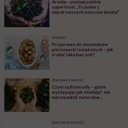
Aronia – poznaj polskie
superfood. „To jeden z
najzdrowszych owoców świata”
PRZEPISY
Przyprawa do ziemniaków
pieczonych i smażonych – jak
zrobić taką bez soli?
ZDROWA ŻYWNOŚĆ
Czym są fitoncydy – gdzie
występują i jak działają? Jak
wprowadzić naturalne
antybiotyki do diety
ZDROWA ŻYWNOŚĆ