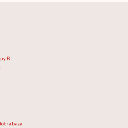
upy B
z
dobra baza