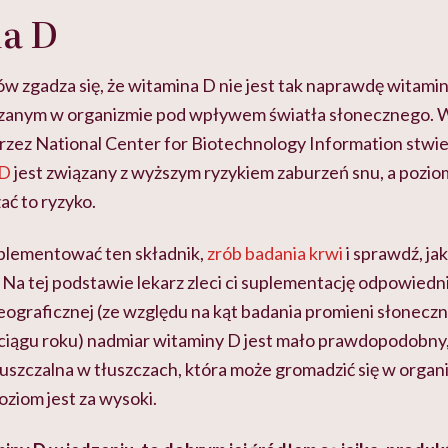
a D
 zgadza się, że witamina D nie jest tak naprawdę witaminą
nym w organizmie pod wpływem światła słonecznego. W 
zez National Center for Biotechnology Information stwie
 D
jest związany z wyższym ryzykiem zaburzeń snu, a poziom
ać to ryzyko.
plementować ten składnik,
zrób badania krwi
i sprawdź, jak
 Na tej podstawie lekarz zleci ci suplementację odpowiedn
eograficznej (ze względu na kąt badania promieni słoneczn
ciągu roku) nadmiar witaminy D jest mało prawdopodobny,
uszczalna w tłuszczach, która może gromadzić się w organiz
poziom jest za wysoki.