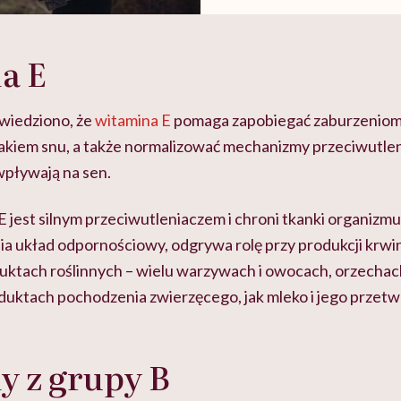
a E
wiedziono, że
witamina E
pomaga zapobiegać zaburzeniom
iem snu, a także normalizować mechanizmy przeciwutlen
wpływają na sen.
 jest silnym przeciwutleniaczem i chroni tkanki organizm
a układ odpornościowy, odgrywa rolę przy produkcji krw
duktach roślinnych – wielu warzywach i owocach, orzechac
oduktach pochodzenia zwierzęcego, jak mleko i jego przetwo
y z grupy B