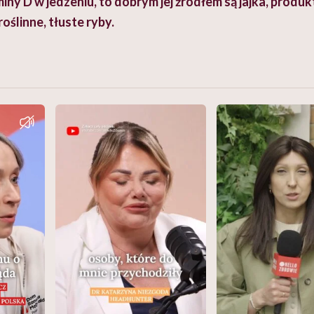
miny D w jedzeniu, to dobrym jej źródłem są jajka, produ
roślinne, tłuste ryby.