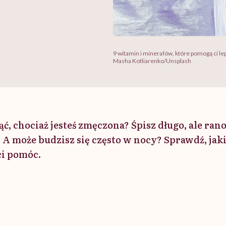
9 witamin i minerałów, które pomogą ci lep
Masha Kotliarenko/Unsplash
ć, chociaż jesteś zmęczona? Śpisz długo, ale rano
 A może budzisz się często w nocy? Sprawdź, jak
ci pomóc.