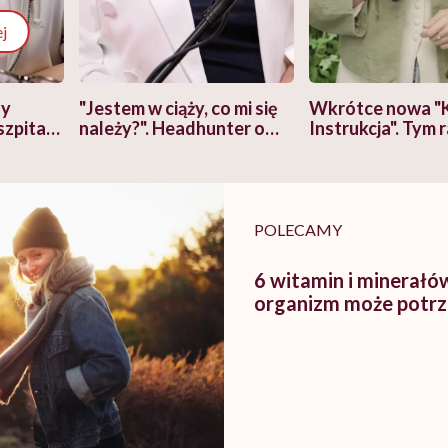
j
zy
"Jestem w ciąży, co mi się
Wkrótce nowa "
szpitalu
należy?". Headhunter o
Instrukcja". Tym 
szkadzać
zmianie pokoleniowej u
atakach paniki. Z
tylko
kobiet w ciąży na rynku
warsztat pacjen
braźni"
pracy
ekspercki
POLECAMY
6 witamin i minerałó
organizm może potr