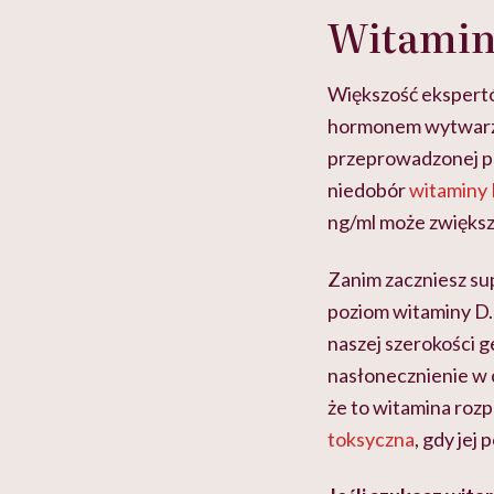
Witamin
Większość ekspertów
hormonem wytwarza
przeprowadzonej pr
niedobór
witaminy
ng/ml może zwiększ
Zanim zaczniesz su
poziom witaminy D.
naszej szerokości g
nasłonecznienie w 
że to witamina rozp
toksyczna
, gdy jej 