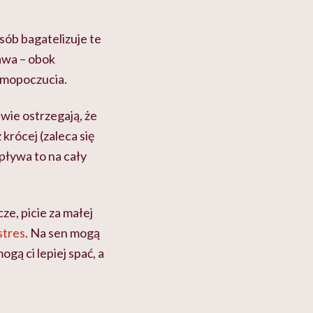
osób bagatelizuje te
awa – obok
samopoczucia.
wie ostrzegają, że
krócej (zaleca się
pływa to na cały
e, picie za małej
stres
. Na sen mogą
gą ci lepiej spać, a