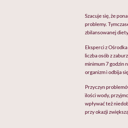
Szacuje się, że pon
problemy. Tymczase
zbilansowanej diety
Eksperci z Ośrodka 
liczba osób z zabur
minimum 7 godzin na
organizm i odbija si
Przyczyn problemów
ilości wody, przyjm
wpływać też niedobo
przy okazji zwięks