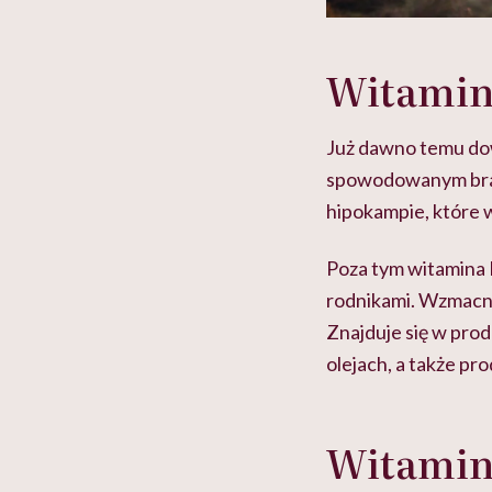
Witamin
Już dawno temu do
spowodowanym brak
hipokampie, które 
Poza tym witamina E
rodnikami. Wzmacni
Znajduje się w pro
olejach, a także pr
Witamin