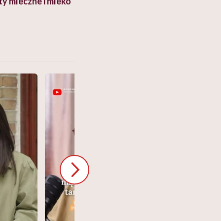
kty mleczne i mleko