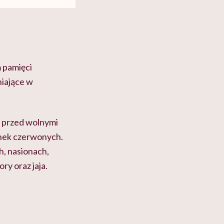
 pamięci
iające w
u przed wolnymi
inek czerwonych.
h, nasionach,
ry oraz jaja.