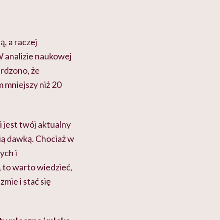
, a raczej
analizie naukowej
rdzono, że
 mniejszy niż 20
i jest twój aktualny
ią dawką. Chociaż w
ych i
 to warto wiedzieć,
mie i stać się