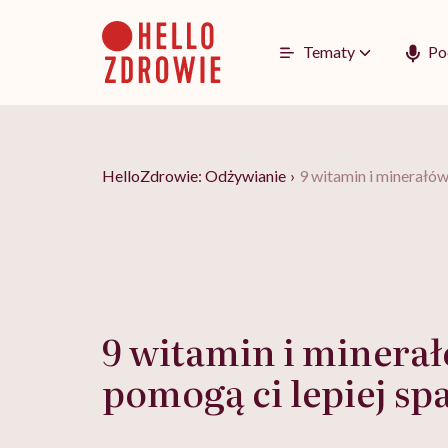
Go
to
content
Tematy
Po
HelloZdrowie: Odżywianie
›
9 witamin i minerałów
9 witamin i minerał
pomogą ci lepiej sp