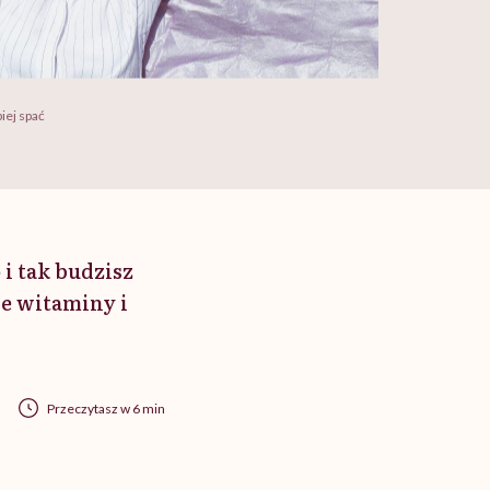
iej spać
 i tak budzisz
ie witaminy i
Przeczytasz w 6 min