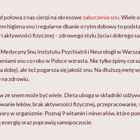
ad połowa z nas cierpi na okresowe
zaburzenia snu
. Wiele 
m higiena snu i regularne dbanie o rytm dobowy to podst
 i aktywności fizycznej – zdrowego stylu życia i dobrego 
Medycyny Snu Instytutu Psychiatrii i Neurologii w Warsza
zeniami snu co roku w Polsce wzrasta. Nie tylko śpimy coraz 
 dobę), ale też pogarsza się jakość snu. Na dłuższą metę w
ę na zdrowiu.
 ze snem może być wiele. Dieta uboga w składniki odżywcz
owanie leków, brak aktywności fizycznej, przepracowanie,
ry w organizmie. Poznaj 9 witamin i minerałów, które pomo
zą energię oraz poprawią samopoczucie.