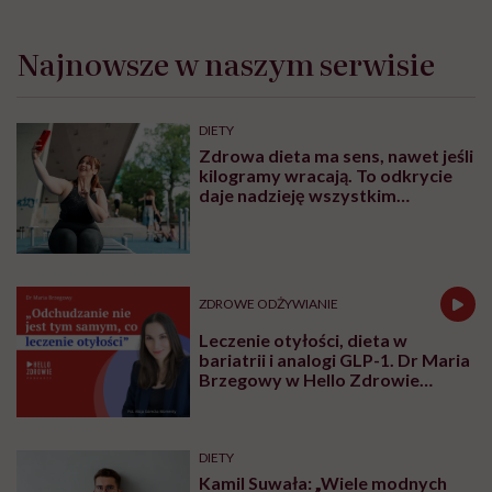
Najnowsze w naszym serwisie
DIETY
Zdrowa dieta ma sens, nawet jeśli
kilogramy wracają. To odkrycie
daje nadzieję wszystkim
walczącym z efektem jo-jo
ZDROWE ODŻYWIANIE
Leczenie otyłości, dieta w
bariatrii i analogi GLP-1. Dr Maria
Brzegowy w Hello Zdrowie
Podcasty
DIETY
Kamil Suwała: „Wiele modnych