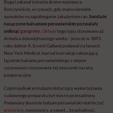
Boga i zakazał ścinania drzew woniawca.
Rzeczywiście, w czasach, gdy znano niewiele
sposobów na zapobieganie zakażeniom ran,
bandaże
nasączone balsamem peruwiańskim pozwalały
uniknąć
gangreny
.
Okłady
tego typu stosowano aż
do końca dziewiętnastego wieku – jeszcze w 1893
roku doktor A. Ernest Galland podawał na łamach
New York Medical Journal instrukcję nakazującą
łączenie balsamu peruwiańskiego z olejem
rycynowym i stosowanie tej mieszanki na rany
pooperacyjne.
Często jednak entuzjazm dotyczący wykorzystania
cudownego preparatu był mocno przesadzony.
Podawany doustnie balsam peruwiański miał leczyć
próchnicę
, nowotwory, a nawet… bezpłodność.