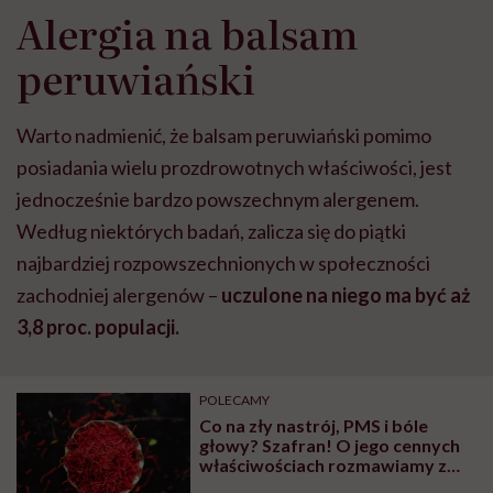
Alergia na balsam
peruwiański
Warto nadmienić, że balsam peruwiański pomimo
posiadania wielu prozdrowotnych właściwości, jest
jednocześnie bardzo powszechnym alergenem.
Według niektórych badań, zalicza się do piątki
najbardziej rozpowszechnionych w społeczności
zachodniej alergenów –
uczulone na niego ma być aż
3,8 proc. populacji.
POLECAMY
Co na zły nastrój, PMS i bóle
głowy? Szafran! O jego cennych
właściwościach rozmawiamy z
ekspertem