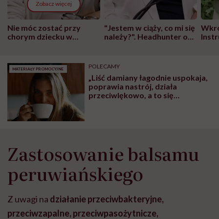
Zobacz więcej
Nie móc zostać przy
"Jestem w ciąży, co mi się
Wkró
chorym dziecku w
należy?". Headhunter o
Inst
szpitalu to tortura.
zmianie pokoleniowej u
atak
"Przeszkadzać w tym
kobiet w ciąży na rynku
wars
może chyba tylko
pracy
eksp
POLECAMY
MATERIAŁY PROMOCYJNE
głupota i brak
„Liść damiany łagodnie uspokaja,
wyobraźni"
poprawia nastrój, działa
przeciwlękowo, a to się
przekłada również na
wzmocnienie popędu
seksualnego”
Zastosowanie balsamu
peruwiańskiego
Z uwagi na
działanie przeciwbakteryjne,
przeciwzapalne, przeciwpasożytnicze,