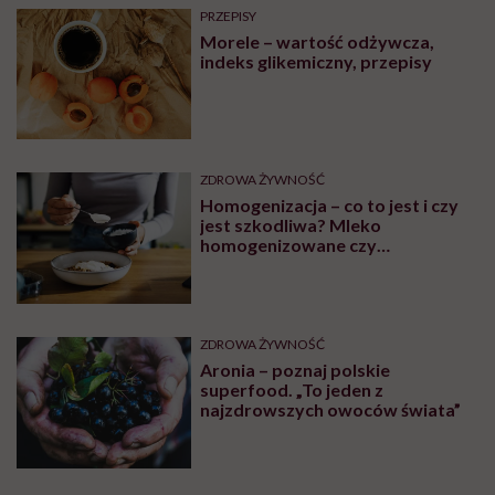
PRZEPISY
Morele – wartość odżywcza,
indeks glikemiczny, przepisy
ZDROWA ŻYWNOŚĆ
Homogenizacja – co to jest i czy
jest szkodliwa? Mleko
homogenizowane czy
pasteryzowane?
ZDROWA ŻYWNOŚĆ
Aronia – poznaj polskie
superfood. „To jeden z
najzdrowszych owoców świata”