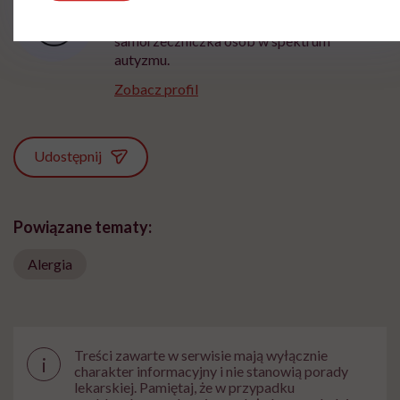
Copywriterka, dziennikarka, feministka,
samorzeczniczka osób w spektrum
autyzmu.
Zobacz profil
Udostępnij
Powiązane tematy:
Alergia
Treści zawarte w serwisie mają wyłącznie
i
charakter informacyjny i nie stanowią porady
lekarskiej. Pamiętaj, że w przypadku