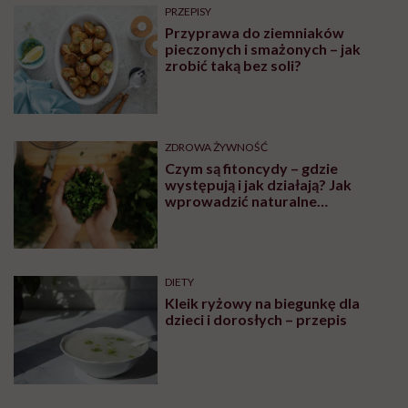
PRZEPISY
Przyprawa do ziemniaków
pieczonych i smażonych – jak
zrobić taką bez soli?
ZDROWA ŻYWNOŚĆ
Czym są fitoncydy – gdzie
występują i jak działają? Jak
wprowadzić naturalne
antybiotyki do diety
DIETY
Kleik ryżowy na biegunkę dla
dzieci i dorosłych – przepis