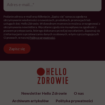
e-
mail
*
Podanie adresu e-mail oraz kliknięcie „Zapisz się” oznacza zgodę na
otrzymywanie wiadomości o nowościach, produktach, promocjach lub
usługach dot. Hello Zdrowie. W dowolnym momencie możesz zrezygnować z
otrzymywania newslettera. Wycofanie zgody nie ma wpływu na zgodność z
prawem przetwarzania, którego dokonano przed jej wycofaniem. Zapoznaj się
z informacjami o przetwarzaniu danych osobowych, w tym o przysługujących
Ci prawach, w naszej
Polityce prywatności
.
Zapisz się
Newsletter Hello Zdrowie
O nas
Archiwum artykułów
Polityka prywatności