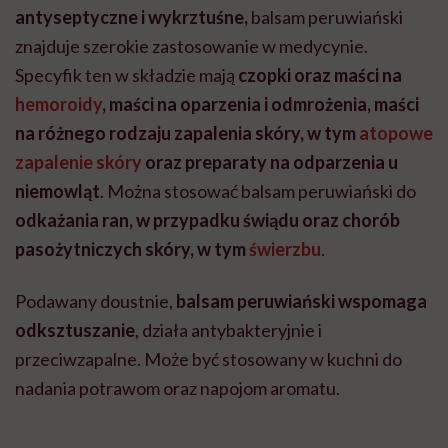
antyseptyczne i wykrztuśne,
balsam peruwiański
znajduje szerokie zastosowanie w medycynie.
Specyfik ten w składzie mają
czopki oraz maści na
hemoroidy
, maści na oparzenia i odmrożenia, maści
na różnego rodzaju zapalenia skóry, w tym
atopowe
zapalenie skóry
oraz preparaty na odparzenia u
niemowląt
. Można stosować balsam peruwiański do
odkażania ran, w przypadku świądu oraz chorób
pasożytniczych skóry, w tym
świerzbu
.
Podawany doustnie,
balsam peruwiański wspomaga
odksztuszanie
, działa antybakteryjnie i
przeciwzapalne. Może być stosowany w kuchni do
nadania potrawom oraz napojom aromatu.