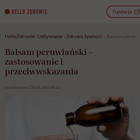
Go
to
Fundacja
content
HelloZdrowie: Odżywianie
›
Zdrowa żywność
›
Balsam peruwia
Balsam peruwiański –
zastosowanie i
przeciwwskazania
Opublikowano:
28.02.2020 09:13