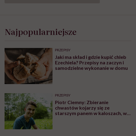
Najpopularniejsze
PRZEPISY
Jaki ma skład i gdzie kupić chleb
Ezechiela? Przepisy na zaczyn i
samodzielne wykonanie w domu
PRZEPISY
Piotr Ciemny: Zbieranie
chwastów kojarzy się ze
starszym panem w kaloszach, w
obdartej koszuli. Ja do tego
obrazka ludziom nie pasowałem