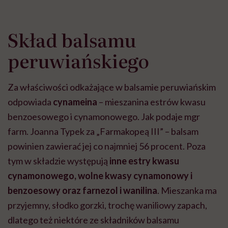
Skład balsamu
peruwiańskiego
Za właściwości odkażające w balsamie peruwiańskim
odpowiada
cynameina
– mieszanina estrów kwasu
benzoesowego i cynamonowego. Jak podaje mgr
farm. Joanna Typek za „Farmakopeą III” – balsam
powinien zawierać jej co najmniej 56 procent. Poza
tym w składzie występują
inne estry kwasu
cynamonowego, wolne kwasy cynamonowy i
benzoesowy oraz farnezol i wanilina
. Mieszanka ma
przyjemny, słodko gorzki, trochę waniliowy zapach,
dlatego też niektóre ze składników balsamu